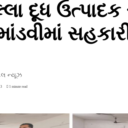
્લા દૂધ ઉત્પાદક 
માંડવીમાં સહકાર
ટલ ન્યૂઝ
13
1 minute read