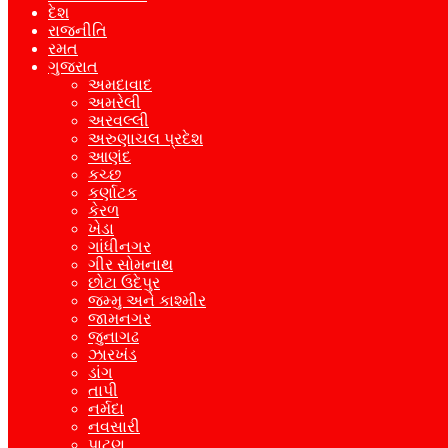
દેશ
રાજનીતિ
રમત
ગુજરાત
અમદાવાદ
અમરેલી
અરવલ્લી
અરુણાચલ પ્રદેશ
આણંદ
કચ્છ
કર્ણાટક
કેરળ
ખેડા
ગાંધીનગર
ગીર સોમનાથ
છોટા ઉદેપુર
જમ્મુ અને કાશ્મીર
જામનગર
જુનાગઢ
ઝારખંડ
ડાંગ
તાપી
નર્મદા
નવસારી
પાટણ