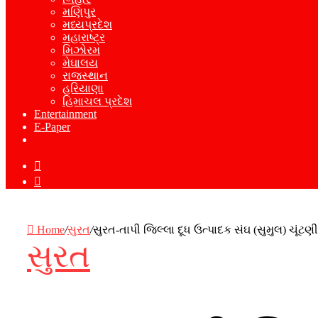
મણિપુર
મધ્યપ્રદેશ
મહારાષ્ટ્ર
મિઝોરમ
મેઘાલય
રાજસ્થાન
હરિયાણા
હિમાચલ પ્રદેશ
Entertainment
E-Paper
Sidebar
Log
In
Home
/
સુરત
/
સુરત-તાપી જિલ્લા દૂધ ઉત્પાદક સંઘ (સુમુલ) ચૂંટણ
સુરત