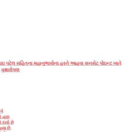
ાઇ પટેલ સહિતના મહાનુભાવોના હસ્તે આહવા સનસેટ પોઇન્ટ ખાતે
વૃક્ષારોપણ
ગે
દ્વારા
 દાવો છે
યા છે,