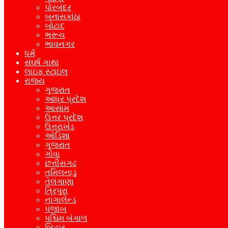
પોરબંદર
બનાસકાંઠા
બોટાદ
ભરૂચ
ભાવનગર
ધર્મ
સંઘર્ષ ગાથા
લાઇફ સ્ટાઇલ
રાજ્ય
ગુજરાત
આંધ્ર પ્રદેશ
આસામ
ઉત્તર પ્રદેશ
ઉત્તરાખંડ
ઓડિશા
ગુજરાત
ગોવા
છત્તીસગઢ
તમિલનાડુ
તેલંગાણા
ત્રિપુરા
નાગાલેન્ડ
પંજાબ
પશ્ચિમ બંગાળ
બિહાર