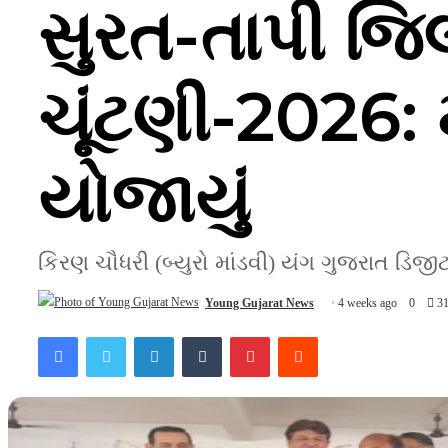
સુરત-તાપી જિલ
ચૂંટણી-2026: 
યોજાયું
કિરણ ચૌધરી (બ્યુરો માંડવી) યંગ ગુજરાત ડિજી
Young Gujarat News
4 weeks ago
0
3
Facebook
Twitter
LinkedIn
Tumblr
Pinterest
Reddit