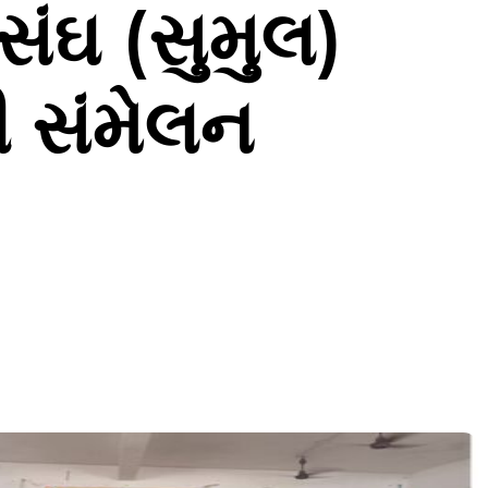
સંઘ (સુમુલ)
ી સંમેલન