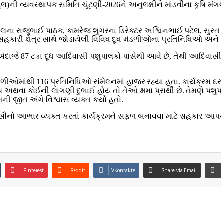
સુમુલ)ની વ્યવસ્થાપક સમિતિ ચૂંટણી-2026ને અનુલક્ષીને માંડવીના કૃષિ 
ના રાજુભાઈ પાઠક, કામરેજ શુગરના ડિરેક્ટર અશ્વિનભાઈ પટેલ, સુરત જિ
ત સહકારી ક્ષેત્ર સાથે જોડાયેલી વિવિધ દૂધ મંડળીઓના પ્રતિનિધિઓ અને 
 અંદાજે 87 ટકા દૂધ આદિવાસી પશુપાલકો પાસેથી આવે છે, તેથી આદિવાસી 
મંડળીઓમાંથી 116 પ્રતિનિધિઓ સંમેલનમાં હાજર રહ્યા હતા. કાર્યક્રમ 
અથવા કોઈની લાગણી દુભાઈ હોય તો તેઓ ક્ષમા પ્રાર્થી છે. તેમણે પશુ
ની જીત અંગે વિશ્વાસ વ્યક્ત કર્યો હતો.
 સૌનો આભાર વ્યક્ત કરતાં કાર્યક્રમને સફળ બનાવવા માટે સહકાર આપ
Pinterest
Reddit
VKontakte
Share via Email