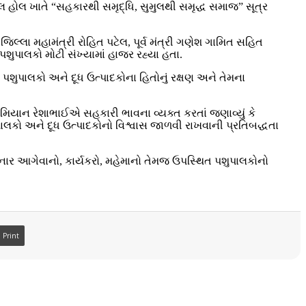
મંગલ હોલ ખાતે “સહકારથી સમૃદ્ધિ, સુમુલથી સમૃદ્ધ સમાજ” સૂત્ર
લ્લા મહામંત્રી રોહિત પટેલ, પૂર્વ મંત્રી ગણેશ ગામિત સહિત
પશુપાલકો મોટી સંખ્યામાં હાજર રહ્યા હતા.
પશુપાલકો અને દૂધ ઉત્પાદકોના હિતોનું રક્ષણ અને તેમના
દરમિયાન રેશાભાઈએ સહકારી ભાવના વ્યક્ત કરતાં જણાવ્યું કે
પાલકો અને દૂધ ઉત્પાદકોનો વિશ્વાસ જાળવી રાખવાની પ્રતિબદ્ધતા
નાર આગેવાનો, કાર્યકરો, મહેમાનો તેમજ ઉપસ્થિત પશુપાલકોનો
Print