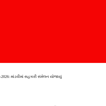
ી-2026: માંડવીમાં સહકારી સંમેલન યોજાયું