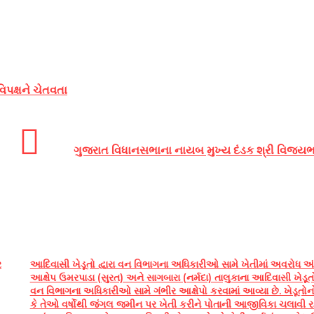
િપક્ષને ચેતવતા
ગુજરાત વિધાનસભાના નાયબ મુખ્ય દંડક શ્રી વિજયભ
ર
આદિવાસી ખેડૂતો દ્વારા વન વિભાગના અધિકારીઓ સામે ખેતીમાં અવરોધ અં
આક્ષેપ ઉમરપાડા (સુરત) અને સાગબારા (નર્મદા) તાલુકાના આદિવાસી ખેડૂતો 
વન વિભાગના અધિકારીઓ સામે ગંભીર આક્ષેપો કરવામાં આવ્યા છે. ખેડૂતોનો
કે તેઓ વર્ષોથી જંગલ જમીન પર ખેતી કરીને પોતાની આજીવિકા ચલાવી રહ્