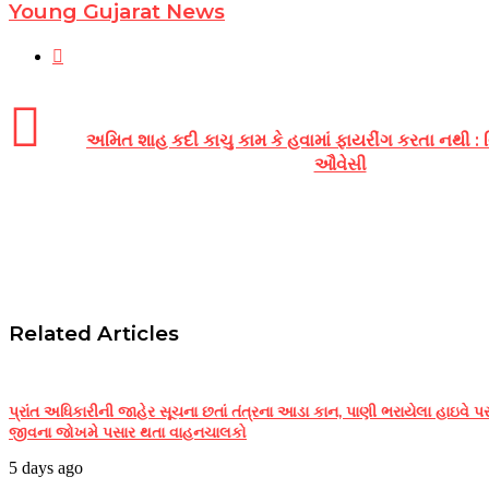
Young Gujarat News
YouTube
અમિત શાહ કદી કાચુ કામ કે હવામાં ફાયરીંગ કરતા નથી : વ
ઔવેસી
Related Articles
પ્રાંત અધિકારીની જાહેર સૂચના છતાં તંત્રના આડા કાન, પાણી ભરાયેલા હાઇવે પ
જીવના જોખમે પસાર થતા વાહનચાલકો
5 days ago