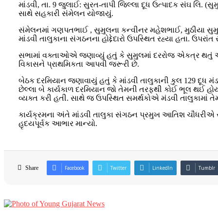
માંડવી, તા. 9 જુલાઈ: સુરત-તાપી જિલ્લા દૂધ ઉત્પાદક સંઘ લિ. (
સાથે સહકારી સંમેલન યોજાયું.
સંમેલનમાં ગણપતભાઈ , સુમુલના કન્વીનર મહેશભાઈ, મુઠીયા સુમુલ
માંડવી તાલુકાના સંગઠનના હોદ્દેદારો ઉપસ્થિત રહ્યા હતા. ઉપરાં
સભામાં વક્તાઓએ જણાવ્યું હતું કે સુમુલમાં દરરોજ એકત્ર થતું
વિકાસને પ્રાથમિકતા આપવી જરૂરી છે.
બેઠક દરમિયાન જણાવાયું હતું કે માંડવી તાલુકાની કુલ 129 દૂધ 
છેલ્લા બે કાર્યકાળ દરમિયાન જો તેમની તરફથી કોઈ ભૂલ થઈ હોય 
વ્યક્ત કરી હતી. સાથે જ ઉપસ્થિત સમર્થકોએ મંડવી તાલુકામાં તેમ
કાર્યક્રમના અંતે માંડવી તાલુકા સંગઠન પ્રમુખ આતિશ ચૌધરીએ
હૃદયપૂર્વક આભાર માન્યો.
Share
Facebook
Twitter
LinkedIn
Tumblr