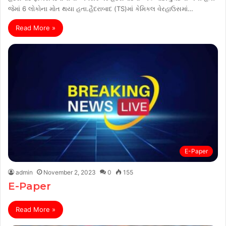
જેમાં 6 લોકોના મોત થયા હતા.હૈદરાબાદ (TS)માં કેમિકલ વેરહાઉસમાં…
Read More »
E-Paper
admin
November 2, 2023
0
155
E-Paper
Read More »