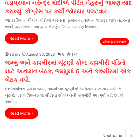
વડાપ્રધાન નરેન્દ્ર મોદીએ પંડિત નેહરુનું ભાષણ યાદ
કરાવ્યું, કોંગ્રેસ પર કર્યો જોરદાર પલટવાર
આ દરમિયાન પીએમ મોદીએ ભારતના પ્રથમ વડાપ્રધાન જવાહર લાલ નેહરુના
શબ્દો પણ ટાંક્યા. આ દ્વારા તેમણે કોંગ્રેસ પર પણ નિશાન…
Read More »
ટોચના સમાચાર
admin
August 30, 2023
0
174
જમ્મુ અને કાશ્મીરમાં ચૂંટણી કોલ: કાશ્મીરી પંડિતો
માટે અનામત બેઠક, જમ્મુમાં 6 અને કાશ્મીરમાં એક
બેઠક વધી.
કેન્દ્રશાસિત પ્રદેશ જમ્મુ-કાશ્મીરમાં ચૂંટણીનો ધમધમાટ શરૂ થઈ ગયો છે.
ચૂંટણી પહેલા વિધાનસભા સીટોના ​​સીમાંકનની કામગીરી પણ પૂર્ણ કરી દેવામાં
આવી…
Read More »
Next page