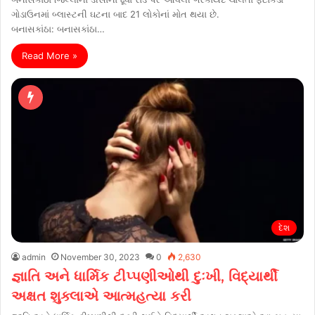
ગોડાઉનમાં બ્લાસ્ટની ઘટના બાદ 21 લોકોનાં મોત થયા છે.
બનાસકાંઠા: બનાસકાંઠા…
Read More »
દેશ
admin
November 30, 2023
0
2,630
જ્ઞાતિ અને ધાર્મિક ટીપ્પણીઓથી દુઃખી, વિદ્યાર્થી
અક્ષત શુક્લાએ આત્મહત્યા કરી