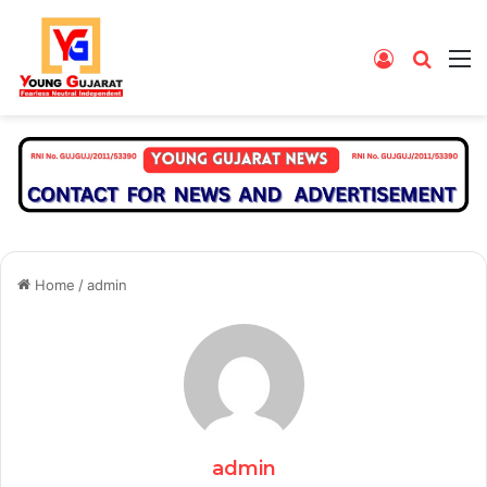
Log
Searc
M
In
for
Home
/
admin
admin