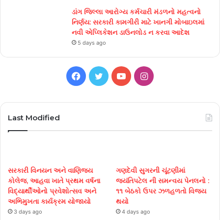
ડાંગ જિલ્લા આરોગ્ય કર્મચારી મંડળનો મહત્વનો
નિર્ણય: સરકારી કામગીરી માટે ખાનગી મોબાઇલમાં
નવી એપ્લિકેશન ડાઉનલોડ ન કરવા આદેશ
5 days ago
Facebook
Twitter
YouTube
Instagram
Last Modified
સરકારી વિનયન અને વાણિજ્ય
ગણદેવી સુગરની ચૂંટણીમાં
કોલેજ, આહવા ખાતે પ્રથમ વર્ષના
જયંતિપટેલ ની સમન્વય પેનલનો :
વિદ્યાર્થીઓનો પ્રવેશોત્સવ અને
૧૧ બેઠકો ઉપર ઝળહળતો વિજય
અભિમુખતા કાર્યક્રમ યોજાયો
થયો
3 days ago
4 days ago