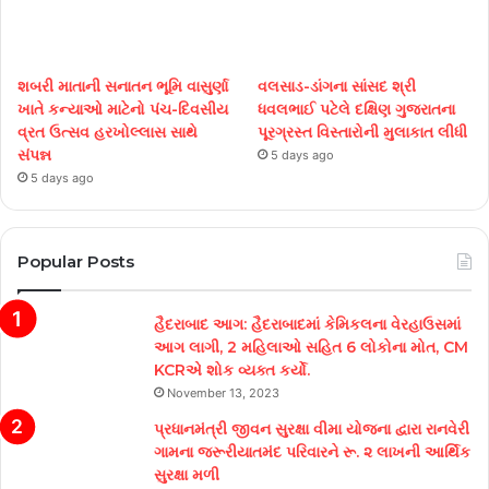
શબરી માતાની સનાતન ભૂમિ વાસુર્ણા
વલસાડ-ડાંગના સાંસદ શ્રી
ખાતે કન્યાઓ માટેનો પંચ-દિવસીય
ધવલભાઈ પટેલે દક્ષિણ ગુજરાતના
વ્રત ઉત્સવ હરખોલ્લાસ સાથે
પૂરગ્રસ્ત વિસ્તારોની મુલાકાત લીધી
સંપન્ન
5 days ago
5 days ago
Popular Posts
હૈદરાબાદ આગ: હૈદરાબાદમાં કેમિકલના વેરહાઉસમાં
આગ લાગી, 2 મહિલાઓ સહિત 6 લોકોના મોત, CM
KCRએ શોક વ્યક્ત કર્યો.
November 13, 2023
પ્રધાનમંત્રી જીવન સુરક્ષા વીમા યોજના દ્વારા રાનવેરી
ગામના જરૂરીયાતમંદ પરિવારને રૂ. ૨ લાખની આર્થિક
સુરક્ષા મળી