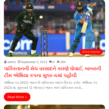
ટોચના સમાચાર
admin
September 3, 2023
0
284
પાકિસ્તાનની મેચ વરસાદને કારણે ધોવાઈ, બાબરની
ટીમ એશિયા કપના સુપર-4માં પહોંચી
એશિયા કપ 2023, ભારત વિ પાકિસ્તાન લાઈવ ક્રિકેટ સ્કોર: એશિયા કપ
2023 માં, શુક્રવારે (2 ઓગસ્ટ) ભારત અને પાકિસ્તાન વચ્ચે…
Read More »