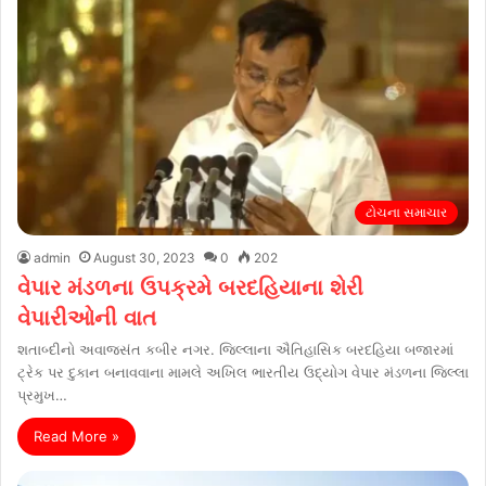
ટોચના સમાચાર
admin
August 30, 2023
0
202
વેપાર મંડળના ઉપક્રમે બરદહિયાના શેરી
વેપારીઓની વાત
શતાબ્દીનો અવાજસંત કબીર નગર. જિલ્લાના ઐતિહાસિક બરદહિયા બજારમાં
ટ્રેક પર દુકાન બનાવવાના મામલે અખિલ ભારતીય ઉદ્યોગ વેપાર મંડળના જિલ્લા
પ્રમુખ…
Read More »