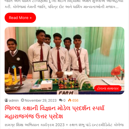
જાતિ અને ધાર્મિક ટીપ્પણીથી દુઃખી થઈને વિદ્યાર્થી અક્ષત શુક્લાએ આત્મહત્યા
કરી. કોલેજમાં તેમની જાતિ, પવિત્ર દોર અને ધાર્મિક માન્યતાઓની મજાક…
Read More »
ટોચના સમાચાર
admin
November 29, 2023
0
656
જિલ્લા કક્ષાની વિજ્ઞાન મોડેલ પ્રદર્શન સ્પર્ધા
મહારાજગંજ ઉત્તર પ્રદેશ
સમગ્ર શિક્ષા અભિયાન કાર્યક્રમ 2023 = સ્થળ શંભુ પાંડે ઇન્ટરમીડિયેટ કોલેજ