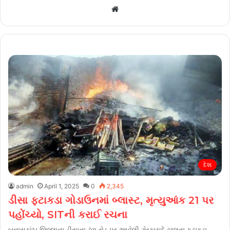
Website
દેશ
admin
April 1, 2025
0
2,345
ડીસા ફટાકડા ગોડાઉનમાં બ્લાસ્ટ, મૃત્યુઆંક 21 પર
પહોંચ્યો, SITની કરાઈ રચના
બનાસકાંઠા જિલ્લાના ડીસાના ઢૂંવા રોડ પર આવેલી ગેરકાયદે ચાલતા ફટાકડા