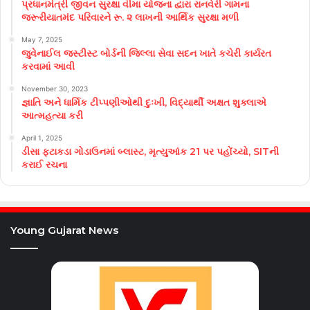
પ્રધાનમંત્રી જીવન સુરક્ષા વીમા યોજના દ્વારા રાનવેરી ગામના
જરૂરીયાતમંદ પરિવારને રૂ. ૨ લાખની આર્થિક સુરક્ષા મળી
May 7, 2025
જુવેનાઈલ જસ્ટીસ્ટ બોર્ડની જિલ્લા સેવા સદન ખાતે કચેરી કાર્યરત
કરવામાં આવી
November 30, 2023
જ્ઞાતિ અને ધાર્મિક ટીપ્પણીઓથી દુઃખી, વિદ્યાર્થી અક્ષત શુક્લાએ
આત્મહત્યા કરી
April 1, 2025
ડીસા ફટાકડા ગોડાઉનમાં બ્લાસ્ટ, મૃત્યુઆંક 21 પર પહોંચ્યો, SITની
કરાઈ રચના
Young Gujarat News