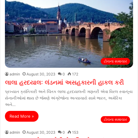
ટોચના સમાચાર
admin
August 30, 2023
0
172
લાલા હરદયાલઃ લંડનમાં અસહકારની હાકલ કરી
પ્રખ્યાત ક્રાંતિકારી અને ચિંતક લાલા હરદયાલની ગણતરી એવા વિરલ સ્વાતંત્ર્ય
સેનાનીઓમાં થાય છે જેમણે અંગ્રેજોના અત્યાચારો સામે ભારત, અમેરિકા
અને…
Read More »
ટોચના સમાચાર
admin
August 30, 2023
0
153