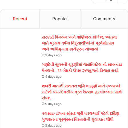
Recent
Popular
Comments
સરકારી વિનયન અને વાણિજ્ય કોલેજ, આહવા
ખાતે પ્રથમ વર્ષના વિદ્યાર્થીઓનો પ્રવેશોત્સવ
અને અભિમુખતા કાર્યક્રમ યોજાયો
3 days ago
ગણદેવી સુગરની ચૂંટણીમાં જયંતિપટેલ ની સમન્વય
પેનલનો : ૧૧ બેઠકો ઉપર ઝળહળતો વિજય થયો
4 days ago
શબરી માતાની સનાતન ભૂમિ વાસુર્ણા ખાતે કન્યાઓ
માટેનો પંચ-દિવસીય વ્રત ઉત્સવ હરખોલ્લાસ સાથે
સંપન્ન
5 days ago
વલસાડ-ડાંગના સાંસદ શ્રી ધવલભાઈ પટેલે દક્ષિણ
ગુજરાતના પૂરગ્રસ્ત વિસ્તારોની મુલાકાત લીધી
5 days ago