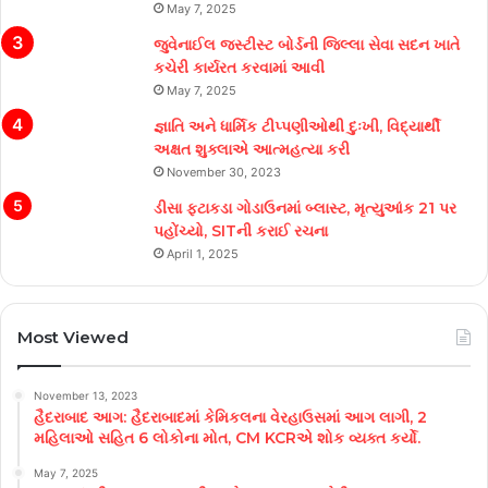
May 7, 2025
જુવેનાઈલ જસ્ટીસ્ટ બોર્ડની જિલ્લા સેવા સદન ખાતે
કચેરી કાર્યરત કરવામાં આવી
May 7, 2025
જ્ઞાતિ અને ધાર્મિક ટીપ્પણીઓથી દુઃખી, વિદ્યાર્થી
અક્ષત શુક્લાએ આત્મહત્યા કરી
November 30, 2023
ડીસા ફટાકડા ગોડાઉનમાં બ્લાસ્ટ, મૃત્યુઆંક 21 પર
પહોંચ્યો, SITની કરાઈ રચના
April 1, 2025
Most Viewed
November 13, 2023
હૈદરાબાદ આગ: હૈદરાબાદમાં કેમિકલના વેરહાઉસમાં આગ લાગી, 2
મહિલાઓ સહિત 6 લોકોના મોત, CM KCRએ શોક વ્યક્ત કર્યો.
May 7, 2025