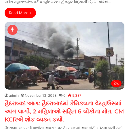
ગદૌરા મહારાજગંજ વર્ગ = જુનિયરની હોનહાર વિદ્યાર્થી પ્રિયા પાંડેએ…
Read More »
દેશ
admin
November 13, 2023
0
5,387
હૈદરાબાદ આગ: હૈદરાબાદમાં કેમિકલના વેરહાઉસમાં
આગ લાગી, 2 મહિલાઓ સહિત 6 લોકોના મોત, CM
KCRએ શોક વ્યક્ત કર્યો.
હૈદરાબાદ ફાયર: દિવાળીના અવસર પર હૈદરાબાદમાં એક મોટી દુર્ઘટના બની હતી