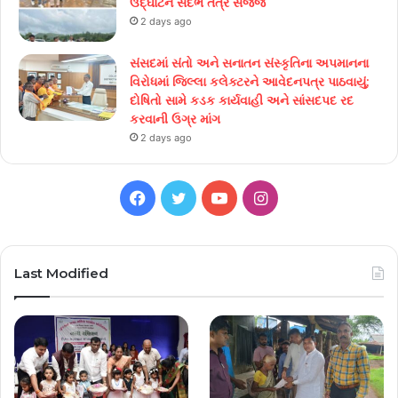
ઉદ્ઘાટન સંદર્ભે તંત્ર સજ્જ
2 days ago
સંસદમાં સંતો અને સનાતન સંસ્કૃતિના અપમાનના
વિરોધમાં જિલ્લા કલેક્ટરને આવેદનપત્ર પાઠવાયું;
દોષિતો સામે કડક કાર્યવાહી અને સાંસદપદ રદ
કરવાની ઉગ્ર માંગ
2 days ago
Facebook
Twitter
YouTube
Instagram
Last Modified