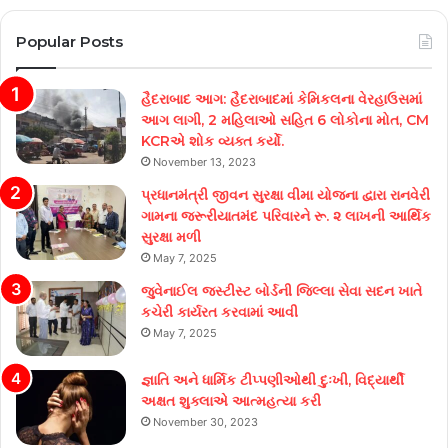
Popular Posts
હૈદરાબાદ આગ: હૈદરાબાદમાં કેમિકલના વેરહાઉસમાં
આગ લાગી, 2 મહિલાઓ સહિત 6 લોકોના મોત, CM
KCRએ શોક વ્યક્ત કર્યો.
November 13, 2023
પ્રધાનમંત્રી જીવન સુરક્ષા વીમા યોજના દ્વારા રાનવેરી
ગામના જરૂરીયાતમંદ પરિવારને રૂ. ૨ લાખની આર્થિક
સુરક્ષા મળી
May 7, 2025
જુવેનાઈલ જસ્ટીસ્ટ બોર્ડની જિલ્લા સેવા સદન ખાતે
કચેરી કાર્યરત કરવામાં આવી
May 7, 2025
જ્ઞાતિ અને ધાર્મિક ટીપ્પણીઓથી દુઃખી, વિદ્યાર્થી
અક્ષત શુક્લાએ આત્મહત્યા કરી
November 30, 2023