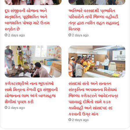
દૂધ સંજીવની યોજના અને
અતિભારે વરસાદથી પ્રભાવિત
માતૃશક્તિ, પૂર્ણાશક્તિ અને
પરિવારોને તાપી જિલ્લા વહીવટી
બાળશક્તિ પોષણ માટે ઉત્તમ
તંત્ર દ્વારા ત્વરિત રાહત સહાયનું
સ્ત્રોત છે
વિતરણ
2 days ago
2 days ago
કલેક્ટરશ્રીએ નાના ભૂલકાંઓ
સંસદમાં સંતો અને સનાતન
સાથે મિત્રતા કેળવી દૂધ સંજીવની
સંસ્કૃતિના અપમાનના વિરોધમાં
યોજનાના લાભ અંગે બાળસહજ
જિલ્લા કલેક્ટરને આવેદનપત્ર
શૈલીમાં પૃચ્છા કરી
પાઠવાયું; દોષિતો સામે કડક
કાર્યવાહી અને સાંસદપદ રદ
2 days ago
કરવાની ઉગ્ર માંગ
2 days ago