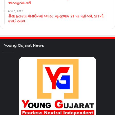
આત્મહત્યા કરી
April 1, 2025
ડીસા ફટાકડા ગોડાઉનમાં બ્લાસ્ટ, મૃત્યુઆંક 21 પર પહોંચ્યો, SITની
કરાઈ રચના
Young Gujarat News