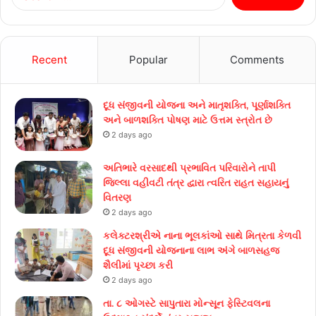
for:
Recent
Popular
Comments
દૂધ સંજીવની યોજના અને માતૃશક્તિ, પૂર્ણાશક્તિ
અને બાળશક્તિ પોષણ માટે ઉત્તમ સ્ત્રોત છે
2 days ago
અતિભારે વરસાદથી પ્રભાવિત પરિવારોને તાપી
જિલ્લા વહીવટી તંત્ર દ્વારા ત્વરિત રાહત સહાયનું
વિતરણ
2 days ago
કલેક્ટરશ્રીએ નાના ભૂલકાંઓ સાથે મિત્રતા કેળવી
દૂધ સંજીવની યોજનાના લાભ અંગે બાળસહજ
શૈલીમાં પૃચ્છા કરી
2 days ago
તા. ૮ ઓગસ્ટે સાપુતારા મોન્સૂન ફેસ્ટિવલના