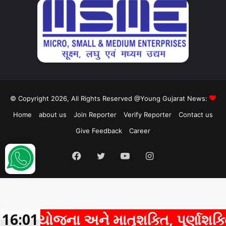
© Copyright 2026, All Rights Reserved @Young Gujarat News:
Home
about us
Join Reporter
Verify Reporter
Contact us
Give Feedback
Career
Facebook
Twitter
YouTube
Instagram
ની યોજના અને માતૃશક્તિ, પૂર્ણાશક્તિ અ
16:01