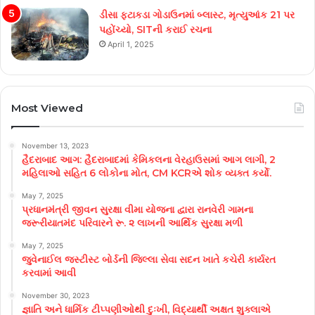
ડીસા ફટાકડા ગોડાઉનમાં બ્લાસ્ટ, મૃત્યુઆંક 21 પર
પહોંચ્યો, SITની કરાઈ રચના
April 1, 2025
Most Viewed
November 13, 2023
હૈદરાબાદ આગ: હૈદરાબાદમાં કેમિકલના વેરહાઉસમાં આગ લાગી, 2
મહિલાઓ સહિત 6 લોકોના મોત, CM KCRએ શોક વ્યક્ત કર્યો.
May 7, 2025
પ્રધાનમંત્રી જીવન સુરક્ષા વીમા યોજના દ્વારા રાનવેરી ગામના
જરૂરીયાતમંદ પરિવારને રૂ. ૨ લાખની આર્થિક સુરક્ષા મળી
May 7, 2025
જુવેનાઈલ જસ્ટીસ્ટ બોર્ડની જિલ્લા સેવા સદન ખાતે કચેરી કાર્યરત
કરવામાં આવી
November 30, 2023
જ્ઞાતિ અને ધાર્મિક ટીપ્પણીઓથી દુઃખી, વિદ્યાર્થી અક્ષત શુક્લાએ