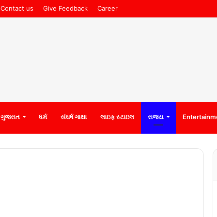
Contact us
Give Feedback
Career
ગુજરાત
ધર્મ
સંઘર્ષ ગાથા
લાઇફ સ્ટાઇલ
રાજ્ય
Entertainm