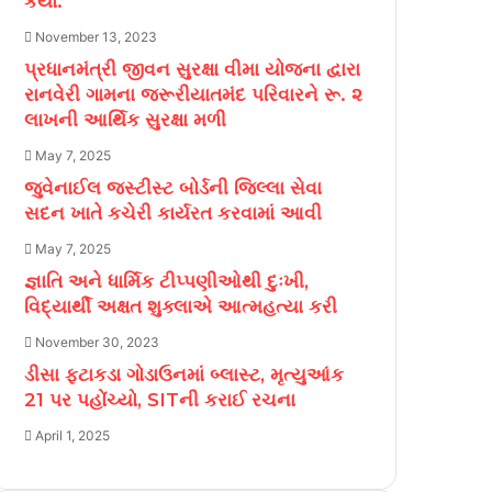
કર્યો.
November 13, 2023
પ્રધાનમંત્રી જીવન સુરક્ષા વીમા યોજના દ્વારા
રાનવેરી ગામના જરૂરીયાતમંદ પરિવારને રૂ. ૨
લાખની આર્થિક સુરક્ષા મળી
May 7, 2025
જુવેનાઈલ જસ્ટીસ્ટ બોર્ડની જિલ્લા સેવા
સદન ખાતે કચેરી કાર્યરત કરવામાં આવી
May 7, 2025
જ્ઞાતિ અને ધાર્મિક ટીપ્પણીઓથી દુઃખી,
વિદ્યાર્થી અક્ષત શુક્લાએ આત્મહત્યા કરી
November 30, 2023
ડીસા ફટાકડા ગોડાઉનમાં બ્લાસ્ટ, મૃત્યુઆંક
21 પર પહોંચ્યો, SITની કરાઈ રચના
April 1, 2025