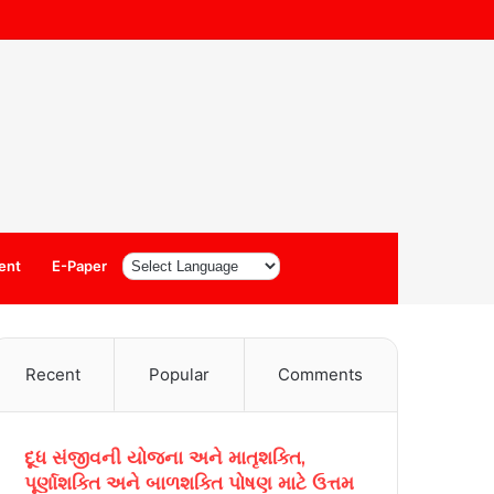
Log
Sidebar
ent
E-Paper
In
Recent
Popular
Comments
દૂધ સંજીવની યોજના અને માતૃશક્તિ,
પૂર્ણાશક્તિ અને બાળશક્તિ પોષણ માટે ઉત્તમ