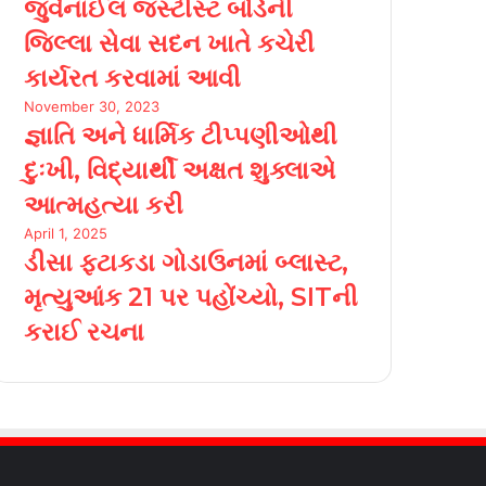
જુવેનાઈલ જસ્ટીસ્ટ બોર્ડની
જિલ્લા સેવા સદન ખાતે કચેરી
કાર્યરત કરવામાં આવી
November 30, 2023
જ્ઞાતિ અને ધાર્મિક ટીપ્પણીઓથી
દુઃખી, વિદ્યાર્થી અક્ષત શુક્લાએ
આત્મહત્યા કરી
April 1, 2025
ડીસા ફટાકડા ગોડાઉનમાં બ્લાસ્ટ,
મૃત્યુઆંક 21 પર પહોંચ્યો, SITની
કરાઈ રચના