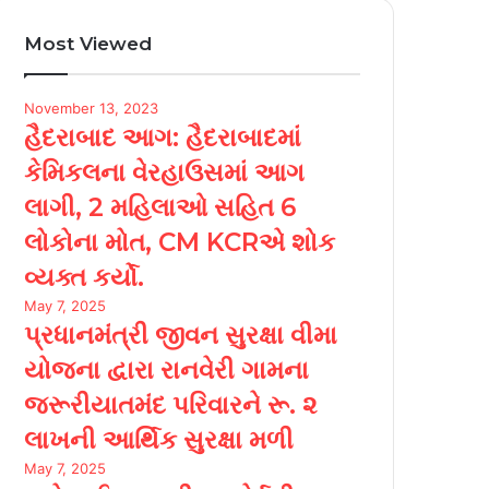
Most Viewed
November 13, 2023
હૈદરાબાદ આગ: હૈદરાબાદમાં
કેમિકલના વેરહાઉસમાં આગ
લાગી, 2 મહિલાઓ સહિત 6
લોકોના મોત, CM KCRએ શોક
વ્યક્ત કર્યો.
May 7, 2025
પ્રધાનમંત્રી જીવન સુરક્ષા વીમા
યોજના દ્વારા રાનવેરી ગામના
જરૂરીયાતમંદ પરિવારને રૂ. ૨
લાખની આર્થિક સુરક્ષા મળી
May 7, 2025