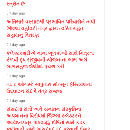
સ્ત્રોત છે
1 day ago
અતિભારે વરસાદથી પ્રભાવિત પરિવારોને તાપી
જિલ્લા વહીવટી તંત્ર દ્વારા ત્વરિત રાહત
સહાયનું વિતરણ
1 day ago
કલેક્ટરશ્રીએ નાના ભૂલકાંઓ સાથે મિત્રતા
કેળવી દૂધ સંજીવની યોજનાના લાભ અંગે
બાળસહજ શૈલીમાં પૃચ્છા કરી
1 day ago
તા. ૮ ઓગસ્ટે સાપુતારા મોન્સૂન ફેસ્ટિવલના
ઉદ્ઘાટન સંદર્ભે તંત્ર સજ્જ
1 day ago
સંસદમાં સંતો અને સનાતન સંસ્કૃતિના
અપમાનના વિરોધમાં જિલ્લા કલેક્ટરને
આવેદનપત્ર પાઠવાયું; દોષિતો સામે કડક
કાર્યવાહી અને સાંસદપદ રદ કરવાની ઉગ્ર