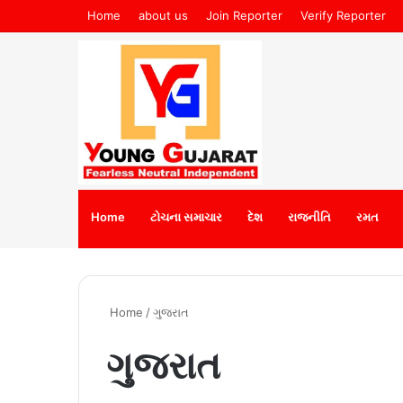
Home
about us
Join Reporter
Verify Reporter
Home
ટોચના સમાચાર
દેશ
રાજનીતિ
રમત
Home
/
ગુજરાત
ગુજરાત