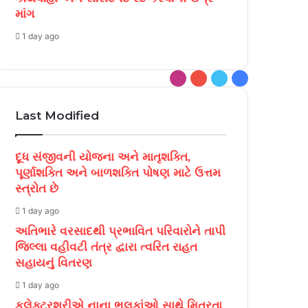
માંગ
1 day ago
Instagram
YouTube
Twitter
Facebook
Last Modified
દૂધ સંજીવની યોજના અને માતૃશક્તિ,
પૂર્ણાશક્તિ અને બાળશક્તિ પોષણ માટે ઉત્તમ
સ્ત્રોત છે
1 day ago
અતિભારે વરસાદથી પ્રભાવિત પરિવારોને તાપી
જિલ્લા વહીવટી તંત્ર દ્વારા ત્વરિત રાહત
સહાયનું વિતરણ
1 day ago
કલેક્ટરશ્રીએ નાના ભૂલકાંઓ સાથે મિત્રતા