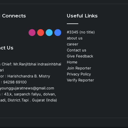
l Connects
Useful Links
#3345 (no title)
Instagram
YouTube
Twitter
Facebook
about us
career
ct Us
Contact us
Give Feedback
Home
n Chief: Mr.Ranjitbhai indrasinhbhai
Join Reporter
ri
Privacy Policy
or : Harishchandra B. Mistry
Verify Reporter
 : 94298 69100
: younggujaratnews@gmail.com
: 43,k, sarpanch faliyu, dolvan,
i, District.Tapi . Gujarat (India)