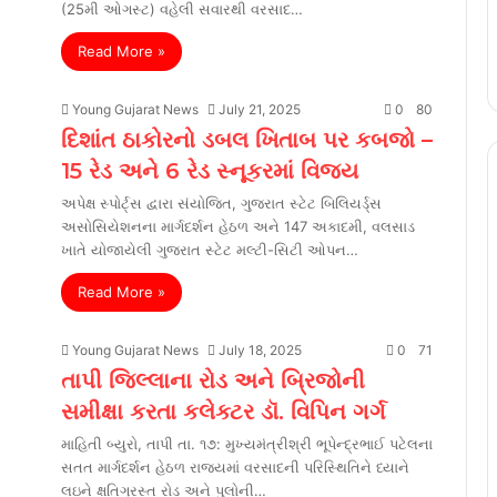
(25મી ઓગસ્ટ) વહેલી સવારથી વરસાદ…
Read More »
Young Gujarat News
July 21, 2025
0
80
દિશાંત ઠાકોરનો ડબલ ખિતાબ પર કબજો –
15 રેડ અને 6 રેડ સ્નૂકરમાં વિજય
અપેક્ષ સ્પોર્ટ્સ દ્વારા સંયોજિત, ગુજરાત સ્ટેટ બિલિયર્ડ્સ
અસોસિયેશનના માર્ગદર્શન હેઠળ અને 147 અકાદમી, વલસાડ
ખાતે યોજાયેલી ગુજરાત સ્ટેટ મલ્ટી-સિટી ઓપન…
Read More »
Young Gujarat News
July 18, 2025
0
71
તાપી જિલ્લાના રોડ અને બ્રિજોની
સમીક્ષા કરતા કલેક્ટર ડૉ. વિપિન ગર્ગ
માહિતી બ્યુરો, તાપી તા. ૧૭: મુખ્યમંત્રીશ્રી ભૂપેન્દ્રભાઈ પટેલના
સતત માર્ગદર્શન હેઠળ રાજ્યમાં વરસાદની પરિસ્થિતિને ધ્યાને
લઇને ક્ષતિગ્રસ્ત રોડ અને પુલોની…