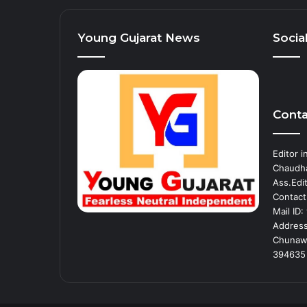
Young Gujarat News
Socia
Conta
Editor i
Chaudha
Ass.Edit
Contact
Mail ID
Address 
Chunawad
394635