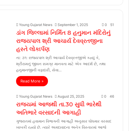
Young Gujarat News
September 1, 2025
0
51
ડાંગ જિલ્લામાં નિર્મિત 8 હનુમાન મંદિરોનું
રાજ્યપાલ શ્રી આચાર્ય દેવવ્રતજીના
હસ્તે લોકાર્પણ
તા: ૩૧: રાજ્યપાલ શ્રી આચાર્ય દેવવ્રતજીએ કહ્યું કે,
શ્રીરામનું જીવન સમગ્ર માનવતા માટે એક આદર્શ છે, તથા
હનુમાનજીની વફાદારી, સેવા…
Read More »
Young Gujarat News
August 25, 2025
0
46
રાજ્યમાં આજથી તા.30 સુધી ભારેથી
અતિભારે વરસાદની આગાહી
ગુજરાતમાં હવામાન વિભાગની આગાહી અનુસાર ધોધમાર વરસાદ
ખાબકી રહ્યો છે. ત્યારે અમદાવાદના અનેક વિસ્તારમાં આજે