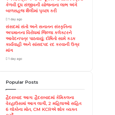
કેળવી દૂધ સંજીવની યોજનાના લાભ અંગે
બાળસહજ શૈલીમાં પૃચ્છા કરી
1 day ago
સંસદમાં સંતો અને સનાતન સંસ્કૃતિના
અપમાનના વિરોધમાં જિલ્લા કલેક્ટરને
આવેદનપત્ર પાઠવાયું; દોષિતો સામે કડક
કાર્યવાહી અને સાંસદપદ રદ કરવાની ઉગ્ર
માંગ
1 day ago
Popular Posts
હૈદરાબાદ આગ: હૈદરાબાદમાં કેમિકલના
વેરહાઉસમાં આગ લાગી, 2 મહિલાઓ સહિત
6 લોકોના મોત, CM KCRએ શોક વ્યક્ત