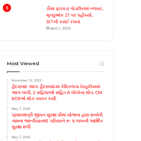
ડીસા ફટાકડા ગોડાઉનમાં બ્લાસ્ટ,
મૃત્યુઆંક 21 પર પહોંચ્યો,
SITની કરાઈ રચના
April 1, 2025
Most Viewed
November 13, 2023
હૈદરાબાદ આગ: હૈદરાબાદમાં કેમિકલના વેરહાઉસમાં
આગ લાગી, 2 મહિલાઓ સહિત 6 લોકોના મોત, CM
KCRએ શોક વ્યક્ત કર્યો.
May 7, 2025
પ્રધાનમંત્રી જીવન સુરક્ષા વીમા યોજના દ્વારા રાનવેરી
ગામના જરૂરીયાતમંદ પરિવારને રૂ. ૨ લાખની આર્થિક
સુરક્ષા મળી
May 7, 2025