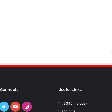
 Connects
Useful Links
#3345 (no title)
cebook
Twitter
YouTube
Instagram
about us