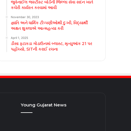
જુવેનાઈલ જસ્ટીસ્ટ બોર્ડની જિલ્લા સેવા સદન ખાતે
કચેરી કાર્યરત કરવામાં આવી
November 30, 2023
જ્ઞાતિ અને ધાર્મિક ટીપ્પણીઓથી દુઃખી, વિદ્યાર્થી
અક્ષત શુક્લાએ આત્મહત્યા કરી
April 1, 2025
ડીસા ફટાકડા ગોડાઉનમાં બ્લાસ્ટ, મૃત્યુઆંક 21 પર
પહોંચ્યો, SITની કરાઈ રચના
Young Gujarat News