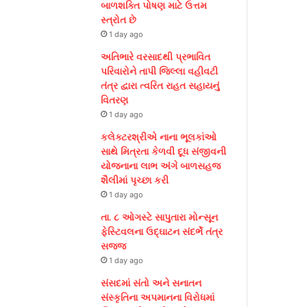
બાળશક્તિ પોષણ માટે ઉત્તમ
સ્ત્રોત છે
1 day ago
અતિભારે વરસાદથી પ્રભાવિત
પરિવારોને તાપી જિલ્લા વહીવટી
તંત્ર દ્વારા ત્વરિત રાહત સહાયનું
વિતરણ
1 day ago
કલેક્ટરશ્રીએ નાના ભૂલકાંઓ
સાથે મિત્રતા કેળવી દૂધ સંજીવની
યોજનાના લાભ અંગે બાળસહજ
શૈલીમાં પૃચ્છા કરી
1 day ago
તા. ૮ ઓગસ્ટે સાપુતારા મોન્સૂન
ફેસ્ટિવલના ઉદ્ઘાટન સંદર્ભે તંત્ર
સજ્જ
1 day ago
સંસદમાં સંતો અને સનાતન
સંસ્કૃતિના અપમાનના વિરોધમાં