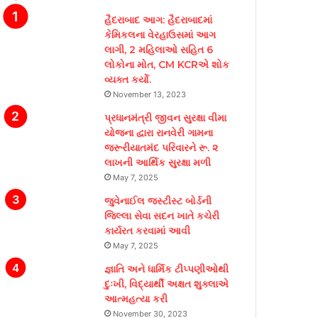
હૈદરાબાદ આગ: હૈદરાબાદમાં
કેમિકલના વેરહાઉસમાં આગ
લાગી, 2 મહિલાઓ સહિત 6
લોકોના મોત, CM KCRએ શોક
વ્યક્ત કર્યો.
November 13, 2023
પ્રધાનમંત્રી જીવન સુરક્ષા વીમા
યોજના દ્વારા રાનવેરી ગામના
જરૂરીયાતમંદ પરિવારને રૂ. ૨
લાખની આર્થિક સુરક્ષા મળી
May 7, 2025
જુવેનાઈલ જસ્ટીસ્ટ બોર્ડની
જિલ્લા સેવા સદન ખાતે કચેરી
કાર્યરત કરવામાં આવી
May 7, 2025
જ્ઞાતિ અને ધાર્મિક ટીપ્પણીઓથી
દુઃખી, વિદ્યાર્થી અક્ષત શુક્લાએ
આત્મહત્યા કરી
November 30, 2023