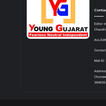
Contac
Editor i
Chaudha
Ass.Edit
Contact
Mail ID
Address 
Chunawad
394635