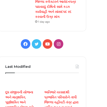
જિલ્લા કલેક્ટરને આવેદનપત્ર
પાઠવાયું; દોષિતો સામે કડક
કાર્યવાહી અને સાંસદપદ રદ
કરવાની ઉગ્ર માંગ
1 day ago
F
T
Y
I
a
w
o
n
c
i
u
s
Last Modified
e
t
T
t
b
t
u
a
o
e
b
g
દૂધ સંજીવની યોજના
અતિભારે વરસાદથી
અને માતૃશક્તિ,
પ્રભાવિત પરિવારોને તાપી
o
r
e
r
પૂર્ણાશક્તિ અને
જિલ્લા વહીવટી તંત્ર દ્વારા