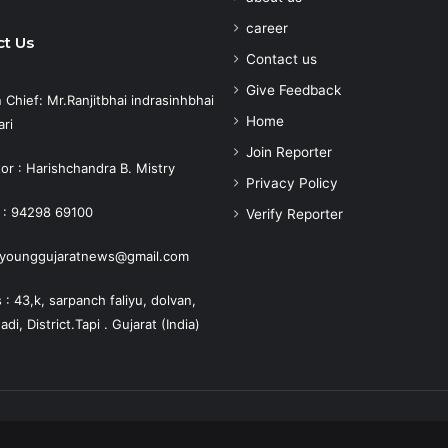
career
t Us
Contact us
Give Feedback
n Chief: Mr.Ranjitbhai indrasinhbhai
Home
ri
Join Reporter
or : Harishchandra B. Mistry
Privacy Policy
 : 94298 69100
Verify Reporter
: younggujaratnews@gmail.com
: 43,k, sarpanch faliyu, dolvan,
i, District.Tapi . Gujarat (India)