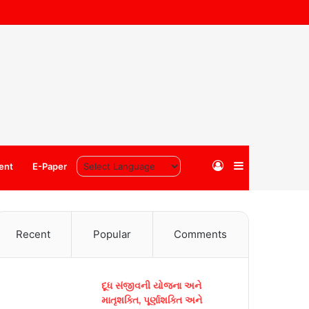
Log
Sidebar
ent
E-Paper
In
Recent
Popular
Comments
દૂધ સંજીવની યોજના અને
માતૃશક્તિ, પૂર્ણાશક્તિ અને