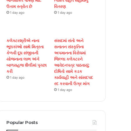
બાળશક્તિ પોષણ માટે
ત્વરિત રાહત સહાયનું
k
a
ઉત્તમ સ્ત્રોત છે
વિતરણ
1 day ago
1 day ago
m
કલેક્ટરશ્રીએ નાના
સંસદમાં સંતો અને
ભૂલકાંઓ સાથે મિત્રતા
સનાતન સંસ્કૃતિના
કેળવી દૂધ સંજીવની
અપમાનના વિરોધમાં
યોજનાના લાભ અંગે
જિલ્લા કલેક્ટરને
બાળસહજ શૈલીમાં પૃચ્છા
આવેદનપત્ર પાઠવાયું;
કરી
દોષિતો સામે કડક
કાર્યવાહી અને સાંસદપદ
1 day ago
રદ કરવાની ઉગ્ર માંગ
1 day ago
Popular Posts