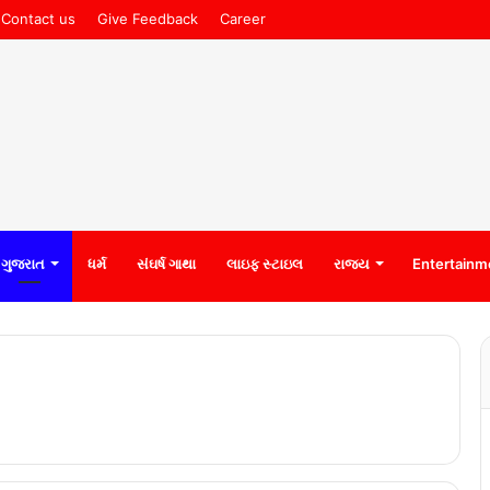
Contact us
Give Feedback
Career
ગુજરાત
ધર્મ
સંઘર્ષ ગાથા
લાઇફ સ્ટાઇલ
રાજ્ય
Entertainm