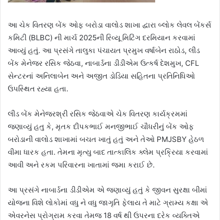
આ ચેક વિતરણ બેંક ઓફ બરોડા વાલોડ શાખા દ્વારા બ્લોક લેવલ બેંકર્સ
કમિટી (BLBC) ની માર્ચ 2025ની રિવ્યૂ મિટિંગ દરમિયાન કરવામાં
આવ્યું હતું. આ પ્રસંગે તાલુકા પંચાયત પ્રમુખ વર્ષાબેન રાઠોડ, લીડ
બેંક મેનેજર રસિક જેઠવા, નાબાર્ડના ડીડીએમ ઉત્કર્ષ દેશમુખ, CFL
સેન્ટરનાં અનિલાબેન અને અજીત ડોડિયા સહિતના પ્રતિનિધિઓ
ઉપસ્થિત રહ્યા હતા.
લીડ બેંક મેનેજરશ્રી રસિક જેઠવાએ ચેક વિતરણ કાર્યક્રમમાં
જણાવ્યું હતુ કે, મૃતક દીપકભાઈ મનજીભાઈ ચૌધરીનું બેંક ઓફ
બરોડાની વાલોડ શાખામાં બચત ખાતું હતું અને તેઓ PMJSBY હેઠળ
વીમા ધારક હતા. તેમના મૃત્યુ બાદ તાત્કાલિક ક્લેમ પ્રક્રિયા કરવામાં
આવી અને રકમ પરિવારના ખાતામાં જમા કરાઈ છે.
આ પ્રસંગે નાબાર્ડના ડીડીએમ એ જણાવ્યું હતું કે જીવન સુરક્ષા બીમાં
યોજના વિશે લોકોમાં વધુ ને વધુ જાગૃતિ ફેલાય તે માટે ગ્રામ્ય કક્ષા એ
એવરનેસ પ્રોગ્રામ કરવા તેમજ 18 વર્ષ થી ઉપરના દરેક વ્યક્તિએ