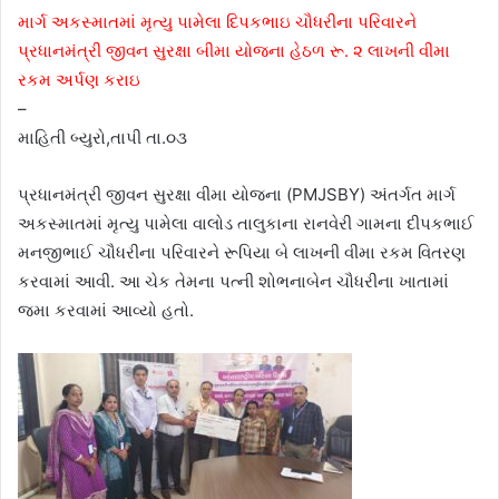
માર્ગ અકસ્માતમાં મૃત્યુ પામેલા દિપકભાઇ ચૌધરીના પરિવારને
પ્રધાનમંત્રી જીવન સુરક્ષા બીમા યોજના હેઠળ રૂ. ૨ લાખની વીમા
રકમ અર્પણ કરાઇ
–
માહિતી બ્યુરો,તાપી તા.૦૩
પ્રધાનમંત્રી જીવન સુરક્ષા વીમા યોજના (PMJSBY) અંતર્ગત માર્ગ
અકસ્માતમાં મૃત્યુ પામેલા વાલોડ તાલુકાના રાનવેરી ગામના દીપકભાઈ
મનજીભાઈ ચૌધરીના પરિવારને રૂપિયા બે લાખની વીમા રકમ વિતરણ
કરવામાં આવી. આ ચેક તેમના પત્ની શોભનાબેન ચૌધરીના ખાતામાં
જમા કરવામાં આવ્યો હતો.