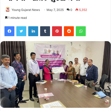
Young Gujarat News
May 7, 2025
0
5,352
1 minute read
Facebook
Twitter
LinkedIn
Tumblr
Pinterest
Reddit
WhatsApp