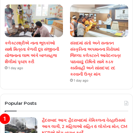
કલેક્ટરશ્રીએ નાના ભૂલકાંઓ
સંસદમાં સંતો અને સનાતન
સાથે મિત્રતા કેળવી દૂધ સંજીવની
સંસ્કૃતિના અપમાનના વિરોધમાં
યોજનાના લાભ અંગે બાળસહજ
જિલ્લા કલેક્ટરને આવેદનપત્ર
શૈલીમાં પૃચ્છા કરી
પાઠવાયું; દોષિતો સામે કડક
કાર્યવાહી અને સાંસદપદ રદ
1 day ago
કરવાની ઉગ્ર માંગ
1 day ago
Popular Posts
હૈદરાબાદ આગ: હૈદરાબાદમાં કેમિકલના વેરહાઉસમાં
આગ લાગી, 2 મહિલાઓ સહિત 6 લોકોના મોત, CM
KCRએ શોક વ્યક્ત કર્યો.