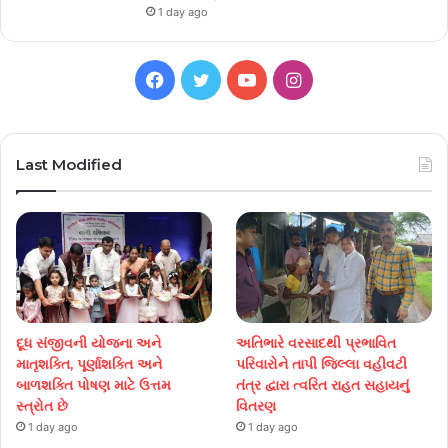
1 day ago
Facebook
Twitter
YouTube
Instagram
Last Modified
દૂધ સંજીવની યોજના અને
અતિભારે વરસાદથી પ્રભાવિત
માતૃશક્તિ, પૂર્ણાશક્તિ અને
પરિવારોને તાપી જિલ્લા વહીવટી
બાળશક્તિ પોષણ માટે ઉત્તમ
તંત્ર દ્વારા ત્વરિત રાહત સહાયનું
સ્ત્રોત છે
વિતરણ
1 day ago
1 day ago