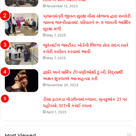
November 13, 2023
પ્રધાનમંત્રી જીવન સુરક્ષા વીમા યોજના દ્વારા રાનવેરી
ગામના જરૂરીયાતમંદ પરિવારને રૂ. ૨ લાખની આર્થિક
સુરક્ષા મળી
May 7, 2025
જુવેનાઈલ જસ્ટીસ્ટ બોર્ડની જિલ્લા સેવા સદન ખાતે
કચેરી કાર્યરત કરવામાં આવી
May 7, 2025
જ્ઞાતિ અને ધાર્મિક ટીપ્પણીઓથી દુઃખી, વિદ્યાર્થી
અક્ષત શુક્લાએ આત્મહત્યા કરી
November 30, 2023
ડીસા ફટાકડા ગોડાઉનમાં બ્લાસ્ટ, મૃત્યુઆંક 21 પર
પહોંચ્યો, SITની કરાઈ રચના
April 1, 2025
Most Viewed