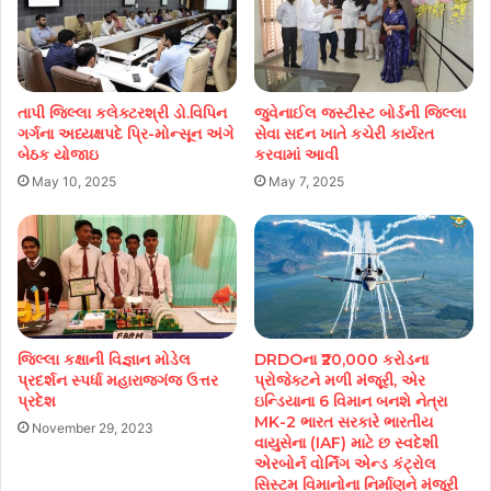
તાપી જિલ્લા કલેક્ટરશ્રી ડો.વિપિન
જુવેનાઈલ જસ્ટીસ્ટ બોર્ડની જિલ્લા
ગર્ગના અધ્યક્ષપદે પ્રિ-મોન્સૂન અંગે
સેવા સદન ખાતે કચેરી કાર્યરત
બેઠક યોજાઇ
કરવામાં આવી
May 10, 2025
May 7, 2025
જિલ્લા કક્ષાની વિજ્ઞાન મોડેલ
DRDOના ₹20,000 કરોડના
પ્રદર્શન સ્પર્ધા મહારાજગંજ ઉત્તર
પ્રોજેક્ટને મળી મંજૂરી, એર
પ્રદેશ
ઇન્ડિયાના 6 વિમાન બનશે નેત્રા
MK-2 ભારત સરકારે ભારતીય
November 29, 2023
વાયુસેના (IAF) માટે છ સ્વદેશી
એરબોર્ન વોર્નિંગ એન્ડ કંટ્રોલ
સિસ્ટમ વિમાનોના નિર્માણને મંજૂરી