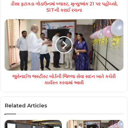
ડીસા ફટાકડા ગોડાઉનમાં બ્લાસ્ટ, મૃત્યુઆંક 21 પર પહોંચ્યો,
SITની કરાઈ રચના
જુવેનાઈલ જસ્ટીસ્ટ બોર્ડની જિલ્લા સેવા સદન ખાતે કચેરી
કાર્યરત કરવામાં આવી
Related Articles