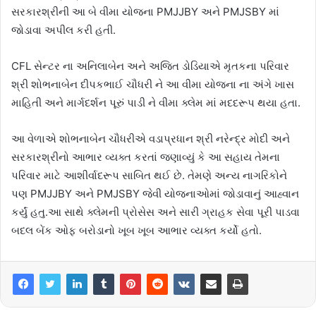
સરકારશ્રીની આ બે વીમા યોજના PMJJBY અને PMJSBY માં
જોડાવા અપીલ કરી હતી.
CFL સેન્ટર ના અનિલાબેન અને અજિત ડોડિયાએ મૃતકના પરિવાર
શ્રી શોભનાબેન દીપકભાઈ ચૌધરી ને આ વીમા યોજના ના અંગે ખાસ
માહિતી અને માર્ગદર્શન પૂરું પાડી ને વીમા ક્લેમ માં મદદરૂપ થયા હતા.
આ વેળાએ શોભનાબેન ચૌધરીએ વડાપ્રધાન શ્રી નરેન્દ્ર મોદી અને
સરકારશ્રીનો આભાર વ્યક્ત કરતાં જણાવ્યું કે આ સહાય તેમના
પરિવાર માટે આશીર્વાદરૂપ સાબિત થઈ છે. તેમણે અન્ય નાગરિકોને
પણ PMJJBY અને PMJSBY જેવી યોજનાઓમાં જોડાવાનું આહ્વાન
કર્યું હતુ.આ સાથે ક્લેમની પ્રોસેસ અને સારી ગ્રાહક સેવા પૂરી પાડવા
બદલ બેંક ઓફ બરોડાનો ખૂબ ખૂબ આભાર વ્યક્ત કર્યો હતો.