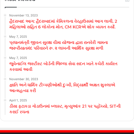
November 13, 2023
હૈદરાબાદ આગ: હૈદરાબાદમાં કેમિકલના વેરહાઉસમાં આગ લાગી, 2
મહિલાઓ સહિત 6 લોકોના મોત, CM KCRએ શોક વ્યક્ત કર્યો.
May 7, 2025
પ્રધાનમંત્રી જીવન સુરક્ષા વીમા યોજના દ્વારા રાનવેરી ગામના
જરૂરીયાતમંદ પરિવારને રૂ. ૨ લાખની આર્થિક સુરક્ષા મળી
May 7, 2025
જુવેનાઈલ જસ્ટીસ્ટ બોર્ડની જિલ્લા સેવા સદન ખાતે કચેરી કાર્યરત
કરવામાં આવી
November 30, 2023
જ્ઞાતિ અને ધાર્મિક ટીપ્પણીઓથી દુઃખી, વિદ્યાર્થી અક્ષત શુક્લાએ
આત્મહત્યા કરી
April 1, 2025
ડીસા ફટાકડા ગોડાઉનમાં બ્લાસ્ટ, મૃત્યુઆંક 21 પર પહોંચ્યો, SITની
કરાઈ રચના