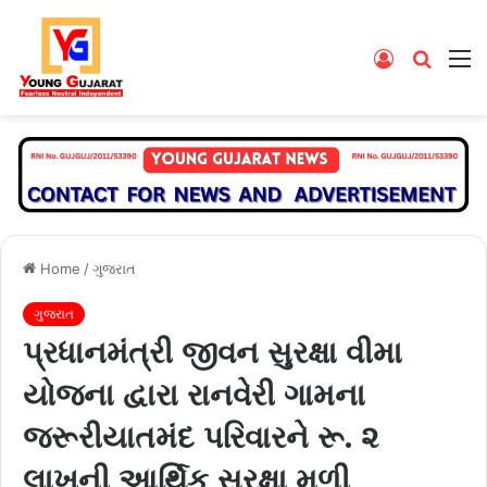
Log
Searc
M
In
for
Home
/
ગુજરાત
ગુજરાત
પ્રધાનમંત્રી જીવન સુરક્ષા વીમા
યોજના દ્વારા રાનવેરી ગામના
જરૂરીયાતમંદ પરિવારને રૂ. ૨
લાખની આર્થિક સુરક્ષા મળી