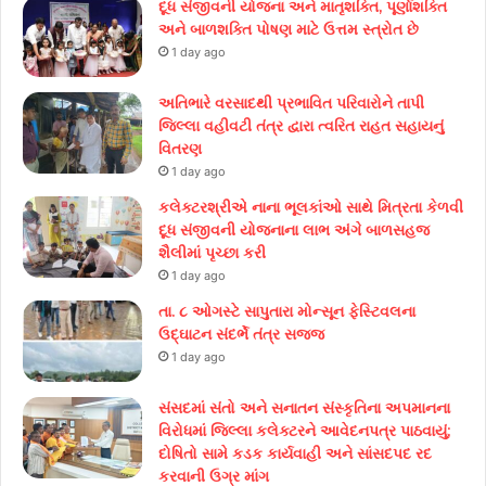
દૂધ સંજીવની યોજના અને માતૃશક્તિ, પૂર્ણાશક્તિ
અને બાળશક્તિ પોષણ માટે ઉત્તમ સ્ત્રોત છે
1 day ago
અતિભારે વરસાદથી પ્રભાવિત પરિવારોને તાપી
જિલ્લા વહીવટી તંત્ર દ્વારા ત્વરિત રાહત સહાયનું
વિતરણ
1 day ago
કલેક્ટરશ્રીએ નાના ભૂલકાંઓ સાથે મિત્રતા કેળવી
દૂધ સંજીવની યોજનાના લાભ અંગે બાળસહજ
શૈલીમાં પૃચ્છા કરી
1 day ago
તા. ૮ ઓગસ્ટે સાપુતારા મોન્સૂન ફેસ્ટિવલના
ઉદ્ઘાટન સંદર્ભે તંત્ર સજ્જ
1 day ago
સંસદમાં સંતો અને સનાતન સંસ્કૃતિના અપમાનના
વિરોધમાં જિલ્લા કલેક્ટરને આવેદનપત્ર પાઠવાયું;
દોષિતો સામે કડક કાર્યવાહી અને સાંસદપદ રદ
કરવાની ઉગ્ર માંગ