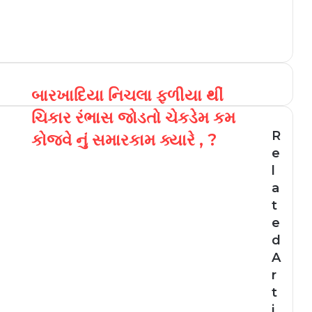
બારખાદિયા નિચલા ફળીયા થીં
ચિકાર રંભાસ જોડતો ચેકડેમ કમ
R
કોજવે નું સમારકામ ક્યારે , ?
e
l
a
t
e
d
A
r
t
i