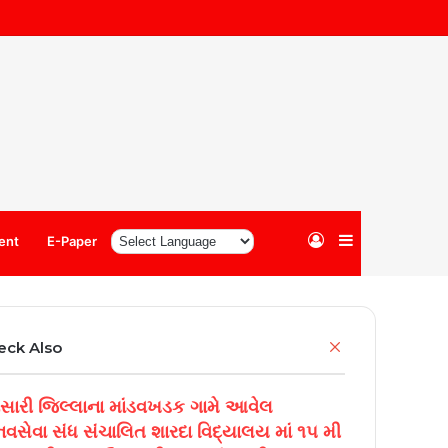
Log
Sidebar
ent
E-Paper
In
Close
eck Also
સારી જિલ્લાના માંડવખડક ગામે આવેલ
નવસેવા સંધ સંચાલિત શારદા વિદ્યાલય માં ૧૫ મી