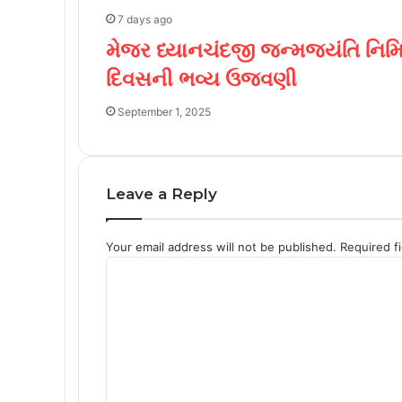
7 days ago
મેજર ધ્યાનચંદજી જન્મજયંતિ નિમિત્ત
દિવસની ભવ્ય ઉજવણી
September 1, 2025
Leave a Reply
Your email address will not be published.
Required f
C
o
m
m
e
n
t
*