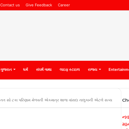
Contact us
Give Feedback
Career
ગુજરાત
ધર્મ
સંઘર્ષ ગાથા
લાઇફ સ્ટાઇલ
રાજ્ય
Entertainm
Ch
ી સતત સો ટકા પરિણામ મેળવતી એકમાત્ર શાળા વાંસદા તાલુકાની એટલે સત્ય
નવ
મા