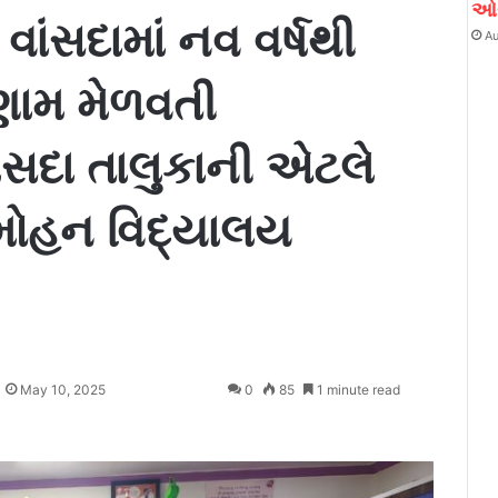
ઓગ
વાંસદામાં નવ વર્ષથી
Au
ણામ મેળવતી
ંસદા તાલુકાની એટલે
ી મોહન વિદ્યાલય
May 10, 2025
0
85
1 minute read