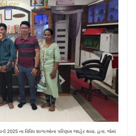
માર્ચ 2025 ના વિવિધ શાળાઓના પરિણામ જાહેર થયા. હતા. જેમાં