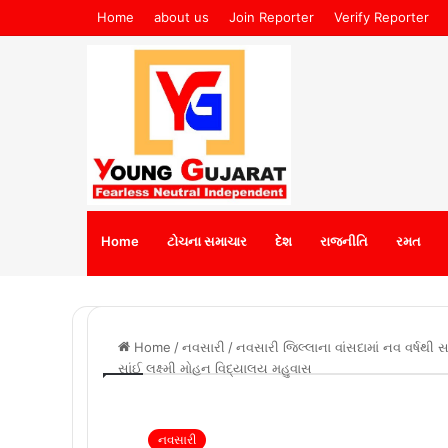
Home
about us
Join Reporter
Verify Reporter
Home
ટોચના સમાચાર
દેશ
રાજનીતિ
રમત
Home
/
નવસારી
/
નવસારી જિલ્લાના વાંસદામાં નવ વર્ષથ
સાંઈ લક્ષ્મી મોહન વિદ્યાલય મહુવાસ
નવસારી