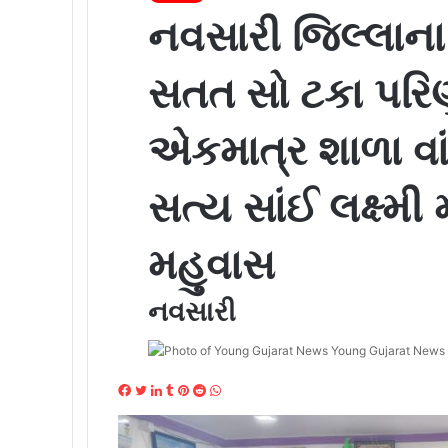
નવસારી જિલ્લાના 
સતત સો ટકા પરિ
એકમાત્ર શાળા વા
સત્ય સાંઈ લક્ષ્મ
મહુવાસ
નવસારી
Young Gujarat News
Facebook
Twitter
LinkedIn
Tumblr
Pinterest
Reddit
WhatsApp