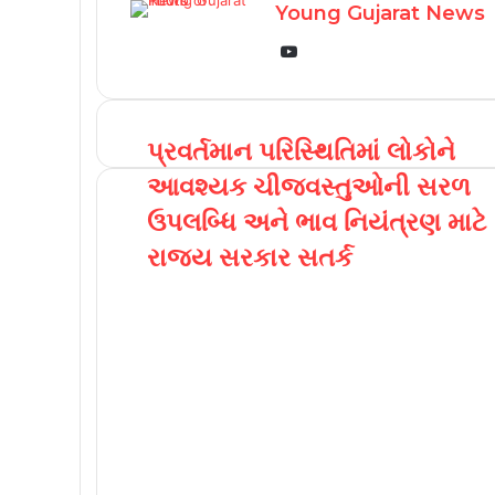
Young Gujarat News
YouTube
પ્રવર્તમાન પરિસ્થિતિમાં લોકોને
આવશ્યક ચીજવસ્તુઓની સરળ
ઉપલબ્ધિ અને ભાવ નિયંત્રણ માટે
રાજ્ય સરકાર સતર્ક