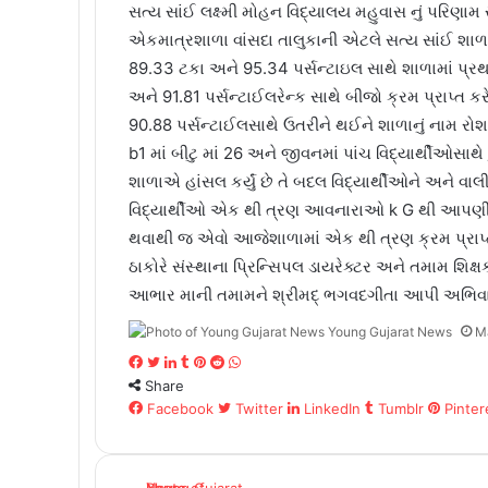
સત્ય સાંઈ લક્ષ્મી મોહન વિદ્યાલય મહુવાસ નું પરિણામ
એકમાત્રશાળા વાંસદા તાલુકાની એટલે સત્ય સાંઈ શાળ
89.33 ટકા અને 95.34 પર્સન્ટાઇલ સાથે શાળામાં પ્ર
અને 91.81 પર્સન્ટાઈલરેન્ક સાથે બીજો ક્રમ પ્રાપ્ત ક
90.88 પર્સન્ટાઈલસાથે ઉતરીને થઈને શાળાનું નામ રોશન
b1 માં બીટુ માં 26 અને જીવનમાં પાંચ વિદ્યાર્થીઓસા
શાળાએ હાંસલ કર્યું છે તે બદલ વિદ્યાર્થીઓને અને વ
વિદ્યાર્થીઓ એક થી ત્રણ આવનારાઓ k G થી આપણી શ
થવાથી જ એવો આજેશાળામાં એક થી ત્રણ ક્રમ પ્રાપ્
ઠાકોરે સંસ્થાના પ્રિન્સિપલ ડાયરેક્ટર અને તમામ શિક
આભાર માની તમામને શ્રીમદ્ ભગવદગીતા આપી અભિવાદન 
Young Gujarat News
M
Facebook
Twitter
LinkedIn
Tumblr
Pinterest
Reddit
WhatsApp
Share
Facebook
Twitter
LinkedIn
Tumblr
Pinter