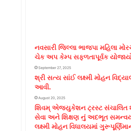
નવસારી જિલ્લા ભાજપા મહિલા મોરચા
ચેક અપ કેમ્પ સફળતાપૂર્વક યોજાય
September 27, 2025
શ્રી સત્ય સાંઈ લક્ષ્મી મોહન વિદ્
આવી.
August 20, 2025
શિવમ્ એજ્યુકેશન ટ્રસ્ટ સંચાલિત શ્
સેવા અને શિક્ષણ નું અદભૂત સમન્વ
લક્ષ્મી મોહન વિધાલયમાં ગુરૂપૂર્ણિમ