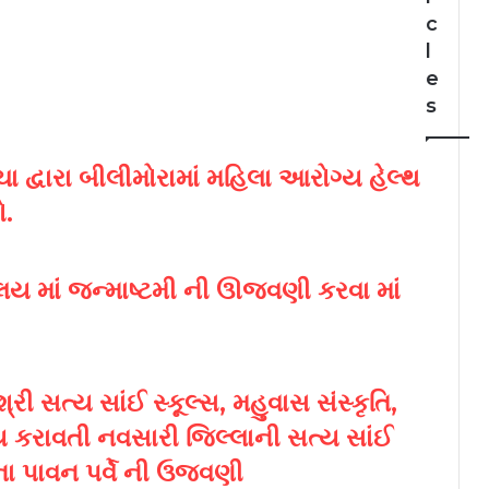
c
l
e
s
 દ્વારા બીલીમોરામાં મહિલા આરોગ્ય હેલ્થ
ો.
યાલય માં જન્માષ્ટમી ની ઊજવણી કરવા માં
રી સત્ય સાંઈ સ્કૂલ્સ, મહુવાસ સંસ્કૃતિ,
ય કરાવતી નવસારી જિલ્લાની સત્ય સાંઈ
ાના પાવન પર્વે ની ઉજવણી