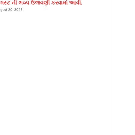
સ્ટ ની ભવ્ય ઉજવણી કરવામાં આવી.
gust 20, 2025