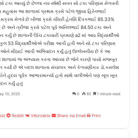
 સો ટકા આવ્યું છે છેલ્લા નવ વર્ષથી સતત સો ટકા પરિણામ મેળવતી
ા મહુવાસ આ શાળામાં પ્રથમ ક્રમે પટેલ જીયા હિરેનભાઈ
થમક્રમ મેળવે છે બીજા ક્રમે ચૌધરી હેતસિં દિપકભાઈ 85.33%
રે છે અને ત્રીજા ક્રમે પટેલ પૂર્વ અનિલભાઈ 84.50 ટકા અને
 કર્યું છે શાળાની ઊંચ ટકાવારી પ્રમાણે a2 માં આઠ વિદ્યાર્થીઓ
થે કુલ 53 વિદ્યાર્થીઓએ પરીક્ષા આપી હતી અને સો ટકા પરિણામ
ાલીઓને મીઠાઈ આપી અભિવાદન કર્યું હતું ઉલ્લેખનીય છે કે આ
ાળામાં જ અભ્યાસ કરતા આવ્યા છે જેને કારણે પાયો મજબૂત
ત કર્યો છે એ બદલ શાળાના સંચાલક અને કેળવણીકાર ડો.કમલેશ
્ષકોને હૃદય પૂર્વક આભારમાન્યો હતો સાથે વાલીઓને પણ ખૂબ ખૂબ
કર્યું હતું
ay 10, 2025
0
85
1 minute read
est
Reddit
VKontakte
Share via Email
Print