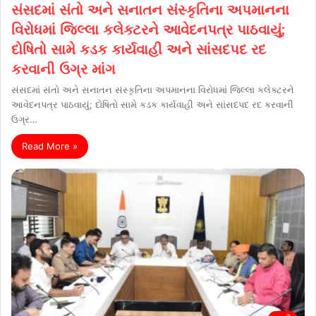
સંસદમાં સંતો અને સનાતન સંસ્કૃતિના અપમાનના
વિરોધમાં જિલ્લા કલેક્ટરને આવેદનપત્ર પાઠવાયું;
દોષિતો સામે કડક કાર્યવાહી અને સાંસદપદ રદ
કરવાની ઉગ્ર માંગ
સંસદમાં સંતો અને સનાતન સંસ્કૃતિના અપમાનના વિરોધમાં જિલ્લા કલેક્ટરને
આવેદનપત્ર પાઠવાયું; દોષિતો સામે કડક કાર્યવાહી અને સાંસદપદ રદ કરવાની
ઉગ્ર…
Read More »