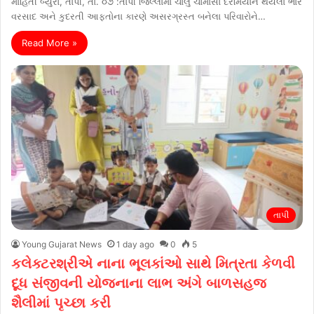
માહિતી બ્યુરો, તાપી, તા. ૦૭ :તાપી જિલ્લામાં ચાલુ ચોમાસા દરમિયાન થયેલા ભારે
વરસાદ અને કુદરતી આફતોના કારણે અસરગ્રસ્ત બનેલા પરિવારોને…
Read More »
તાપી
Young Gujarat News
1 day ago
0
5
કલેક્ટરશ્રીએ નાના ભૂલકાંઓ સાથે મિત્રતા કેળવી
દૂધ સંજીવની યોજનાના લાભ અંગે બાળસહજ
શૈલીમાં પૃચ્છા કરી