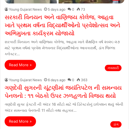
Young Gujarat News
5 days ago
0
73
સરકારી વિનયન અને વાણિજ્ય કોલેજ, આહવા
ખાતે પ્રથમ વર્ષના વિદ્યાર્થીઓનો પ્રવેશોત્સવ અને
અભિમુખતા કાર્યક્રમ યોજાયો
સરકારી વિનયન અને વાણિજ્ય કોલેજ, આહવા ખાતે શૈક્ષણિક વર્ષ ૨૦૨૬-૨૭
માટે પ્રથમ વર્ષમાં પ્રવેશ મેળવનાર વિદ્યાર્થીઓના આવકારાર્થે, ડાંગ જિલ્લા
કલેક્ટર…
Read More »
નવસારી
Young Gujarat News
6 days ago
0
363
ગણદેવી સુગરની ચૂંટણીમાં જયંતિપટેલ ની સમન્વય
પેનલનો : ૧૧ બેઠકો ઉપર ઝળહળતો વિજય થયો
ગણદેવી સુગર ફેક્ટરી ની અંદર 16 સીટો માટે જે ડિરેક્ટરોનું ઇલેક્શન થયું એની
અંદર સમન્વય પેનલની 11 સીટો તથા સહકાર…
Read More »
ડાંગ