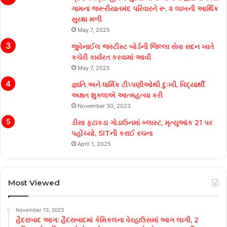
ગામના જરૂરીયાતમંદ પરિવારને રૂ. ૨ લાખની આર્થિક
સુરક્ષા મળી
May 7, 2025
જુવેનાઈલ જસ્ટીસ્ટ બોર્ડની જિલ્લા સેવા સદન ખાતે
કચેરી કાર્યરત કરવામાં આવી
May 7, 2025
જ્ઞાતિ અને ધાર્મિક ટીપ્પણીઓથી દુઃખી, વિદ્યાર્થી
અક્ષત શુક્લાએ આત્મહત્યા કરી
November 30, 2023
ડીસા ફટાકડા ગોડાઉનમાં બ્લાસ્ટ, મૃત્યુઆંક 21 પર
પહોંચ્યો, SITની કરાઈ રચના
April 1, 2025
Most Viewed
November 13, 2023
હૈદરાબાદ આગ: હૈદરાબાદમાં કેમિકલના વેરહાઉસમાં આગ લાગી, 2