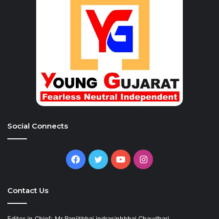
Social Connects
Facebook
Twitter
YouTube
Instagram
Contact Us
Editor in Chief: Mr.Ranjitbhai indrasinhbhai Chaudhari