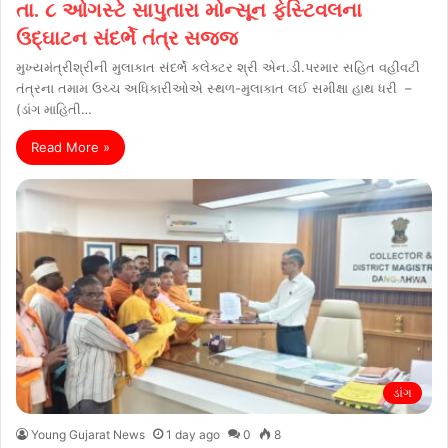
તા. ૮ ઓગસ્ટે સાપુતારા મોન્સૂન ફેસ્ટિવલના
ઉદ્ઘાટન સંદર્ભે તંત્ર સજ્જ
મુખ્યમંત્રીશ્રીની મુલાકાત સંદર્ભે કલેક્ટર શ્રી એન.ડી.પરમાર સહિત વહીવટી
તંત્રના તમામ ઉચ્ચ અધિકારીઓએ સ્થળ-મુલાકાત લઈ સમીક્ષા હાથ ધરી –
(ડાંગ માહિતી…
Read More »
ડાંગ
Young Gujarat News
1 day ago
0
8