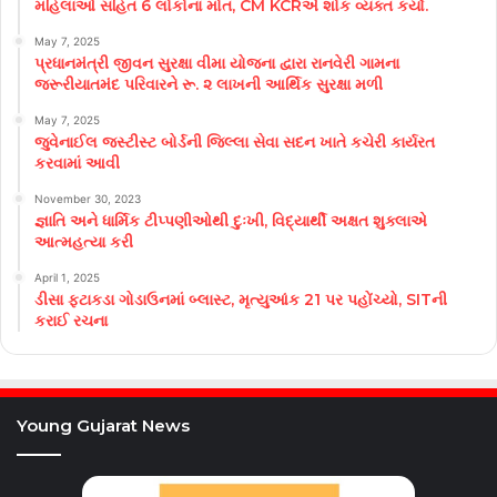
મહિલાઓ સહિત 6 લોકોના મોત, CM KCRએ શોક વ્યક્ત કર્યો.
May 7, 2025
પ્રધાનમંત્રી જીવન સુરક્ષા વીમા યોજના દ્વારા રાનવેરી ગામના
જરૂરીયાતમંદ પરિવારને રૂ. ૨ લાખની આર્થિક સુરક્ષા મળી
May 7, 2025
જુવેનાઈલ જસ્ટીસ્ટ બોર્ડની જિલ્લા સેવા સદન ખાતે કચેરી કાર્યરત
કરવામાં આવી
November 30, 2023
જ્ઞાતિ અને ધાર્મિક ટીપ્પણીઓથી દુઃખી, વિદ્યાર્થી અક્ષત શુક્લાએ
આત્મહત્યા કરી
April 1, 2025
ડીસા ફટાકડા ગોડાઉનમાં બ્લાસ્ટ, મૃત્યુઆંક 21 પર પહોંચ્યો, SITની
કરાઈ રચના
Young Gujarat News