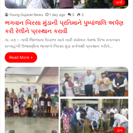
તાપી
Young Gujarat News
1 day ago
0
3
ભગવાન બિરસા મુંડાની પ્રતિમાને પુષ્પાંજલિ અર્પણ
કરી રેલીને પ્રસ્થાન કરાવી
તા. ૦૭ :- તાપી જિલ્લાના ઉચ્છલ ખાતે નારી સંમેલન તેમજ ‘વિશ્વ સ્તનપાન
સપ્તાહ’ની ઉજવણીના ભાગરૂપે બિરસા મુંડા સર્કલથી પ્રસ્થાન કરીને…
Read More »
ડાંગ