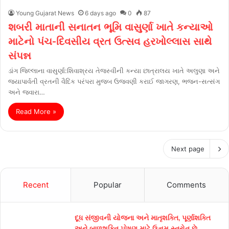
Young Gujarat News
6 days ago
0
87
શબરી માતાની સનાતન ભૂમિ વાસુર્ણા ખાતે કન્યાઓ
માટેનો પંચ-દિવસીય વ્રત ઉત્સવ હરખોલ્લાસ સાથે
સંપન્ન
ડાંગ જિલ્લાના વાસુર્ણા:શિવાશ્રય તેજસ્વીની કન્યા છાત્રાલય ખાતે અલુણા અને
જયાપાર્વતી વ્રતની વૈદિક પરંપરા મુજબ ઉજવણી કરાઈ જાગરણ, ભજન-સત્સંગ
અને જ્વારા…
Read More »
Next page
Recent
Popular
Comments
દૂધ સંજીવની યોજના અને માતૃશક્તિ, પૂર્ણાશક્તિ
અને બાળશક્તિ પોષણ માટે ઉત્તમ સ્ત્રોત છે