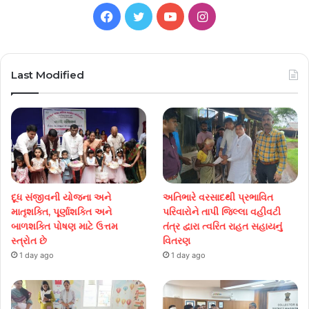
Facebook
Twitter
YouTube
Instagram
Last Modified
દૂધ સંજીવની યોજના અને
અતિભારે વરસાદથી પ્રભાવિત
માતૃશક્તિ, પૂર્ણાશક્તિ અને
પરિવારોને તાપી જિલ્લા વહીવટી
બાળશક્તિ પોષણ માટે ઉત્તમ
તંત્ર દ્વારા ત્વરિત રાહત સહાયનું
સ્ત્રોત છે
વિતરણ
1 day ago
1 day ago