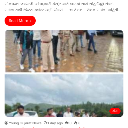
સોનગઢના લવચાલી આંગણવાડી કેન્દ્ર ખાતે બાળકો સાથે સૌહાર્દપૂર્ણ સંવાદ
સાધતા તાપી જિલ્લા કલેક્ટરશ્રી ચૌધરી — આલેખન – રોશન સાવંત, માહિતી…
Read More »
ડાંગ
Young Gujarat News
1 day ago
0
8