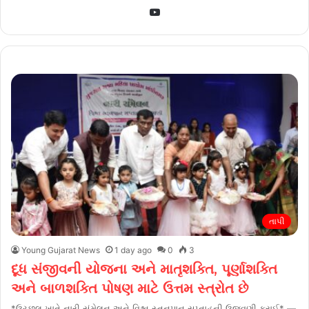
YouTube
તાપી
Young Gujarat News
1 day ago
0
3
દૂધ સંજીવની યોજના અને માતૃશક્તિ, પૂર્ણાશક્તિ
અને બાળશક્તિ પોષણ માટે ઉત્તમ સ્ત્રોત છે
*ઉચ્છલ ખાતે નારી સંમેલન અને વિશ્વ સ્તનપાન સપ્તાહની ઉજવણી કરાઈ* —