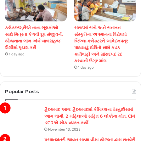
કલેક્ટરશ્રીએ નાના ભૂલકાંઓ
સંસદમાં સંતો અને સનાતન
સાથે મિત્રતા કેળવી દૂધ સંજીવની
સંસ્કૃતિના અપમાનના વિરોધમાં
યોજનાના લાભ અંગે બાળસહજ
જિલ્લા કલેક્ટરને આવેદનપત્ર
શૈલીમાં પૃચ્છા કરી
પાઠવાયું; દોષિતો સામે કડક
કાર્યવાહી અને સાંસદપદ રદ
1 day ago
કરવાની ઉગ્ર માંગ
1 day ago
Popular Posts
હૈદરાબાદ આગ: હૈદરાબાદમાં કેમિકલના વેરહાઉસમાં
આગ લાગી, 2 મહિલાઓ સહિત 6 લોકોના મોત, CM
KCRએ શોક વ્યક્ત કર્યો.
November 13, 2023
પ્રધાનમંત્રી જીવન સુરક્ષા વીમા યોજના દ્વારા રાનવેરી