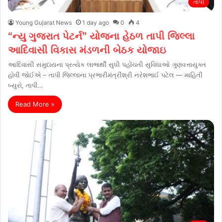
તાપી
Young Gujarat News
1 day ago
0
4
“ન્યુ ગુજરાત પેટર્ન” યોજના હેઠળ તાપી જિલ્લા
આદિવાસી વિકાસ મંડળની બેઠક યોજાઇ
આદિવાસી સમુદાયના પ્રત્યેક લાભાર્થી સુધી પહોંચતી સુવિધાઓ ગુણવત્તાયુક્ત
હોવી જોઈએ – તાપી જિલ્લાના પ્રભારીમંત્રીશ્રી નરેશભાઈ પટેલ — માહિતી
બ્યુરો, તાપી…
Read More »