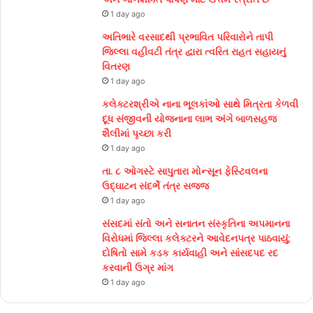
1 day ago
અતિભારે વરસાદથી પ્રભાવિત પરિવારોને તાપી
જિલ્લા વહીવટી તંત્ર દ્વારા ત્વરિત રાહત સહાયનું
વિતરણ
1 day ago
કલેક્ટરશ્રીએ નાના ભૂલકાંઓ સાથે મિત્રતા કેળવી
દૂધ સંજીવની યોજનાના લાભ અંગે બાળસહજ
શૈલીમાં પૃચ્છા કરી
1 day ago
તા. ૮ ઓગસ્ટે સાપુતારા મોન્સૂન ફેસ્ટિવલના
ઉદ્ઘાટન સંદર્ભે તંત્ર સજ્જ
1 day ago
સંસદમાં સંતો અને સનાતન સંસ્કૃતિના અપમાનના
વિરોધમાં જિલ્લા કલેક્ટરને આવેદનપત્ર પાઠવાયું;
દોષિતો સામે કડક કાર્યવાહી અને સાંસદપદ રદ
કરવાની ઉગ્ર માંગ
1 day ago