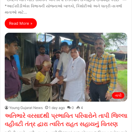
*આઈસીડીએસ વિભાગની યોજનાઓ બાળકો, કિશોરીઓ અને ધાત્રી-સગર્ભા
માતાઓ માટે…
Read More »
તાપી
Young Gujarat News
1 day ago
0
4
અતિભારે વરસાદથી પ્રભાવિત પરિવારોને તાપી જિલ્લા
વહીવટી તંત્ર દ્વારા ત્વરિત રાહત સહાયનું વિતરણ