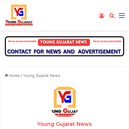
Log
Searc
M
In
for
Home
/
Young Gujarat News
Young Gujarat News