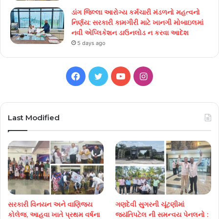
ડાંગ જિલ્લા આરોગ્ય કર્મચારી મંડળનો મહત્વનો
નિર્ણય: સરકારી કામગીરી માટે ખાનગી મોબાઇલમાં
નવી એપ્લિકેશન ડાઉનલોડ ન કરવા આદેશ
5 days ago
Facebook
Twitter
YouTube
Instagram
Last Modified
સરકારી વિનયન અને વાણિજ્ય
ગણદેવી સુગરની ચૂંટણીમાં
કોલેજ, આહવા ખાતે પ્રથમ વર્ષના
જયંતિપટેલ ની સમન્વય પેનલનો :