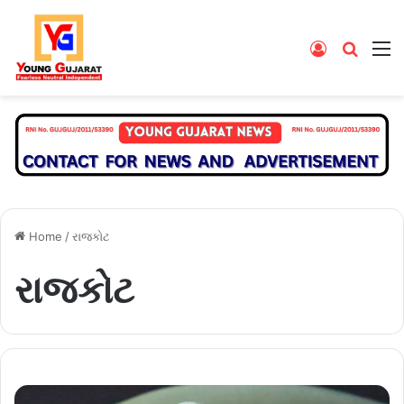
Log
Searc
M
In
for
Home
/
રાજકોટ
રાજકોટ