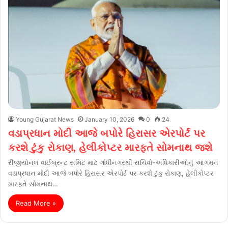
Young Gujarat News
January 10, 2026
0
24
વડાપ્રધાન મોદી આજે બપોરે હિરાસર એરપોર્ટ પર
કરશે ટુંકુ રોકાણ, હેલીકોપ્ટર મારફતે સોમનાથ જશે
રીજીયોનલ વાઈબ્રન્ટ સમિટ માટે ગાંધીનગરથી સચિવો-અધિકારીઓનું આગમન
વડાપ્રધાન મોદી આજે બપોરે હિરાસર એરપોર્ટ પર કરશે ટુંકુ રોકાણ, હેલીકોપ્ટર
મારફતે સોમનાથ…
Read More »