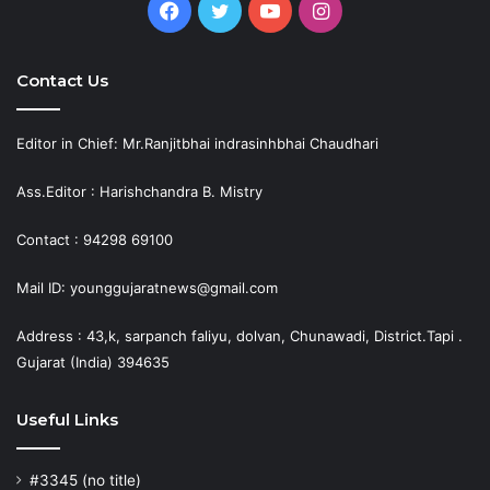
Facebook
Twitter
YouTube
Instagram
Contact Us
Editor in Chief: Mr.Ranjitbhai indrasinhbhai Chaudhari
Ass.Editor : Harishchandra B. Mistry
Contact : 94298 69100
Mail ID: younggujaratnews@gmail.com
Address : 43,k, sarpanch faliyu, dolvan, Chunawadi, District.Tapi .
Gujarat (India) 394635
Useful Links
#3345 (no title)