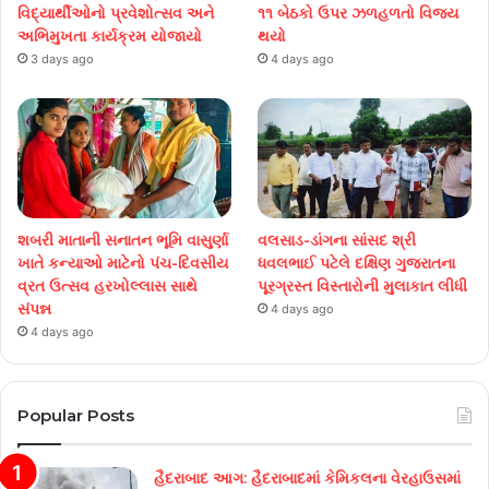
વિદ્યાર્થીઓનો પ્રવેશોત્સવ અને
૧૧ બેઠકો ઉપર ઝળહળતો વિજય
અભિમુખતા કાર્યક્રમ યોજાયો
થયો
3 days ago
4 days ago
શબરી માતાની સનાતન ભૂમિ વાસુર્ણા
વલસાડ-ડાંગના સાંસદ શ્રી
ખાતે કન્યાઓ માટેનો પંચ-દિવસીય
ધવલભાઈ પટેલે દક્ષિણ ગુજરાતના
વ્રત ઉત્સવ હરખોલ્લાસ સાથે
પૂરગ્રસ્ત વિસ્તારોની મુલાકાત લીધી
સંપન્ન
4 days ago
4 days ago
Popular Posts
હૈદરાબાદ આગ: હૈદરાબાદમાં કેમિકલના વેરહાઉસમાં