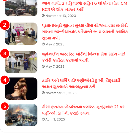
આગ લાગી, 2 મહિલાઓ સહિત 6 લોકોના મોત, CM
KCRએ શોક વ્યક્ત કર્યો.
November 13, 2023
પ્રધાનમંત્રી જીવન સુરક્ષા વીમા યોજના દ્વારા રાનવેરી
ગામના જરૂરીયાતમંદ પરિવારને રૂ. ૨ લાખની આર્થિક
સુરક્ષા મળી
May 7, 2025
જુવેનાઈલ જસ્ટીસ્ટ બોર્ડની જિલ્લા સેવા સદન ખાતે
કચેરી કાર્યરત કરવામાં આવી
May 7, 2025
જ્ઞાતિ અને ધાર્મિક ટીપ્પણીઓથી દુઃખી, વિદ્યાર્થી
અક્ષત શુક્લાએ આત્મહત્યા કરી
November 30, 2023
ડીસા ફટાકડા ગોડાઉનમાં બ્લાસ્ટ, મૃત્યુઆંક 21 પર
પહોંચ્યો, SITની કરાઈ રચના
April 1, 2025