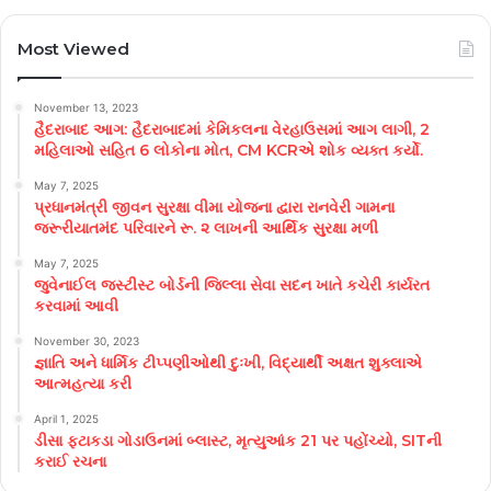
Most Viewed
November 13, 2023
હૈદરાબાદ આગ: હૈદરાબાદમાં કેમિકલના વેરહાઉસમાં આગ લાગી, 2
મહિલાઓ સહિત 6 લોકોના મોત, CM KCRએ શોક વ્યક્ત કર્યો.
May 7, 2025
પ્રધાનમંત્રી જીવન સુરક્ષા વીમા યોજના દ્વારા રાનવેરી ગામના
જરૂરીયાતમંદ પરિવારને રૂ. ૨ લાખની આર્થિક સુરક્ષા મળી
May 7, 2025
જુવેનાઈલ જસ્ટીસ્ટ બોર્ડની જિલ્લા સેવા સદન ખાતે કચેરી કાર્યરત
કરવામાં આવી
November 30, 2023
જ્ઞાતિ અને ધાર્મિક ટીપ્પણીઓથી દુઃખી, વિદ્યાર્થી અક્ષત શુક્લાએ
આત્મહત્યા કરી
April 1, 2025
ડીસા ફટાકડા ગોડાઉનમાં બ્લાસ્ટ, મૃત્યુઆંક 21 પર પહોંચ્યો, SITની
કરાઈ રચના