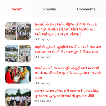
Recent
Popular
Comments
સરકારી વિનયન અને વાણિજ્ય કોલેજ, આહવા
ખાતે પ્રથમ વર્ષના વિદ્યાર્થીઓનો પ્રવેશોત્સવ
અને અભિમુખતા કાર્યક્રમ યોજાયો
3 days ago
ગણદેવી સુગરની ચૂંટણીમાં જયંતિપટેલ ની સમન્વય
પેનલનો : ૧૧ બેઠકો ઉપર ઝળહળતો વિજય થયો
4 days ago
શબરી માતાની સનાતન ભૂમિ વાસુર્ણા ખાતે કન્યાઓ
માટેનો પંચ-દિવસીય વ્રત ઉત્સવ હરખોલ્લાસ સાથે
સંપન્ન
4 days ago
વલસાડ-ડાંગના સાંસદ શ્રી ધવલભાઈ પટેલે દક્ષિણ
ગુજરાતના પૂરગ્રસ્ત વિસ્તારોની મુલાકાત લીધી
4 days ago