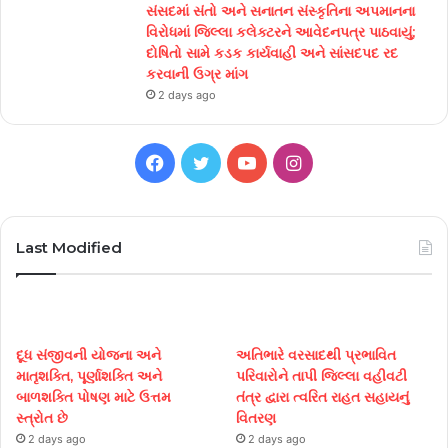
સંસદમાં સંતો અને સનાતન સંસ્કૃતિના અપમાનના
વિરોધમાં જિલ્લા કલેક્ટરને આવેદનપત્ર પાઠવાયું;
દોષિતો સામે કડક કાર્યવાહી અને સાંસદપદ રદ
કરવાની ઉગ્ર માંગ
2 days ago
Facebook
Twitter
YouTube
Instagram
Last Modified
દૂધ સંજીવની યોજના અને
અતિભારે વરસાદથી પ્રભાવિત
માતૃશક્તિ, પૂર્ણાશક્તિ અને
પરિવારોને તાપી જિલ્લા વહીવટી
બાળશક્તિ પોષણ માટે ઉત્તમ
તંત્ર દ્વારા ત્વરિત રાહત સહાયનું
સ્ત્રોત છે
વિતરણ
2 days ago
2 days ago