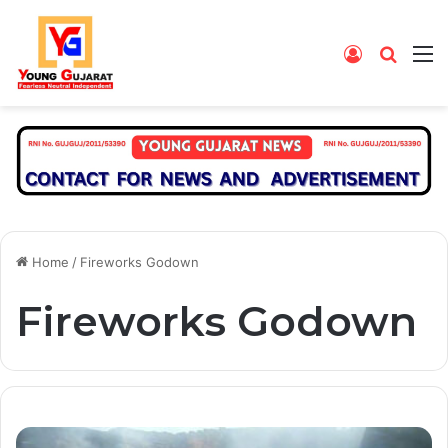
Log
Searc
M
In
for
Home
/
Fireworks Godown
Fireworks Godown