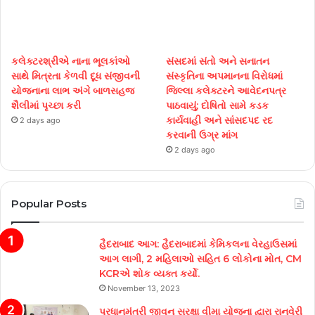
કલેક્ટરશ્રીએ નાના ભૂલકાંઓ
સંસદમાં સંતો અને સનાતન
સાથે મિત્રતા કેળવી દૂધ સંજીવની
સંસ્કૃતિના અપમાનના વિરોધમાં
યોજનાના લાભ અંગે બાળસહજ
જિલ્લા કલેક્ટરને આવેદનપત્ર
શૈલીમાં પૃચ્છા કરી
પાઠવાયું; દોષિતો સામે કડક
કાર્યવાહી અને સાંસદપદ રદ
2 days ago
કરવાની ઉગ્ર માંગ
2 days ago
Popular Posts
હૈદરાબાદ આગ: હૈદરાબાદમાં કેમિકલના વેરહાઉસમાં
આગ લાગી, 2 મહિલાઓ સહિત 6 લોકોના મોત, CM
KCRએ શોક વ્યક્ત કર્યો.
November 13, 2023
પ્રધાનમંત્રી જીવન સુરક્ષા વીમા યોજના દ્વારા રાનવેરી