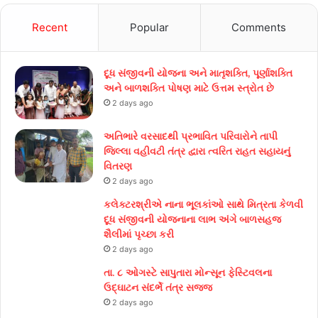
Recent
Popular
Comments
દૂધ સંજીવની યોજના અને માતૃશક્તિ, પૂર્ણાશક્તિ
અને બાળશક્તિ પોષણ માટે ઉત્તમ સ્ત્રોત છે
2 days ago
અતિભારે વરસાદથી પ્રભાવિત પરિવારોને તાપી
જિલ્લા વહીવટી તંત્ર દ્વારા ત્વરિત રાહત સહાયનું
વિતરણ
2 days ago
કલેક્ટરશ્રીએ નાના ભૂલકાંઓ સાથે મિત્રતા કેળવી
દૂધ સંજીવની યોજનાના લાભ અંગે બાળસહજ
શૈલીમાં પૃચ્છા કરી
2 days ago
તા. ૮ ઓગસ્ટે સાપુતારા મોન્સૂન ફેસ્ટિવલના
ઉદ્ઘાટન સંદર્ભે તંત્ર સજ્જ
2 days ago