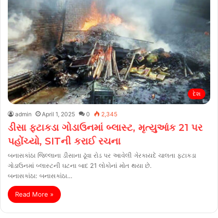
દેશ
admin
April 1, 2025
0
2,345
ડીસા ફટાકડા ગોડાઉનમાં બ્લાસ્ટ, મૃત્યુઆંક 21 પર
પહોંચ્યો, SITની કરાઈ રચના
બનાસકાંઠા જિલ્લાના ડીસાના ઢૂંવા રોડ પર આવેલી ગેરકાયદે ચાલતા ફટાકડા
ગોડાઉનમાં બ્લાસ્ટની ઘટના બાદ 21 લોકોનાં મોત થયા છે.
બનાસકાંઠા: બનાસકાંઠા…
Read More »