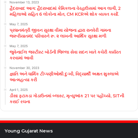
November 13, 2023
હૈદરાબાદ આગ: હૈદરાબાદમાં કેમિકલના વેરહાઉસમાં આગ લાગી, 2
મહિલાઓ સહિત 6 લોકોના મોત, CM KCRએ શોક વ્યક્ત કર્યો.
May 7, 2025
પ્રધાનમંત્રી જીવન સુરક્ષા વીમા યોજના દ્વારા રાનવેરી ગામના
જરૂરીયાતમંદ પરિવારને રૂ. ૨ લાખની આર્થિક સુરક્ષા મળી
May 7, 2025
જુવેનાઈલ જસ્ટીસ્ટ બોર્ડની જિલ્લા સેવા સદન ખાતે કચેરી કાર્યરત
કરવામાં આવી
November 30, 2023
જ્ઞાતિ અને ધાર્મિક ટીપ્પણીઓથી દુઃખી, વિદ્યાર્થી અક્ષત શુક્લાએ
આત્મહત્યા કરી
April 1, 2025
ડીસા ફટાકડા ગોડાઉનમાં બ્લાસ્ટ, મૃત્યુઆંક 21 પર પહોંચ્યો, SITની
કરાઈ રચના
Young Gujarat News