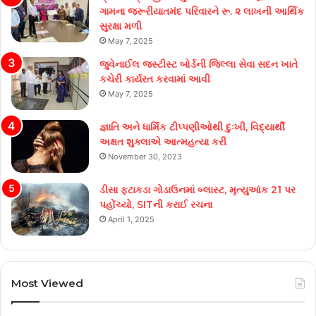
ગામના જરૂરીયાતમંદ પરિવારને રૂ. ૨ લાખની આર્થિક
સુરક્ષા મળી
May 7, 2025
જુવેનાઈલ જસ્ટીસ્ટ બોર્ડની જિલ્લા સેવા સદન ખાતે
કચેરી કાર્યરત કરવામાં આવી
May 7, 2025
જ્ઞાતિ અને ધાર્મિક ટીપ્પણીઓથી દુઃખી, વિદ્યાર્થી
અક્ષત શુક્લાએ આત્મહત્યા કરી
November 30, 2023
ડીસા ફટાકડા ગોડાઉનમાં બ્લાસ્ટ, મૃત્યુઆંક 21 પર
પહોંચ્યો, SITની કરાઈ રચના
April 1, 2025
Most Viewed