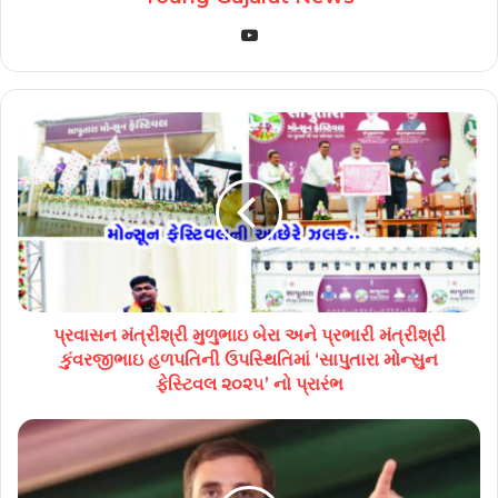
YouTube
પ્રવાસન મંત્રીશ્રી મુળુભાઇ બેરા અને પ્રભારી મંત્રીશ્રી
કુંવરજીભાઇ હળપતિની ઉપસ્થિતિમાં ‘સાપુતારા મોન્સુન
ફેસ્ટિવલ ૨૦૨૫’ નો પ્રારંભ