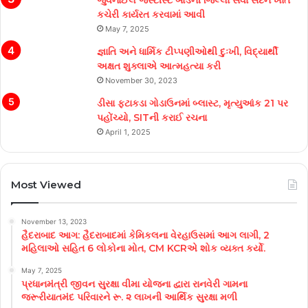
જુવેનાઈલ જસ્ટીસ્ટ બોર્ડની જિલ્લા સેવા સદન ખાતે
કચેરી કાર્યરત કરવામાં આવી
May 7, 2025
જ્ઞાતિ અને ધાર્મિક ટીપ્પણીઓથી દુઃખી, વિદ્યાર્થી
અક્ષત શુક્લાએ આત્મહત્યા કરી
November 30, 2023
ડીસા ફટાકડા ગોડાઉનમાં બ્લાસ્ટ, મૃત્યુઆંક 21 પર
પહોંચ્યો, SITની કરાઈ રચના
April 1, 2025
Most Viewed
November 13, 2023
હૈદરાબાદ આગ: હૈદરાબાદમાં કેમિકલના વેરહાઉસમાં આગ લાગી, 2
મહિલાઓ સહિત 6 લોકોના મોત, CM KCRએ શોક વ્યક્ત કર્યો.
May 7, 2025
પ્રધાનમંત્રી જીવન સુરક્ષા વીમા યોજના દ્વારા રાનવેરી ગામના
જરૂરીયાતમંદ પરિવારને રૂ. ૨ લાખની આર્થિક સુરક્ષા મળી