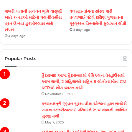
શબરી માતાની સનાતન ભૂમિ વાસુર્ણા
વલસાડ-ડાંગના સાંસદ શ્રી
ખાતે કન્યાઓ માટેનો પંચ-દિવસીય
ધવલભાઈ પટેલે દક્ષિણ ગુજરાતના
વ્રત ઉત્સવ હરખોલ્લાસ સાથે
પૂરગ્રસ્ત વિસ્તારોની મુલાકાત લીધી
સંપન્ન
4 days ago
4 days ago
Popular Posts
હૈદરાબાદ આગ: હૈદરાબાદમાં કેમિકલના વેરહાઉસમાં
આગ લાગી, 2 મહિલાઓ સહિત 6 લોકોના મોત, CM
KCRએ શોક વ્યક્ત કર્યો.
November 13, 2023
પ્રધાનમંત્રી જીવન સુરક્ષા વીમા યોજના દ્વારા રાનવેરી
ગામના જરૂરીયાતમંદ પરિવારને રૂ. ૨ લાખની આર્થિક
સુરક્ષા મળી
May 7, 2025