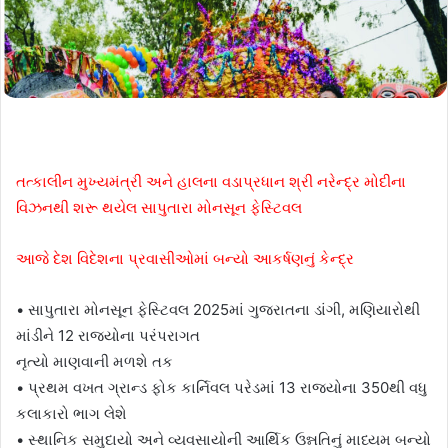
તત્કાલીન મુખ્યમંત્રી અને હાલના વડાપ્રધાન શ્રી નરેન્દ્ર મોદીના
વિઝનથી શરૂ થયેલ સાપુતારા મોનસૂન ફેસ્ટિવલ
આજે દેશ વિદેશના પ્રવાસીઓમાં બન્યો આકર્ષણનું કેન્દ્ર
• સાપુતારા મોનસૂન ફેસ્ટિવલ 2025માં ગુજરાતના ડાંગી, મણિયારોથી
માંડીને 12 રાજ્યોના પરંપરાગત
નૃત્યો માણવાની મળશે તક
• પ્રથમ વખત ગ્રાન્ડ ફોક કાર્નિવલ પરેડમાં 13 રાજ્યોના 350થી વધુ
કલાકારો ભાગ લેશે
• સ્થાનિક સમુદાયો અને વ્યવસાયોની આર્થિક ઉન્નતિનું માધ્યમ બન્યો