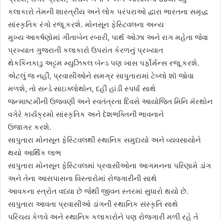
કલાકારો તેમની શાસ્ત્રીય અને લોક પરંપરાઓ દ્વારા ભારતના સમૃદ્ધ
સાંસ્કૃતિક રંગો રજૂ કરશે. મોનસૂન ફેસ્ટિવલના અન્ય
મુખ્ય આકર્ષણોમાં ગીતાબેન રબારી, પાર્થ ઓઝા અને રાગ મહેતા જેવા
પ્રખ્યાત ગુજરાતી કલાકારો ઉપરાંત કેરળનું પ્રખ્યાત
થેકકિનકાડુ અટ્ટમ મ્યુઝિકલ બૅન્ડ પણ ખાસ પર્ફોર્મન્સ રજૂ કરશે.
એટલું જ નહીં, પ્રવાસીઓને સમગ્ર સાપુતારામાં ટેબ્લો શૉ જોવા
મળશે, તો સન્ડે સાઇક્લોથોન, દહીં હાંડી સ્પર્ધા સાથે
જન્માષ્ટમીની ઉજવણી અને સ્વતંત્રતા દિવસે આયોજિત મિનિ મૅરથોન
વગેરે કાર્યક્રમો સાંસ્કૃતિક અને દેશભક્તિની ભાવનાને
ઉજાગર કરશે.
સાપુતારા મોનસૂન ફેસ્ટિવલથી સ્થાનિક સમુદાયો અને વ્યવસાયોને
થયો આર્થિક લાભ
સાપુતારા મોનસૂન ફેસ્ટિવલમાં પ્રવાસીઓના આગમનના પરિણામે ડાંગ
અને તેના આસપાસના વિસ્તારોમાં રોજગારીની સાથે
આવકના સ્ત્રોત વધ્યા છે જેથી જીવન સ્તરમાં સુધારો થયો છે.
સાપુતારા આવતા પ્રવાસીઓ ડાંગની સ્થાનિક સંસ્કૃતિ સાથે
પરિચય કેળવે અને સ્થાનિક કલાકારોને પણ રોજગારી મળી રહે તે