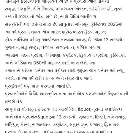
મોનસૂન ફેસ્ટિવલની ખાસિયત એ છે કે પ્રવાસીઓને ડાંગની
સમૃદ્ધ સંસ્કૃતિ, રીતિ રિવાજ, પરંપરાગત ભોજન, રહેણી કરણી, નૃત્ય
કળાની ઝલક તો જોવા મળે છે, સાથે વિવિધ ભાતીગળ
સંસ્કૃતિની પણ ઝાંખી થાય છે. સાપુતારા મોનસૂન ફેસ્ટિવલ 2025માં
આ વર્ષે પ્રથમ વખત એક ભારત શ્રેષ્ઠ ભારત હેઠળ ગ્રાન્ડ
ફોક કાર્નિવલ પરેડનું આયોજન કરવામાં આવ્યું છે, જેમાં 13 રાજ્યો-
ગુજરાત, મહારાષ્ટ્ર, પંજાબ, રાજસ્થાન, પશ્ચિમ બંગાળ,
આસામ, મધ્ય પ્રદેશ, તેલંગાણા, કર્ણાટક, હિમાચલ પ્રદેશ, હરિયાણા
અને ઓડિશાના 350થી વધુ કલાકારો ભાગ લેશે. આ
કલાકારો પરેડમાં પરંપરાગત પ્રોપ્સ સાથે જીવંત લોક પરંપરાઓ રજૂ
કરશે. તો આ વર્ષે રેઈન ડાન્સ અને નેચર વૉક જેવી
પ્રવૃત્તિઓ પણ શરૂ કરવામાં આવી છે.
પ્રવાસીઓને વિવિધ શાસ્ત્રીય કળા અને લોક પરંપરાઓને નિહાળવાની
મળશે તક
સાપુતારા મોનસૂન ફેસ્ટિવલમાં આયોજિત &quot;ગ્રાન્ડ ક્લાસિકલ
અને લોક પ્રદર્શન&quot;માં 13 રાજ્યો- ગુજરાત, દિલ્હી, તમિલનાડુ,
મણિપુર, કેરળ, રાજસ્થાન, કર્ણાટક, મહારાષ્ટ્ર, પંજાબ, હિમાચલ
પ્રદેશ, ઉત્તર પ્રદેશ, પશ્ચિમ બંગાળ અને આસામના 80થી વધુ