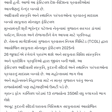
આવી હતી. આજે આ ફેસ્ટિવલ દેશ-વિદેશના પ્રવાસીઓમાં
આકર્ષણનું કેન્દ્ર બન્યો છે.
આદિવાસી સંસ્કૃતિ અને સ્થાનિક પરંપરાઓના પ્રચારનું માધ્યમ
બન્યો સાપુતારા મોનસૂન ફેસ્ટિવલ
મુખ્યમંત્રી શ્રી ભૂપેન્દ્ર પટેલના નેતૃત્વમાં ગુજરાત સરકાર ડાંગમાં
પર્યટન, વિકાસ અને રોજગારીને વેગ આપવા માટે પ્રતિબદ્ધ
છે. તેમના માર્ગદર્શનમાં ગુજરાત પ્રવાસન નિગમ લિમિટેડ (TCGL) દ્વારા
આયોજિત સાપુતારા મોનસૂન ફેસ્ટિવલ 2025નો
26 જુલાઈએ રંગેચંગે પ્રારંભ થશે અને સાપુતારા વિવિધ સાંસ્કૃતિક
અને પ્રાદેશિક પ્રવૃત્તિઓ દ્વારા જીવંત બની જશે. આ
ફેસ્ટિવલ આદિવાસી સંસ્કૃતિ, કુદરતી સૌંદર્ય અને સ્થાનિક પરંપરાઓના
પ્રચારનું માધ્યમ બન્યો છે. આ મહોત્સવમાં ભાગ લેવા
અને મહોત્સવને નિહાળવા માટે ન માત્ર ગુજરાત પરંતુ અન્ય
રાજ્યોમાંથી પણ સહેલાણીઓ ઉમટી પડે છે.
ગ્રાન્ડ ફોક કાર્નિવલ પરેડમાં 13 રાજ્યોના 350થી વધુ કલાકારો ભાગ
લેશે
અખૂટ કુદરતી સૌંદર્ય ધરાવતા ગિરિમથક સાપુતારામાં આયોજિત