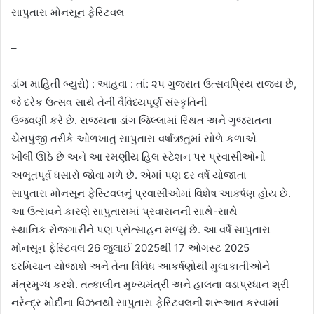
સાપુતારા મોનસૂન ફેસ્ટિવલ
–
ડાંગ માહિતી બ્યુરો) : આહવા : તાં: ૨૫ ગુજરાત ઉત્સવપ્રિય રાજ્ય છે,
જે દરેક ઉત્સવ સાથે તેની વૈવિધ્યપૂર્ણ સંસ્કૃતિની
ઉજવણી કરે છે. રાજ્યના ડાંગ જિલ્લામાં સ્થિત અને ગુજરાતના
ચેરાપુંજી તરીકે ઓળખાતું સાપુતારા વર્ષાઋતુમાં સોળે કળાએ
ખીલી ઊઠે છે અને આ રમણીય હિલ સ્ટેશન પર પ્રવાસીઓનો
અભૂતપૂર્વ ધસારો જોવા મળે છે. એમાં પણ દર વર્ષે યોજાતા
સાપુતારા મોનસૂન ફેસ્ટિવલનું પ્રવાસીઓમાં વિશેષ આકર્ષણ હોય છે.
આ ઉત્સવને કારણે સાપુતારામાં પ્રવાસનની સાથે-સાથે
સ્થાનિક રોજગારીને પણ પ્રોત્સાહન મળ્યું છે. આ વર્ષે સાપુતારા
મોનસૂન ફેસ્ટિવલ 26 જુલાઈ 2025થી 17 ઓગસ્ટ 2025
દરમિયાન યોજાશે અને તેના વિવિધ આકર્ષણોથી મુલાકાતીઓને
મંત્રમુગ્ધ કરશે. તત્કાલીન મુખ્યમંત્રી અને હાલના વડાપ્રધાન શ્રી
નરેન્દ્ર મોદીના વિઝનથી સાપુતારા ફેસ્ટિવલની શરૂઆત કરવામાં