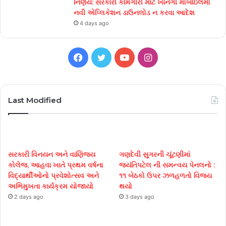
નિર્ણય: સરકારી કામગીરી માટે ખાનગી મોબાઇલમાં
નવી એપ્લિકેશન ડાઉનલોડ ન કરવા આદેશ
4 days ago
Facebook
Twitter
YouTube
Instagram
Last Modified
સરકારી વિનયન અને વાણિજ્ય
ગણદેવી સુગરની ચૂંટણીમાં
કોલેજ, આહવા ખાતે પ્રથમ વર્ષના
જયંતિપટેલ ની સમન્વય પેનલનો :
વિદ્યાર્થીઓનો પ્રવેશોત્સવ અને
૧૧ બેઠકો ઉપર ઝળહળતો વિજય
અભિમુખતા કાર્યક્રમ યોજાયો
થયો
2 days ago
3 days ago