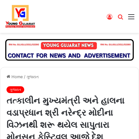
Log
Searc
M
In
for
Home
/
ગુજરાત
ગુજરાત
તત્કાલીન મુખ્યમંત્રી અને હાલના
વડાપ્રધાન શ્રી નરેન્દ્ર મોદીના
વિઝનથી શરૂ થયેલ સાપુતારા
મોનસૂન ફેસ્ટિવલ આજે દેશ