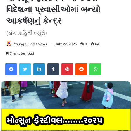
વિદેશના પ્રવાસીઓમાં બન્યો
આકર્ષણનું કેન્દ્ર
(ડાંગ માહિતી બ્યુરો)
Young Gujarat News
July 27, 2025
0
64
3 minutes read
Facebook
Twitter
LinkedIn
Tumblr
Pinterest
Reddit
WhatsApp