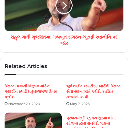
રાહુલ ગાંધી ગુજરાતમાં: મજબુત સંગઠન-ચૂંટણી રણનીતિ પર
જોર
Related Articles
જિલ્લા કક્ષાની વિજ્ઞાન મોડેલ
જુવેનાઈલ જસ્ટીસ્ટ બોર્ડની જિલ્લા
પ્રદર્શન સ્પર્ધા મહારાજગંજ ઉત્તર
સેવા સદન ખાતે કચેરી કાર્યરત
પ્રદેશ
કરવામાં આવી
November 29, 2023
May 7, 2025
પ્રધાનમંત્રી જીવન સુરક્ષા વીમા
યોજના દ્વારા રાનવેરી ગામના