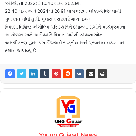
કરીએ, તો 2022માં 10.40 લાખ, 2023માં
22.40 લાખ અને 2024માં 26.91 લાખ જેટલા લોકોએ જિલ્લાની
મુલાકાત લીધી હતી. ગુજરાત સરકારે માળખાગત
વિકાસ, વિશિષ્ટ ભૌગોલિક પરિસ્થિતિને ધ્યાનમાં રાખીને કાર્યક્રમોના
આયોજન અને આદિજાતિ વિકાસ માટેની યોજનાઓના
અમલીકરણ દ્વારા ડાંગ જિલ્લાને રાષ્ટ્રીય સ્તરે પ્રવાસન નકશા પર
સ્થાન અપાવ્યું છે.
Young Gujarat News