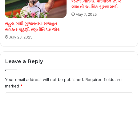
જરૂરીયાતમંદ પરિવારને રૂ. ૨
લાખની આર્થિક સુરક્ષા મળી
May 7, 2025
રાહુલ ગાંધી ગુજરાતમાં: મજબુત
સંગઠન-ચૂંટણી રણનીતિ પર જોર
July 28, 2025
Leave a Reply
Your email address will not be published.
Required fields are
marked
*
C
o
m
m
e