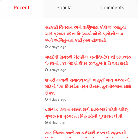
Recent
Popular
Comments
સરકારી વિનયન અને વાણિજ્ય કોલેજ, આહવા
ખાતે પ્રથમ વર્ષના વિદ્યાર્થીઓનો પ્રવેશોત્સવ
અને અભિમુખતા કાર્યક્રમ યોજાયો
2 days ago
ગણદેવી સુગરની ચૂંટણીમાં જયંતિપટેલ ની સમન્વય
પેનલનો : ૧૧ બેઠકો ઉપર ઝળહળતો વિજય થયો
3 days ago
શબરી માતાની સનાતન ભૂમિ વાસુર્ણા ખાતે કન્યાઓ
માટેનો પંચ-દિવસીય વ્રત ઉત્સવ હરખોલ્લાસ સાથે
સંપન્ન
4 days ago
વલસાડ-ડાંગના સાંસદ શ્રી ધવલભાઈ પટેલે દક્ષિણ
ગુજરાતના પૂરગ્રસ્ત વિસ્તારોની મુલાકાત લીધી
4 days ago
ડાંગ જિલ્લા આરોગ્ય કર્મચારી મંડળનો મહત્વનો