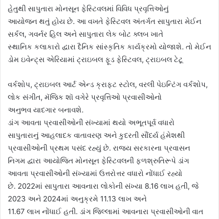
હેતુથી સાપુતારા મોનસૂન ફેસ્ટિવલમાં વિવિધ પ્રવૃત્તિઓનું
આયોજન થતું હોય છે. આ વખતે ફેસ્ટિવલ અંતર્ગત સાપુતારા મેઈન
સર્કલ, ગવર્નર હિલ અને સાપુતારા લેક બોટ ક્લબ ખાતે
સ્થાનિક કલાકારો દ્વારા દૈનિક સાંસ્કૃતિક કાર્યક્રમો યોજાશે. તો મેઈન
ડોમ ઇવેન્ટ્સ એરિયામાં ટ્રાઇબલ ફૂડ ફેસ્ટિવલ, ટ્રાઇબલ ટેટૂ
વર્કશોપ, ટ્રાઇબલ આર્ટ એન્ડ ક્રાફ્ટ સ્ટોલ, વરલી પેઇન્ટિંગ વર્કશોપ,
લોક સંગીત, મૅજિક શૉ વગેરે પ્રવૃત્તિઓ પ્રવાસીઓનો
અનુભવ યાદગાર બનાવશે.
ડાંગ આવતા પ્રવાસીઓની સંખ્યામાં થયો અભૂતપૂર્વ વધારો
સાપુતારાનું આહલાદક વાતાવરણ અને કુદરતી સૌંદર્ય હંમેશથી
પ્રવાસીઓની પ્રથમ પસંદ રહ્યું છે. રાજ્ય સરકારના પ્રવાસન
નિગમ દ્વારા આયોજિત મોનસૂન ફેસ્ટિવલની ફળશ્રુતિરૂપે ડાંગ
આવતા પ્રવાસીઓની સંખ્યામાં ઉત્તરોત્તર વધારો નોંધાઈ રહ્યો
છે. 2022માં સાપુતારા આવનારા લોકોની સંખ્યા 8.16 લાખ હતી, જે
2023 અને 2024માં અનુક્રમે 11.13 લાખ અને
11.67 લાખ નોંધાઈ હતી. ડાંગ જિલ્લામાં આવનારા પ્રવાસીઓની વાત