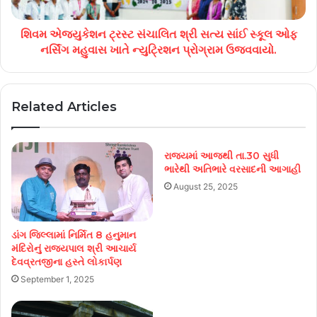
શિવમ એજ્યુકેશન ટ્રસ્ટ સંચાલિત શ્રી સત્ય સાંઈ સ્કૂલ ઓફ
નર્સિંગ મહુવાસ ખાતે ન્યુટ્રિશન પ્રોગ્રામ ઉજવવાયો.
Related Articles
રાજ્યમાં આજથી તા.30 સુધી
ભારેથી અતિભારે વરસાદની આગાહી
August 25, 2025
ડાંગ જિલ્લામાં નિર્મિત 8 હનુમાન
મંદિરોનું રાજ્યપાલ શ્રી આચાર્ય
દેવવ્રતજીના હસ્તે લોકાર્પણ
September 1, 2025