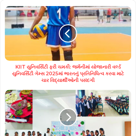
KIIT યુનિવર્સિટી ફરી ચમકી: જર્મનીમાં યોજાનારી વર્લ્ડ
યુનિવર્સિટી ગેમ્સ 2025માં ભારતનું પ્રતિનિધિત્વ કરવા માટે
ચાર વિદ્યાર્થીઓની પસંદગી