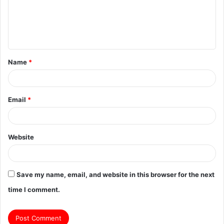
m
e
n
t
Name
*
*
Email
*
Website
Save my name, email, and website in this browser for the next
time I comment.