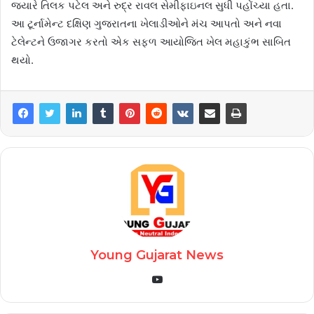
જ્યારે તિલક પટેલ અને રુદ્ર રાવલ સેમીફાઇનલ સુધી પહોંચ્યા હતા.
આ ટૂર્નામેન્ટ દક્ષિણ ગુજરાતના ખેલાડીઓને મંચ આપતો અને નવા
ટેલેન્ટને ઉજાગર કરતો એક સફળ આયોજિત ખેલ મહાકુંભ સાબિત
થયો.
Young Gujarat News
YouTube