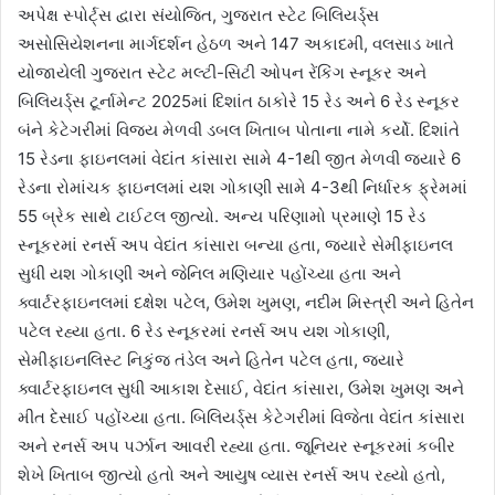
અપેક્ષ સ્પોર્ટ્સ દ્વારા સંયોજિત, ગુજરાત સ્ટેટ બિલિયર્ડ્સ
અસોસિયેશનના માર્ગદર્શન હેઠળ અને 147 અકાદમી, વલસાડ ખાતે
યોજાયેલી ગુજરાત સ્ટેટ મલ્ટી-સિટી ઓપન રેંકિંગ સ્નૂકર અને
બિલિયર્ડ્સ ટૂર્નામેન્ટ 2025માં દિશાંત ઠાકોરે 15 રેડ અને 6 રેડ સ્નૂકર
બંને કેટેગરીમાં વિજય મેળવી ડબલ ખિતાબ પોતાના નામે કર્યો. દિશાંતે
15 રેડના ફાઇનલમાં વેદાંત કાંસારા સામે 4-1થી જીત મેળવી જ્યારે 6
રેડના રોમાંચક ફાઇનલમાં યશ ગોકાણી સામે 4-3થી નિર્ધારક ફ્રેમમાં
55 બ્રેક સાથે ટાઈટલ જીત્યો. અન્ય પરિણામો પ્રમાણે 15 રેડ
સ્નૂકરમાં રનર્સ અપ વેદાંત કાંસારા બન્યા હતા, જ્યારે સેમીફાઇનલ
સુધી યશ ગોકાણી અને જેનિલ મણિયાર પહોંચ્યા હતા અને
ક્વાર્ટરફાઇનલમાં દક્ષેશ પટેલ, ઉમેશ ખુમણ, નદીમ મિસ્ત્રી અને હિતેન
પટેલ રહ્યા હતા. 6 રેડ સ્નૂકરમાં રનર્સ અપ યશ ગોકાણી,
સેમીફાઇનલિસ્ટ નિકુંજ તંડેલ અને હિતેન પટેલ હતા, જ્યારે
ક્વાર્ટરફાઇનલ સુધી આકાશ દેસાઈ, વેદાંત કાંસારા, ઉમેશ ખુમણ અને
મીત દેસાઈ પહોંચ્યા હતા. બિલિયર્ડ્સ કેટેગરીમાં વિજેતા વેદાંત કાંસારા
અને રનર્સ અપ પર્ઝાન આવરી રહ્યા હતા. જૂનિયર સ્નૂકરમાં કબીર
શેખે ખિતાબ જીત્યો હતો અને આયુષ વ્યાસ રનર્સ અપ રહ્યો હતો,