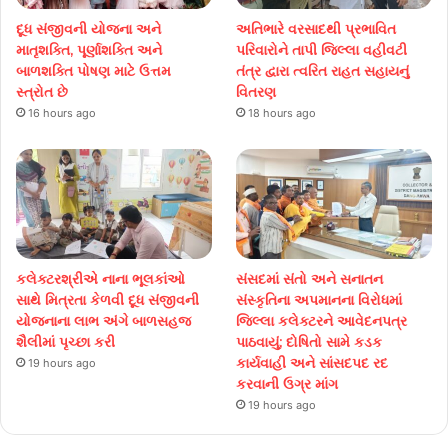
દૂધ સંજીવની યોજના અને
અતિભારે વરસાદથી પ્રભાવિત
માતૃશક્તિ, પૂર્ણાશક્તિ અને
પરિવારોને તાપી જિલ્લા વહીવટી
બાળશક્તિ પોષણ માટે ઉત્તમ
તંત્ર દ્વારા ત્વરિત રાહત સહાયનું
સ્ત્રોત છે
વિતરણ
16 hours ago
18 hours ago
કલેક્ટરશ્રીએ નાના ભૂલકાંઓ
સંસદમાં સંતો અને સનાતન
સાથે મિત્રતા કેળવી દૂધ સંજીવની
સંસ્કૃતિના અપમાનના વિરોધમાં
યોજનાના લાભ અંગે બાળસહજ
જિલ્લા કલેક્ટરને આવેદનપત્ર
શૈલીમાં પૃચ્છા કરી
પાઠવાયું; દોષિતો સામે કડક
કાર્યવાહી અને સાંસદપદ રદ
19 hours ago
કરવાની ઉગ્ર માંગ
19 hours ago