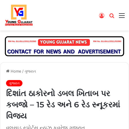
Log
Searc
M
In
for
Home
/
ગુજરાત
ગુજરાત
દિશાંત ઠાકોરનો ડબલ ખિતાબ પર
કબજો – 15 રેડ અને 6 રેડ સ્નૂકરમાં
વિજય
વલસાડ સ્પોર્ટ્સ ન્યુઝ કવરેજ.ગુજરાત