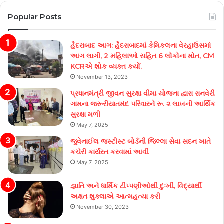
Popular Posts
હૈદરાબાદ આગ: હૈદરાબાદમાં કેમિકલના વેરહાઉસમાં
આગ લાગી, 2 મહિલાઓ સહિત 6 લોકોના મોત, CM
KCRએ શોક વ્યક્ત કર્યો.
November 13, 2023
પ્રધાનમંત્રી જીવન સુરક્ષા વીમા યોજના દ્વારા રાનવેરી
ગામના જરૂરીયાતમંદ પરિવારને રૂ. ૨ લાખની આર્થિક
સુરક્ષા મળી
May 7, 2025
જુવેનાઈલ જસ્ટીસ્ટ બોર્ડની જિલ્લા સેવા સદન ખાતે
કચેરી કાર્યરત કરવામાં આવી
May 7, 2025
જ્ઞાતિ અને ધાર્મિક ટીપ્પણીઓથી દુઃખી, વિદ્યાર્થી
અક્ષત શુક્લાએ આત્મહત્યા કરી
November 30, 2023