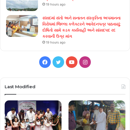
19 hours ago
સંસદમાં સંતો અને સનાતન સંસ્કૃતિના અપમાનના
વિરોધમાં જિલ્લા કલેક્ટરને આવેદનપત્ર પાઠવાયું;
દોષિતો સામે કડક કાર્યવાહી અને સાંસદપદ રદ
કરવાની ઉગ્ર માંગ
19 hours ago
Facebook
Twitter
YouTube
Instagram
Last Modified