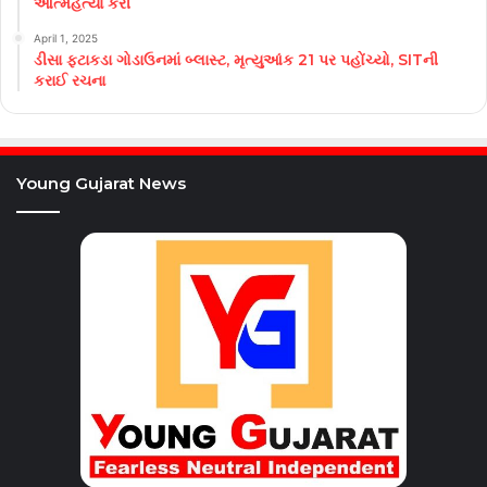
આત્મહત્યા કરી
April 1, 2025
ડીસા ફટાકડા ગોડાઉનમાં બ્લાસ્ટ, મૃત્યુઆંક 21 પર પહોંચ્યો, SITની
કરાઈ રચના
Young Gujarat News