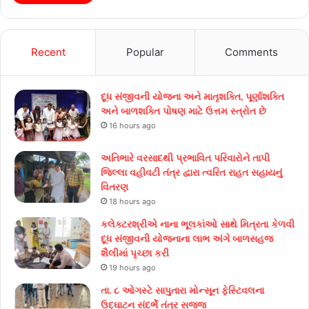
Recent
Popular
Comments
દૂધ સંજીવની યોજના અને માતૃશક્તિ, પૂર્ણાશક્તિ
અને બાળશક્તિ પોષણ માટે ઉત્તમ સ્ત્રોત છે
16 hours ago
અતિભારે વરસાદથી પ્રભાવિત પરિવારોને તાપી
જિલ્લા વહીવટી તંત્ર દ્વારા ત્વરિત રાહત સહાયનું
વિતરણ
18 hours ago
કલેક્ટરશ્રીએ નાના ભૂલકાંઓ સાથે મિત્રતા કેળવી
દૂધ સંજીવની યોજનાના લાભ અંગે બાળસહજ
શૈલીમાં પૃચ્છા કરી
19 hours ago
તા. ૮ ઓગસ્ટે સાપુતારા મોન્સૂન ફેસ્ટિવલના
ઉદ્ઘાટન સંદર્ભે તંત્ર સજ્જ