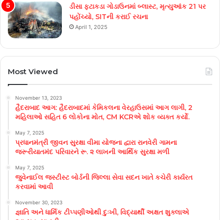
ડીસા ફટાકડા ગોડાઉનમાં બ્લાસ્ટ, મૃત્યુઆંક 21 પર
પહોંચ્યો, SITની કરાઈ રચના
April 1, 2025
Most Viewed
November 13, 2023
હૈદરાબાદ આગ: હૈદરાબાદમાં કેમિકલના વેરહાઉસમાં આગ લાગી, 2
મહિલાઓ સહિત 6 લોકોના મોત, CM KCRએ શોક વ્યક્ત કર્યો.
May 7, 2025
પ્રધાનમંત્રી જીવન સુરક્ષા વીમા યોજના દ્વારા રાનવેરી ગામના
જરૂરીયાતમંદ પરિવારને રૂ. ૨ લાખની આર્થિક સુરક્ષા મળી
May 7, 2025
જુવેનાઈલ જસ્ટીસ્ટ બોર્ડની જિલ્લા સેવા સદન ખાતે કચેરી કાર્યરત
કરવામાં આવી
November 30, 2023
જ્ઞાતિ અને ધાર્મિક ટીપ્પણીઓથી દુઃખી, વિદ્યાર્થી અક્ષત શુક્લાએ