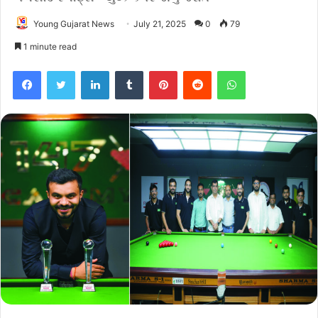
Young Gujarat News
July 21, 2025
0
79
1 minute read
Facebook
Twitter
LinkedIn
Tumblr
Pinterest
Reddit
WhatsApp