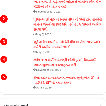
આગ લાગી, 2 મહિલાઓ સહિત 6 લોકોના મોત, CM
KCRએ શોક વ્યક્ત કર્યો.
November 13, 2023
પ્રધાનમંત્રી જીવન સુરક્ષા વીમા યોજના દ્વારા રાનવેરી
ગામના જરૂરીયાતમંદ પરિવારને રૂ. ૨ લાખની આર્થિક
સુરક્ષા મળી
May 7, 2025
જુવેનાઈલ જસ્ટીસ્ટ બોર્ડની જિલ્લા સેવા સદન ખાતે
કચેરી કાર્યરત કરવામાં આવી
May 7, 2025
જ્ઞાતિ અને ધાર્મિક ટીપ્પણીઓથી દુઃખી, વિદ્યાર્થી
અક્ષત શુક્લાએ આત્મહત્યા કરી
November 30, 2023
ડીસા ફટાકડા ગોડાઉનમાં બ્લાસ્ટ, મૃત્યુઆંક 21 પર
પહોંચ્યો, SITની કરાઈ રચના
April 1, 2025
Most Viewed