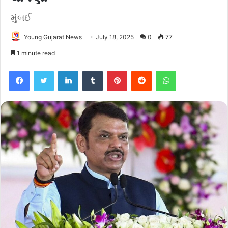
મુંબઈ
Young Gujarat News
July 18, 2025
0
77
1 minute read
Facebook
Twitter
LinkedIn
Tumblr
Pinterest
Reddit
WhatsApp