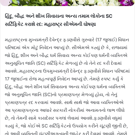
હિંદુ,
બૌદ્ધ અને શીખ સિવાયના અન્ય તમામ લોકોના SC
સર્ટિફિકેટ કરાશે રદ: મહારાષ્ટ્ર સીએમની ઘોષણા
મહારાષ્ટ્રના મુખ્યમંત્રી દેવેન્દ્ર ફડણવીસે ગુરુવારે (17 જુલાઈ) વિધાન
પરિષદમાં એક મોટું નિવેદન આપ્યું છે. સીએમએ કહ્યું છે કે, રાજ્યમાં
જો હિંદુ, શીખ અને બૌદ્ધ ધર્મ સિવાય અન્ય કોઈપણ ધર્મની વ્યક્તિએ
અનુસૂચિત જાતિ (SC) સર્ટિફિકેટ મેળવ્યું છે તો તેને રદ કરી દેવામાં
આવશે..મહારાષ્ટ્રના ઉપમુખ્યમંત્રી દેવેન્દ્ર ફડણવીસે વિધાન પરિષદમાં
17 જુલાઈના રોજ મહત્વપૂર્ણ નિવેદન આપ્યું છે. તેમણે સ્પષ્ટ કર્યું કે
હિંદુ, બૌદ્ધ અને શીખ ધર્મ સિવાયના અન્ય કોઈપણ ધર્મના વ્યક્તિએ
જો અનુસૂચિત જાતિ (SC)નો પ્રમાણપત્ર મેળવ્યું હોય, તો તેનું
પ્રમાણપત્ર રદ કરવામાં આવશે. સાથે સાથે જો આવા વ્યક્તિઓએ
આ પ્રમાણપત્રના આધારે સરકારી નોકરીમાં અનામતનો લાભ લીધો
છે, તો તેમની સામે કાયદેસર પગલાં લેવામાં આવશે.ફડણવીસે વધુમાં
કહ્યું કે, જો કોઈએ SC સર્ટિફિકેટનો ઉપયોગ કરીને ચૂંટણી જીતી છે,
તો આવી વ્યક્તિની ચૂંટણીઅગત્યની જાહેર કરી દેવામાં આવશે. તેમણે