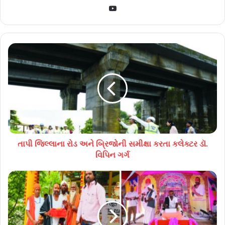
YouTube
તાપી જિલ્લાના રોડ અને બ્રિજોની સમીક્ષા કરતા કલેક્ટર ડૉ.
વિપિન ગર્ગ