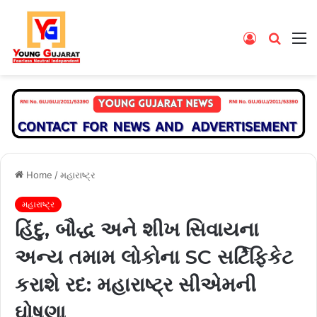
Log
Searc
M
In
for
Home
/
મહારાષ્ટ્ર
મહારાષ્ટ્ર
હિંદુ, બૌદ્ધ અને શીખ સિવાયના
અન્ય તમામ લોકોના SC સર્ટિફિકેટ
કરાશે રદ: મહારાષ્ટ્ર સીએમની
ઘોષણા