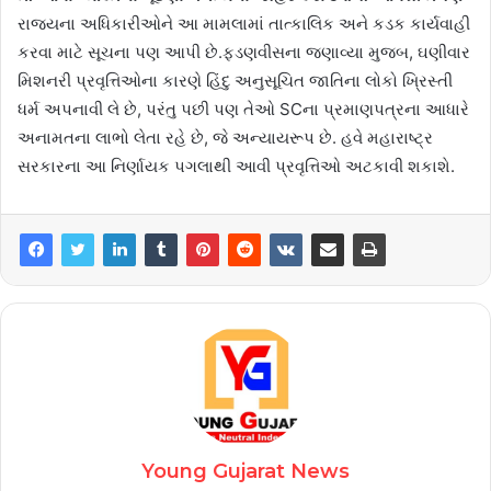
રાજ્યના અધિકારીઓને આ મામલામાં તાત્કાલિક અને કડક કાર્યવાહી
કરવા માટે સૂચના પણ આપી છે.ફડણવીસના જણાવ્યા મુજબ, ઘણીવાર
મિશનરી પ્રવૃત્તિઓના કારણે હિંદુ અનુસૂચિત જાતિના લોકો ખ્રિસ્તી
ધર્મ અપનાવી લે છે, પરંતુ પછી પણ તેઓ SCના પ્રમાણપત્રના આધારે
અનામતના લાભો લેતા રહે છે, જે અન્યાયરૂપ છે. હવે મહારાષ્ટ્ર
સરકારના આ નિર્ણાયક પગલાથી આવી પ્રવૃત્તિઓ અટકાવી શકાશે.
Young Gujarat News