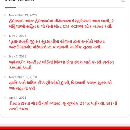
November 13, 2023
હૈદરાબાદ આગ: હૈદરાબાદમાં કેમિકલના વેરહાઉસમાં આગ લાગી, 2
મહિલાઓ સહિત 6 લોકોના મોત, CM KCRએ શોક વ્યક્ત કર્યો.
May 7, 2025
પ્રધાનમંત્રી જીવન સુરક્ષા વીમા યોજના દ્વારા રાનવેરી ગામના
જરૂરીયાતમંદ પરિવારને રૂ. ૨ લાખની આર્થિક સુરક્ષા મળી
May 7, 2025
જુવેનાઈલ જસ્ટીસ્ટ બોર્ડની જિલ્લા સેવા સદન ખાતે કચેરી કાર્યરત
કરવામાં આવી
November 30, 2023
જ્ઞાતિ અને ધાર્મિક ટીપ્પણીઓથી દુઃખી, વિદ્યાર્થી અક્ષત શુક્લાએ
આત્મહત્યા કરી
April 1, 2025
ડીસા ફટાકડા ગોડાઉનમાં બ્લાસ્ટ, મૃત્યુઆંક 21 પર પહોંચ્યો, SITની
કરાઈ રચના