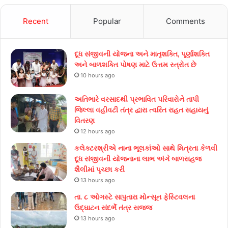
Recent
Popular
Comments
દૂધ સંજીવની યોજના અને માતૃશક્તિ, પૂર્ણાશક્તિ
અને બાળશક્તિ પોષણ માટે ઉત્તમ સ્ત્રોત છે
10 hours ago
અતિભારે વરસાદથી પ્રભાવિત પરિવારોને તાપી
જિલ્લા વહીવટી તંત્ર દ્વારા ત્વરિત રાહત સહાયનું
વિતરણ
12 hours ago
કલેક્ટરશ્રીએ નાના ભૂલકાંઓ સાથે મિત્રતા કેળવી
દૂધ સંજીવની યોજનાના લાભ અંગે બાળસહજ
શૈલીમાં પૃચ્છા કરી
13 hours ago
તા. ૮ ઓગસ્ટે સાપુતારા મોન્સૂન ફેસ્ટિવલના
ઉદ્ઘાટન સંદર્ભે તંત્ર સજ્જ
13 hours ago