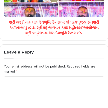
શ્રી બદ્રીનાથ ધામ દેવભૂમિ ઉત્તરાખંડમાં ‌પરમપૂજ્ય સંતશ્રી
અજયબાપુ દ્ધારા શ્રીમદ્ ભાગવત કથા મહોત્સવ'આયોજન
શ્રી બદ્રીનાથ ધામ દેવભૂમિ ઉત્તરાખંડ ‌
Leave a Reply
Your email address will not be published.
Required fields are
marked
*
C
o
m
m