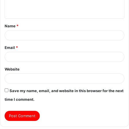
e
n
t
Name
*
*
Email
*
Website
Save my name, email, and website in this browser for the next
time I comment.