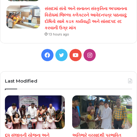
સંસદમાં સંતો અને સનાતન સંસ્કૃતિના અપમાનના
વિરોધમાં જિલ્લા કલેક્ટરને આવેદનપત્ર પાઠવાયું;
દોષિતો સામે કડક કાર્યવાહી અને સાંસદપદ રદ
કરવાની ઉગ્ર માંગ
13 hours ago
Facebook
Twitter
YouTube
Instagram
Last Modified
દૂધ સંજીવની યોજના અને
અતિભારે વરસાદથી પ્રભાવિત