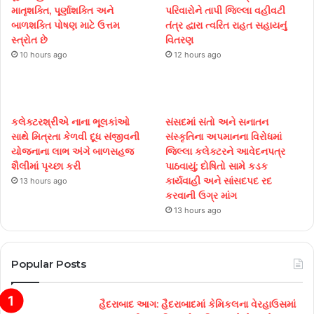
માતૃશક્તિ, પૂર્ણાશક્તિ અને
પરિવારોને તાપી જિલ્લા વહીવટી
બાળશક્તિ પોષણ માટે ઉત્તમ
તંત્ર દ્વારા ત્વરિત રાહત સહાયનું
સ્ત્રોત છે
વિતરણ
10 hours ago
12 hours ago
કલેક્ટરશ્રીએ નાના ભૂલકાંઓ
સંસદમાં સંતો અને સનાતન
સાથે મિત્રતા કેળવી દૂધ સંજીવની
સંસ્કૃતિના અપમાનના વિરોધમાં
યોજનાના લાભ અંગે બાળસહજ
જિલ્લા કલેક્ટરને આવેદનપત્ર
શૈલીમાં પૃચ્છા કરી
પાઠવાયું; દોષિતો સામે કડક
કાર્યવાહી અને સાંસદપદ રદ
13 hours ago
કરવાની ઉગ્ર માંગ
13 hours ago
Popular Posts
હૈદરાબાદ આગ: હૈદરાબાદમાં કેમિકલના વેરહાઉસમાં