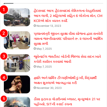
હૈદરાબાદ આગ: હૈદરાબાદમાં કેમિકલના વેરહાઉસમાં
આગ લાગી, 2 મહિલાઓ સહિત 6 લોકોના મોત, CM
KCRએ શોક વ્યક્ત કર્યો.
November 13, 2023
પ્રધાનમંત્રી જીવન સુરક્ષા વીમા યોજના દ્વારા રાનવેરી
ગામના જરૂરીયાતમંદ પરિવારને રૂ. ૨ લાખની આર્થિક
સુરક્ષા મળી
May 7, 2025
જુવેનાઈલ જસ્ટીસ્ટ બોર્ડની જિલ્લા સેવા સદન ખાતે
કચેરી કાર્યરત કરવામાં આવી
May 7, 2025
જ્ઞાતિ અને ધાર્મિક ટીપ્પણીઓથી દુઃખી, વિદ્યાર્થી
અક્ષત શુક્લાએ આત્મહત્યા કરી
November 30, 2023
ડીસા ફટાકડા ગોડાઉનમાં બ્લાસ્ટ, મૃત્યુઆંક 21 પર
પહોંચ્યો, SITની કરાઈ રચના