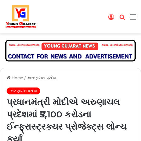
Log
Searc
M
In
for
Home
/
અરુણાચલ પ્રદેશ
અરુણાચલ પ્રદેશ
પ્રધાનમંત્રી મોદીએ અરુણાચલ
પ્રદેશમાં ₹5,100 કરોડના
ઈન્ફ્રાસ્ટ્રક્ચર પ્રોજેક્ટ્સ લોન્ચ
કર્યા