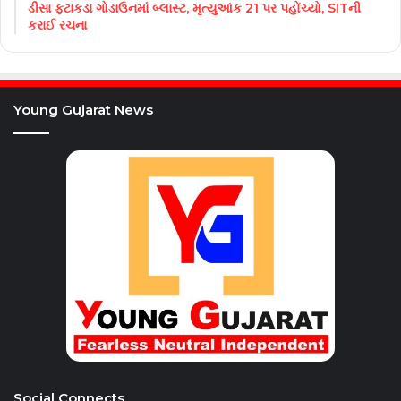
ડીસા ફટાકડા ગોડાઉનમાં બ્લાસ્ટ, મૃત્યુઆંક 21 પર પહોંચ્યો, SITની
કરાઈ રચના
Young Gujarat News
Social Connects