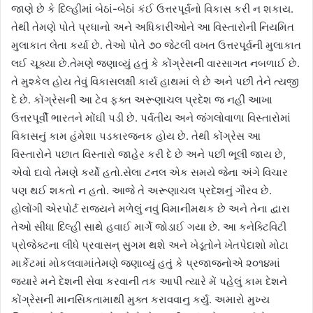
જાણે છે કે દિલ્હીમાં બેઠાં-બેઠાં કંઈ ઉત્તરપૂર્વનો વિકાસ કરી ન શકાય.
તેથી તેમણે પોતે પ્રધાનો અને અધિકારીઓને આ વિસ્તારોની નિયમિત
મુલાકાત લેતા કર્યા છે. તેઓ પોતે ૭૦ જેટલી વખત ઉત્તરપૂર્વની મુલાકાત
લઈ ચૂક્યા છે.તેમણે જણાવ્યું હતું કે કોંગ્રેસની વારસાગત નબળાઈ છે.
તે મુશ્કેલ હોય તેવું વિકાસલક્ષી કાર્ય હાથમાં લે છે અને પછી તેને ત્યજી
દે છે. કોંગ્રેસની આ ટેવ ફક્ત અરૂણાચલ પ્રદેશ જ નહીં આખા
ઉત્તરપૂર્વી ભારતને મોંઘી પડી છે. પર્વતીય અને જંગલોવાળા વિસ્તારોમાં
વિકાસનું કામ હંમેશા પડકારજનક હોય છે. તેથી કોંગ્રેસ આ
વિસ્તારોને પછાત વિસ્તારો જાહેર કરી દે છે અને પછી ભૂલી જાય છે,
એવો દાવો તેમણે કર્યો હતો.સેલા ટનલ એક સમયે જેના અંગે વિચાર
પણ થઈ શકતો ન હતો. આજે તે અરૂણાચલ પ્રદેશનું ગૌરવ છે.
હોલોંગી એરપોર્ટ રાજ્યને મળેલું નવું વિમાનીમથક છે અને તેના દ્વારા
તેઓ સીધા દિલ્હી સાથે હવાઈ માર્ગે જોડાઈ ગયા છે. આ કનેક્ટિવિટી
પ્રોજેક્ટના લીધે પ્રવાસન્ સુગમ થશે અને ખેડૂતોને ખેતપેદાશો મોટા
માર્કેટમાં મોકલવામાંતેમણે જણાવ્યું હતું કે પ્રજાજનોએ ૨૦૧૪માં
જ્યારે મને દેશની સેવા કરવાની તક આપી ત્યારે મેં પહેલું કામ દેશને
કોંગ્રેસની માનસિકતામાથી મુક્ત કરાવવાનુ કર્યુ. અમારો મુખ્ય