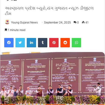
અરુણાચલ પ્રદેશ બ્યુરો,યંગ ગુજરાત ન્યૂઝ ડીજીટલ
ટીમ
Young Gujarat News
September 24, 2025
0
41
1 minute read
Facebook
Twitter
LinkedIn
Tumblr
Pinterest
Reddit
WhatsApp