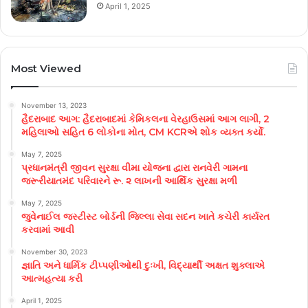
April 1, 2025
Most Viewed
November 13, 2023
હૈદરાબાદ આગ: હૈદરાબાદમાં કેમિકલના વેરહાઉસમાં આગ લાગી, 2
મહિલાઓ સહિત 6 લોકોના મોત, CM KCRએ શોક વ્યક્ત કર્યો.
May 7, 2025
પ્રધાનમંત્રી જીવન સુરક્ષા વીમા યોજના દ્વારા રાનવેરી ગામના
જરૂરીયાતમંદ પરિવારને રૂ. ૨ લાખની આર્થિક સુરક્ષા મળી
May 7, 2025
જુવેનાઈલ જસ્ટીસ્ટ બોર્ડની જિલ્લા સેવા સદન ખાતે કચેરી કાર્યરત
કરવામાં આવી
November 30, 2023
જ્ઞાતિ અને ધાર્મિક ટીપ્પણીઓથી દુઃખી, વિદ્યાર્થી અક્ષત શુક્લાએ
આત્મહત્યા કરી
April 1, 2025