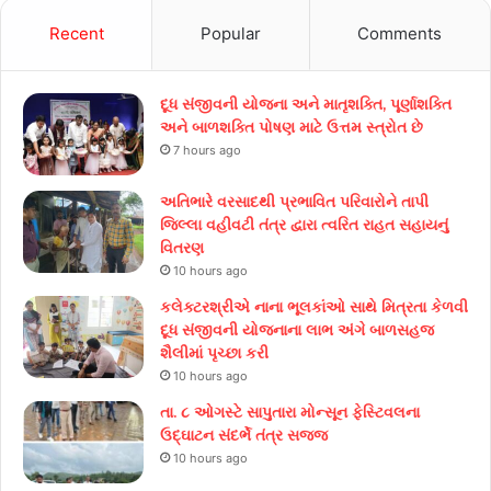
Recent
Popular
Comments
દૂધ સંજીવની યોજના અને માતૃશક્તિ, પૂર્ણાશક્તિ
અને બાળશક્તિ પોષણ માટે ઉત્તમ સ્ત્રોત છે
7 hours ago
અતિભારે વરસાદથી પ્રભાવિત પરિવારોને તાપી
જિલ્લા વહીવટી તંત્ર દ્વારા ત્વરિત રાહત સહાયનું
વિતરણ
10 hours ago
કલેક્ટરશ્રીએ નાના ભૂલકાંઓ સાથે મિત્રતા કેળવી
દૂધ સંજીવની યોજનાના લાભ અંગે બાળસહજ
શૈલીમાં પૃચ્છા કરી
10 hours ago
તા. ૮ ઓગસ્ટે સાપુતારા મોન્સૂન ફેસ્ટિવલના
ઉદ્ઘાટન સંદર્ભે તંત્ર સજ્જ
10 hours ago