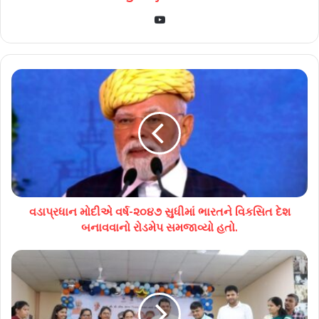
YouTube
વડાપ્રધાન મોદીએ વર્ષ-૨૦૪૭ સુધીમાં ભારતને વિકસિત દેશ
બનાવવાનો રોડમેપ સમજાવ્યો હતો.