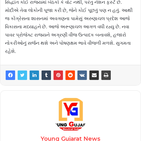
સિદ્ધાંત કોઈ રાજ્યમાં બેઠકો કે વોટ નથી, પરંતુ નેશન ફર્સ્ટ છે.
મોદીએ તેવા લોકોની પૂજા કરી છે, જેને કોઈ પૂછતું પણ ન હતું. આથી
જ કોંગ્રેસના શાસનમાં અવગણના પામેસું અરુણાચલ પ્રદેશ આજે
વિકાસના મધ્યાહને છે. આજે અરૂણાચલ આગળ વધી રહ્યુ છે. નવા
પાવર પ્રોજેક્ટ રાજ્યને અગ્રણી વીજ ઉત્પાદક બનાવશે, હજારો
નોકરીઓનું સર્જન થશે અને પોષણક્ષમ ભાવે વીજળી મળશે. સુગમતા
રહેશે.
Young Gujarat News