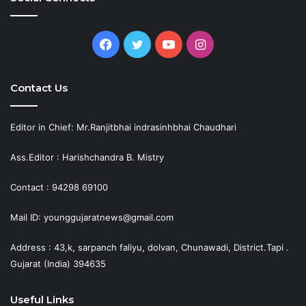
Facebook
Twitter
YouTube
Instagram
Contact Us
Editor in Chief: Mr.Ranjitbhai indrasinhbhai Chaudhari
Ass.Editor : Harishchandra B. Mistry
Contact : 94298 69100
Mail ID: younggujaratnews@gmail.com
Address : 43,k, sarpanch faliyu, dolvan, Chunawadi, District.Tapi .
Gujarat (India) 394635
Useful Links