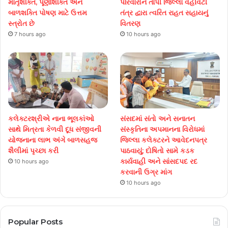
માતૃશક્તિ, પૂર્ણાશક્તિ અને
પરિવારોને તાપી જિલ્લા વહીવટી
બાળશક્તિ પોષણ માટે ઉત્તમ
તંત્ર દ્વારા ત્વરિત રાહત સહાયનું
સ્ત્રોત છે
વિતરણ
7 hours ago
10 hours ago
કલેક્ટરશ્રીએ નાના ભૂલકાંઓ
સંસદમાં સંતો અને સનાતન
સાથે મિત્રતા કેળવી દૂધ સંજીવની
સંસ્કૃતિના અપમાનના વિરોધમાં
યોજનાના લાભ અંગે બાળસહજ
જિલ્લા કલેક્ટરને આવેદનપત્ર
શૈલીમાં પૃચ્છા કરી
પાઠવાયું; દોષિતો સામે કડક
કાર્યવાહી અને સાંસદપદ રદ
10 hours ago
કરવાની ઉગ્ર માંગ
10 hours ago
Popular Posts