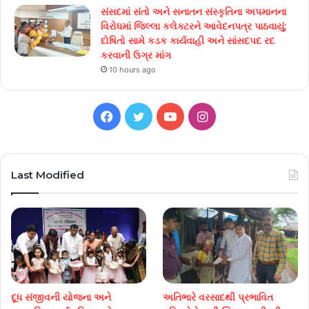
સંસદમાં સંતો અને સનાતન સંસ્કૃતિના અપમાનના
વિરોધમાં જિલ્લા કલેક્ટરને આવેદનપત્ર પાઠવાયું;
દોષિતો સામે કડક કાર્યવાહી અને સાંસદપદ રદ
કરવાની ઉગ્ર માંગ
10 hours ago
Facebook
Twitter
YouTube
Instagram
Last Modified
દૂધ સંજીવની યોજના અને
અતિભારે વરસાદથી પ્રભાવિત