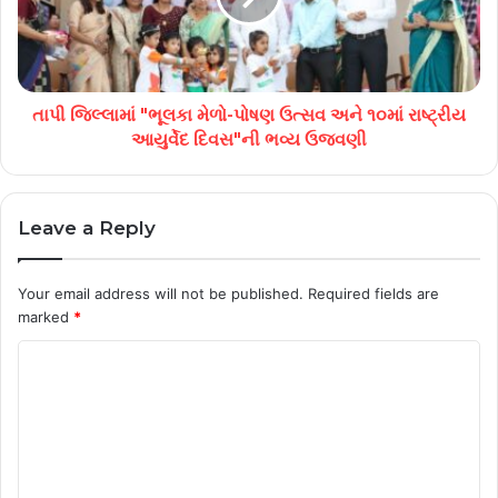
તાપી જિલ્લામાં "ભૂલકા મેળો-પોષણ ઉત્સવ અને ૧૦માં રાષ્ટ્રીય
આયુર્વેદ દિવસ"ની ભવ્ય ઉજવણી
Leave a Reply
Your email address will not be published.
Required fields are
marked
*
C
o
m
m
e