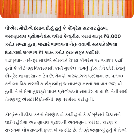
પીએમ મોદીએ ધ્યાન દોર્યું હતું કે કોંગ્રેસ સરકાર હેઠળ,
અરુણાચલ પ્રદેશને દસ વર્ષમાં કેન્દ્રીય કરમાં માત્ર ₹6,000
કરોડ મળ્યા હતા, જ્યારે ભાજપના નેતૃત્વવાળી સરકારે છેલ્લા
દાયકામાં લગભગ ₹1 લાખ કરોડ ટ્રાન્સફર કર્યા છે.
વડાપ્રધાન નરેન્દ્ર મોદીએ સોમવારે વિપક્ષ કોંગ્રેસ પર આક્ષેપ કર્યો
હતો કે કોઈપણ વિકાસલક્ષી કાર્ય મુશ્કેલ લાગતું હોય તેને છોડી દેવાનું
કોંગ્રેસના વારસાગત ટેવ છે. તેમણે અરુણાચલ પ્રદેશમાં રૂ. ૫,૧૦૦
કરોડના વિકાસલક્ષી કાર્યક્રમોનું અનાવરણ કરતાં આ વાત જણાવી
હતી. તે બે મેગા હાઇડ્રો પાવર પ્રોજેક્ટનો સમાવેશ થાય છે. તેની સાથે
તેમણે જીએસટી રિફોર્મ્સની પણ પ્રશંસા કરી હતી.
કોંગ્રેસની ટીકા કરતાં તેમણે દાવો કર્યો હતો કે કોંગ્રેસને વિકાસને
લઈને હંમેશા અરૂણાચલ પ્રદેશની અવગણના કરી છે, કારણ કે
રાજ્યમાં લોકસભાની ફક્ત બે જ સીટ છે. તેમણે જણાવ્યું હતું કે તેઓ