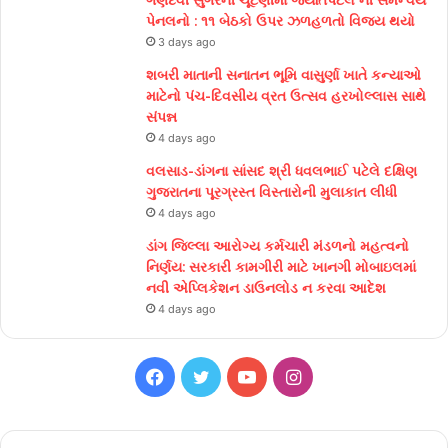
ગણદેવી સુગરની ચૂંટણીમાં જયંતિપટેલ ની સમન્વય
પેનલનો : ૧૧ બેઠકો ઉપર ઝળહળતો વિજય થયો
3 days ago
શબરી માતાની સનાતન ભૂમિ વાસુર્ણા ખાતે કન્યાઓ
માટેનો પંચ-દિવસીય વ્રત ઉત્સવ હરખોલ્લાસ સાથે
સંપન્ન
4 days ago
વલસાડ-ડાંગના સાંસદ શ્રી ધવલભાઈ પટેલે દક્ષિણ
ગુજરાતના પૂરગ્રસ્ત વિસ્તારોની મુલાકાત લીધી
4 days ago
ડાંગ જિલ્લા આરોગ્ય કર્મચારી મંડળનો મહત્વનો
નિર્ણય: સરકારી કામગીરી માટે ખાનગી મોબાઇલમાં
નવી એપ્લિકેશન ડાઉનલોડ ન કરવા આદેશ
4 days ago
Facebook
Twitter
YouTube
Instagram