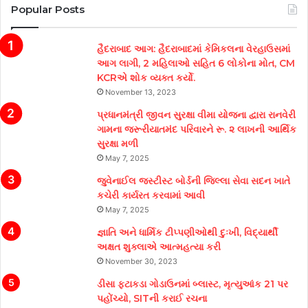
Popular Posts
હૈદરાબાદ આગ: હૈદરાબાદમાં કેમિકલના વેરહાઉસમાં
આગ લાગી, 2 મહિલાઓ સહિત 6 લોકોના મોત, CM
KCRએ શોક વ્યક્ત કર્યો.
November 13, 2023
પ્રધાનમંત્રી જીવન સુરક્ષા વીમા યોજના દ્વારા રાનવેરી
ગામના જરૂરીયાતમંદ પરિવારને રૂ. ૨ લાખની આર્થિક
સુરક્ષા મળી
May 7, 2025
જુવેનાઈલ જસ્ટીસ્ટ બોર્ડની જિલ્લા સેવા સદન ખાતે
કચેરી કાર્યરત કરવામાં આવી
May 7, 2025
જ્ઞાતિ અને ધાર્મિક ટીપ્પણીઓથી દુઃખી, વિદ્યાર્થી
અક્ષત શુક્લાએ આત્મહત્યા કરી
November 30, 2023
ડીસા ફટાકડા ગોડાઉનમાં બ્લાસ્ટ, મૃત્યુઆંક 21 પર
પહોંચ્યો, SITની કરાઈ રચના