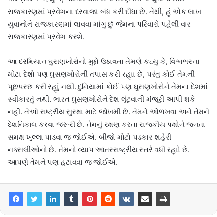
રાજકારણમાં પ્રવેશના દરવાજા બંધ કરી દીધા છે. તેથી, હું એક લાખ
યુવાનોને રાજકારણમાં લાવવા માંગુ છું જેમના પરિવારો પહેલી વાર
રાજકારણમાં પ્રવેશ કરશે.
આ દરમિયાન ઘુસણખોરોનો મુદ્દો ઉઠાવતા તેમણે કહ્યુ કે, વિશ્વભરના
મોટા દેશો પણ ઘુસણખોરોની તપાસ કરી રહૃાા છે, પરંતુ કોઈ તેમની
પૂછપરછ કરી રહૃાું નથી. દુનિયામાં કોઈ પણ ઘુસણખોરોને તેમના દેશમાં
સ્વીકારતું નથી. ભારત ઘુસણખોરોને દેશ લૂંટવાની મંજૂરી આપી શકે
નહીં. તેઓ રાષ્ટ્રીય સુરક્ષા માટે જોખમી છે. તેમને ઓળખવા અને તેમને
દેશનિકાલ કરવા જરૂરી છે. તેમનું રક્ષણ કરતા રાજકીય પક્ષોને જનતા
સમક્ષ ખુલ્લા પાડવા જ જોઈએ. બીજો મોટો પડકાર શહેરી
નક્સલીઓનો છે. તેમનો વ્યાપ આંતરરાષ્ટ્રીય સ્તરે વધી રહૃાો છે.
આપણે તેમને પણ હટાવવા જ જોઈએ.