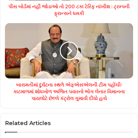
પીસ બોર્ડમાં નહીં જોડાઓ તો 200 ટકા ટેરિફ નાંખીશ : ટ્રમ્પની
ફ્રાન્સને ધમકી
બારામતીમાં દુર્ઘટના સ્થળે એફએસએલની ટીમ પહોંચીઃ
કાટમાળમાં શોધખોળ અજિત પવારનો ભોગ લેનાર વિમાનના
પાયલોટે છેલ્લે કંટ્રોલ ગુમાવી દીધો હતો
Related Articles