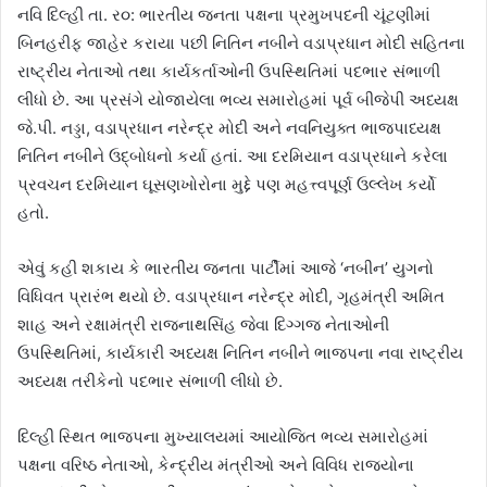
નવિ દિલ્હી તા. ર૦: ભારતીય જનતા પક્ષના પ્રમુખપદની ચૂંટણીમાં
બિનહરીફ જાહેર કરાયા પછી નિતિન નબીને વડાપ્રધાન મોદી સહિતના
રાષ્ટ્રીય નેતાઓ તથા કાર્યકર્તાઓની ઉપસ્થિતિમાં પદભાર સંભાળી
લીધો છે. આ પ્રસંગે યોજાયેલા ભવ્ય સમારોહમાં પૂર્વ બીજેપી અધ્યક્ષ
જે.પી. નડ્ડા, વડાપ્રધાન નરેન્દ્ર મોદી અને નવનિયુક્ત ભાજપાધ્યક્ષ
નિતિન નબીને ઉદ્બોધનો કર્યા હતાં. આ દરમિયાન વડાપ્રધાને કરેલા
પ્રવચન દરમિયાન ઘૂસણખોરોના મુદ્દે પણ મહત્ત્વપૂર્ણ ઉલ્લેખ કર્યો
હતો.
એવું કહી શકાય કે ભારતીય જનતા પાર્ટીમાં આજે ‘નબીન’ યુગનો
વિધિવત પ્રારંભ થયો છે. વડાપ્રધાન નરેન્દ્ર મોદી, ગૃહમંત્રી અમિત
શાહ અને રક્ષામંત્રી રાજનાથસિંહ જેવા દિગ્ગજ નેતાઓની
ઉપસ્થિતિમાં, કાર્યકારી અધ્યક્ષ નિતિન નબીને ભાજપના નવા રાષ્ટ્રીય
અધ્યક્ષ તરીકેનો પદભાર સંભાળી લીધો છે.
દિલ્હી સ્થિત ભાજપના મુખ્યાલયમાં આયોજિત ભવ્ય સમારોહમાં
પક્ષના વરિષ્ઠ નેતાઓ, કેન્દ્રીય મંત્રીઓ અને વિવિધ રાજયોના