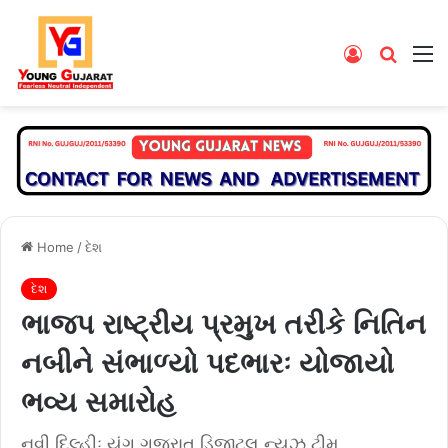
Log
Searc
M
In
for
Home
/
દેશ
દેશ
ભાજપ રાષ્ટ્રીય પ્રમુખ તરીકે નિતિન
નબીને સંભાળ્યો પદભારઃ યોજાયો
ભવ્ય સમારોહ
નવી દિલ્હીઃ યંગ ગુજરાત ડિજીટલ ન્યૂઝ ટીમ