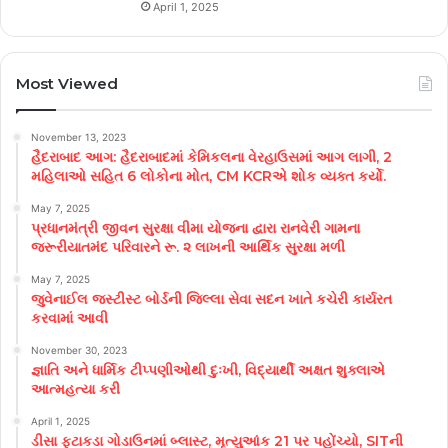
April 1, 2025
Most Viewed
November 13, 2023
હૈદરાબાદ આગ: હૈદરાબાદમાં કેમિકલના વેરહાઉસમાં આગ લાગી, 2
મહિલાઓ સહિત 6 લોકોના મોત, CM KCRએ શોક વ્યક્ત કર્યો.
May 7, 2025
પ્રધાનમંત્રી જીવન સુરક્ષા વીમા યોજના દ્વારા રાનવેરી ગામના
જરૂરીયાતમંદ પરિવારને રૂ. ૨ લાખની આર્થિક સુરક્ષા મળી
May 7, 2025
જુવેનાઈલ જસ્ટીસ્ટ બોર્ડની જિલ્લા સેવા સદન ખાતે કચેરી કાર્યરત
કરવામાં આવી
November 30, 2023
જ્ઞાતિ અને ધાર્મિક ટીપ્પણીઓથી દુઃખી, વિદ્યાર્થી અક્ષત શુક્લાએ
આત્મહત્યા કરી
April 1, 2025
ડીસા ફટાકડા ગોડાઉનમાં બ્લાસ્ટ, મૃત્યુઆંક 21 પર પહોંચ્યો, SITની