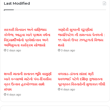
Last Modified
સરકારી વિનયન અને વાણિજ્ય
ગણદેવી સુગરની ચૂંટણીમાં
કોલેજ, આહવા ખાતે પ્રથમ વર્ષના
જયંતિપટેલ ની સમન્વય પેનલનો :
વિદ્યાર્થીઓનો પ્રવેશોત્સવ અને
૧૧ બેઠકો ઉપર ઝળહળતો વિજય
અભિમુખતા કાર્યક્રમ યોજાયો
થયો
2 days ago
3 days ago
શબરી માતાની સનાતન ભૂમિ વાસુર્ણા
વલસાડ-ડાંગના સાંસદ શ્રી
ખાતે કન્યાઓ માટેનો પંચ-દિવસીય
ધવલભાઈ પટેલે દક્ષિણ ગુજરાતના
વ્રત ઉત્સવ હરખોલ્લાસ સાથે
પૂરગ્રસ્ત વિસ્તારોની મુલાકાત લીધી
સંપન્ન
4 days ago
4 days ago