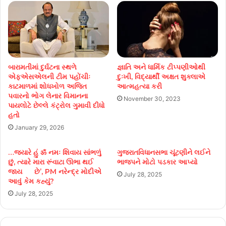
બારામતીમાં દુર્ઘટના સ્થળે
જ્ઞાતિ અને ધાર્મિક ટીપ્પણીઓથી
એફએસએલની ટીમ પહોંચીઃ
દુઃખી, વિદ્યાર્થી અક્ષત શુક્લાએ
કાટમાળમાં શોધખોળ અજિત
આત્મહત્યા કરી
પવારનો ભોગ લેનાર વિમાનના
November 30, 2023
પાયલોટે છેલ્લે કંટ્રોલ ગુમાવી દીધો
હતો
January 29, 2026
…જ્યારે હું ॐ નમઃ શિવાય સાંભળું
ગુજરાતવિધાનસભા ચૂંટણીને લઈને
છું, ત્યારે મારા રૂંવાટા ઊભા થઈ
ભાજપને મોટો પડકાર આપ્યો
જાય છે’, PM નરેન્દ્ર મોદીએ
July 28, 2025
આવું કેમ કહ્યું?
July 28, 2025