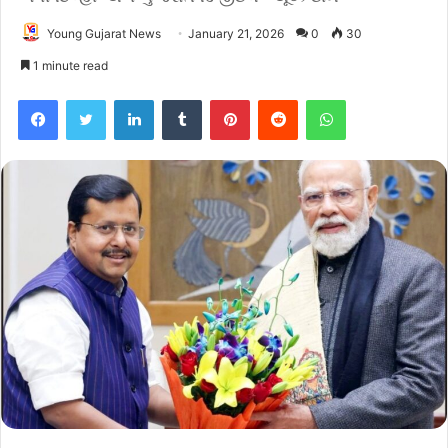
Young Gujarat News
January 21, 2026
0
30
1 minute read
Facebook
Twitter
LinkedIn
Tumblr
Pinterest
Reddit
WhatsApp