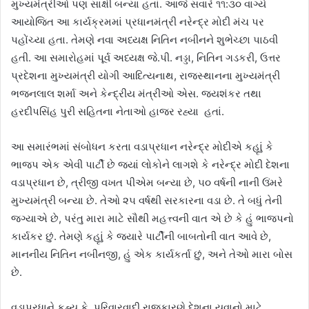
મુખ્યમંત્રીઓ પણ સાક્ષી બન્યા હતાં. આજે સવારે ૧૧:૩૦ વાગ્યે
આયોજિત આ કાર્યક્રમમાં પ્રધાનમંત્રી નરેન્દ્ર મોદી મંચ પર
પહોંચ્યા હતા. તેમણે નવા અધ્યક્ષ નિતિન નબીનને શુભેચ્છા પાઠવી
હતી. આ સમારોહમાં પૂર્વ અધ્યક્ષ જે.પી. નડ્ડા, નિતિન ગડકરી, ઉત્તર
પ્રદેશના મુખ્યમંત્રી યોગી આદિત્યનાથ, રાજસ્થાનના મુખ્યમંત્રી
ભજનલાલ શર્મા અને કેન્દ્રીય મંત્રીઓ એસ. જયશંકર તથા
હરદીપસિંહ પુરી સહિતના નેતાઓ હાજર રહ્યા હતાં.
આ સમારંભમાં સંબોધન કરતા વડાપ્રધાન નરેન્દ્ર મોદીએ કહૃાું કે
ભાજપ એક એવી પાર્ટી છે જ્યાં લોકોને લાગશે કે નરેન્દ્ર મોદી દેશના
વડાપ્રધાન છે, ત્રીજી વખત પીએમ બન્યા છે, ૫૦ વર્ષની નાની ઉંમરે
મુખ્યમંત્રી બન્યા છે. તેઓ ૨૫ વર્ષથી સરકારના વડા છે. તે બધું તેની
જગ્યાએ છે, પરંતુ મારા માટે સૌથી મહત્ત્વની વાત એ છે કે હું ભાજપનો
કાર્યકર છું. તેમણે કહૃાું કે જ્યારે પાર્ટીની બાબતોની વાત આવે છે,
માનનીય નિતિન નબીનજી, હું એક કાર્યકર્તા છું, અને તેઓ મારા બોસ
છે.
વડાપ્રધાને કહ્યુ કે, પરિવારવાદી રાજકારણે દેશના યુવાનો માટે