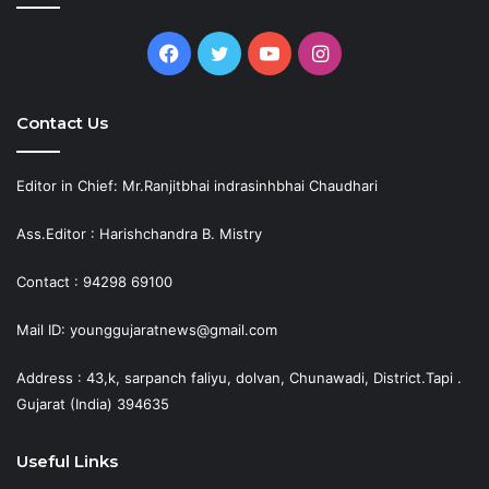
Facebook
Twitter
YouTube
Instagram
Contact Us
Editor in Chief: Mr.Ranjitbhai indrasinhbhai Chaudhari
Ass.Editor : Harishchandra B. Mistry
Contact : 94298 69100
Mail ID: younggujaratnews@gmail.com
Address : 43,k, sarpanch faliyu, dolvan, Chunawadi, District.Tapi .
Gujarat (India) 394635
Useful Links