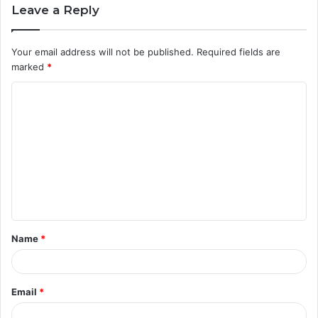
Leave a Reply
Your email address will not be published.
Required fields are
marked
*
C
o
m
m
e
n
t
Name
*
*
Email
*