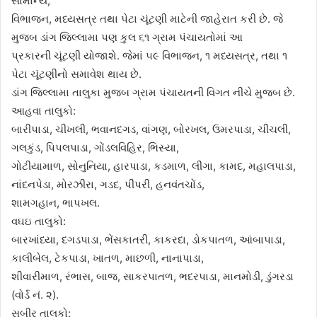
સામાન્ય,
વિભાજન, મધ્યસત્ર તથા પેટા ચૂંટણી માટેની જાહેરાત કરી છે. જે
મુજબ ડાંગ જિલ્લામા પણ કુલ ૬૧ ગ્રામ પંચાયતોમાં આ
પ્રકારની ચૂંટણી યોજાશે. જેમાં ૫૯ વિભાજન, ૧ મધ્યસત્ર, તથા ૧
પેટા ચૂંટણીનો સમાવેશ થાય છે.
ડાંગ જિલ્લામા તાલુકા મુજબ ગ્રામ પંચાયતની વિગત નીચે મુજબ છે.
આહવા તાલુકો:
બારીપાડા, ચીખલી, ભવાનદગડ, વાંગણ, બોરખલ, ઉમરપાડા, ચીંચલી,
ગલકુંડ, પિપલપાડા, ગોંડલવિહિર, ભિસ્યા,
ગોટીયામાળ, સોનુનિયા, હારપાડા, કડમાળ, લીંગા, કામદ, મહાલપાડા,
નાંદનપેડા, મોરઝીરા, ગડદ, પીંપરી, હનવંતચોંડ,
શામગહાન, ભાપખલ.
વઘઇ તાલુકો:
બારખાંધ્યા, દગડપાડા, ભેંસકાતરી, કાકરદા, ડોકપાતળ, આંબાપાડા,
કાલીબેલ, ટેકપાડા, ખાતળ, માછળી, નાનાપાડા,
શીવારીમાળ, રંભાસ, બાજ, સાકરપાતળ, ભદરપાડા, માનમોડી, ડુંગરડા
(વોર્ડ નં. ૨).
સુબીર તાલુકો: