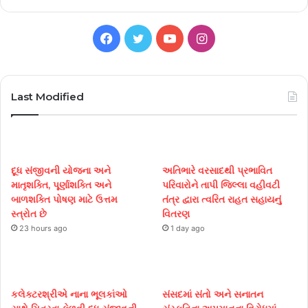
Facebook
Twitter
YouTube
Instagram
Last Modified
દૂધ સંજીવની યોજના અને
અતિભારે વરસાદથી પ્રભાવિત
માતૃશક્તિ, પૂર્ણાશક્તિ અને
પરિવારોને તાપી જિલ્લા વહીવટી
બાળશક્તિ પોષણ માટે ઉત્તમ
તંત્ર દ્વારા ત્વરિત રાહત સહાયનું
સ્ત્રોત છે
વિતરણ
23 hours ago
1 day ago
કલેક્ટરશ્રીએ નાના ભૂલકાંઓ
સંસદમાં સંતો અને સનાતન