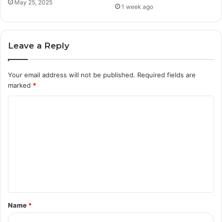
May 25, 2025
1 week ago
Leave a Reply
Your email address will not be published.
Required fields are
marked
*
C
o
m
m
e
n
t
Name
*
*