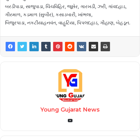
બરડીપાડા, સાજુપાડા, ચિંચવિહિર, જૂન્નેર, ગારખડી, ઝરી, ગાંવદહાડ,
ગીરમાળ, કડમાળ (સુબીર), કસાડબારી, ખાંભલા,
બિજુરપાડા, નકટીયાહનવંત, વાહુટિયા, પિપલદહાડ, ગૌહાણ, બેહડૂન.
Young Gujarat News
YouTube