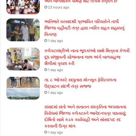
અને બાળશક્તિ પોષણ માટે ઉત્તમ સ્ત્રોત છે
23 hours ago
અતિભારે વરસાદથી પ્રભાવિત પરિવારોને તાપી
જિલ્લા વહીવટી તંત્ર દ્વારા ત્વરિત રાહત સહાયનું
વિતરણ
1 day ago
કલેક્ટરશ્રીએ નાના ભૂલકાંઓ સાથે મિત્રતા કેળવી
દૂધ સંજીવની યોજનાના લાભ અંગે બાળસહજ
શૈલીમાં પૃચ્છા કરી
1 day ago
તા. ૮ ઓગસ્ટે સાપુતારા મોન્સૂન ફેસ્ટિવલના
ઉદ્ઘાટન સંદર્ભે તંત્ર સજ્જ
1 day ago
સંસદમાં સંતો અને સનાતન સંસ્કૃતિના અપમાનના
વિરોધમાં જિલ્લા કલેક્ટરને આવેદનપત્ર પાઠવાયું;
દોષિતો સામે કડક કાર્યવાહી અને સાંસદપદ રદ
કરવાની ઉગ્ર માંગ
1 day ago