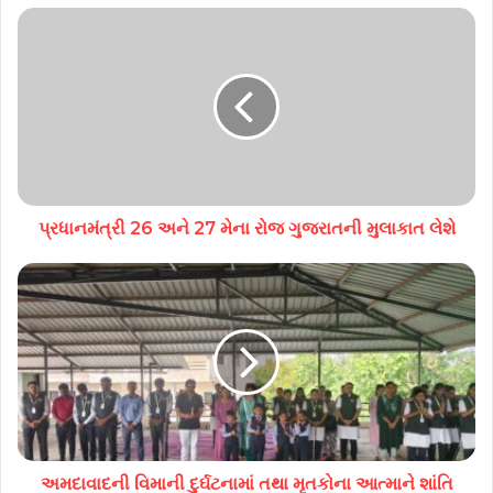
પ્રધાનમંત્રી 26 અને 27 મેના રોજ ગુજરાતની મુલાકાત લેશે
અમદાવાદની વિમાની દુર્ઘટનામાં તથા મૃતકોના આત્માને શાંતિ