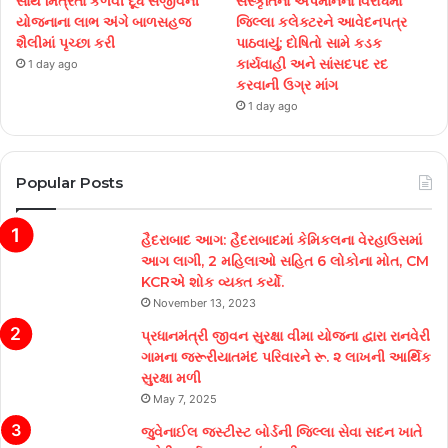
સાથે મિત્રતા કેળવી દૂધ સંજીવની
સંસ્કૃતિના અપમાનના વિરોધમાં
યોજનાના લાભ અંગે બાળસહજ
જિલ્લા કલેક્ટરને આવેદનપત્ર
શૈલીમાં પૃચ્છા કરી
પાઠવાયું; દોષિતો સામે કડક
કાર્યવાહી અને સાંસદપદ રદ
1 day ago
કરવાની ઉગ્ર માંગ
1 day ago
Popular Posts
હૈદરાબાદ આગ: હૈદરાબાદમાં કેમિકલના વેરહાઉસમાં
આગ લાગી, 2 મહિલાઓ સહિત 6 લોકોના મોત, CM
KCRએ શોક વ્યક્ત કર્યો.
November 13, 2023
પ્રધાનમંત્રી જીવન સુરક્ષા વીમા યોજના દ્વારા રાનવેરી
ગામના જરૂરીયાતમંદ પરિવારને રૂ. ૨ લાખની આર્થિક
સુરક્ષા મળી
May 7, 2025
જુવેનાઈલ જસ્ટીસ્ટ બોર્ડની જિલ્લા સેવા સદન ખાતે