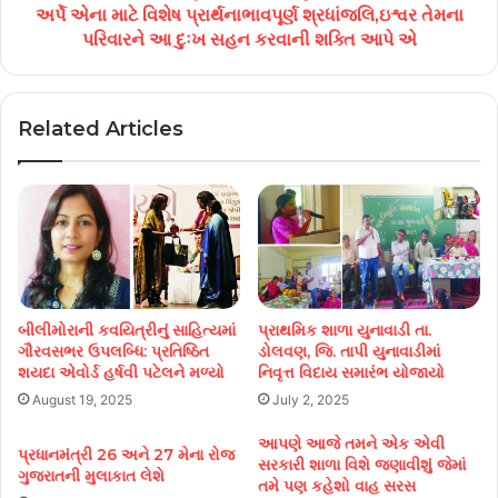
અર્પે એના માટે વિશેષ પ્રાર્થનાભાવપૂર્ણ શ્રધાંજલિ,ઇશ્વર તેમના
પરિવારને આ દુઃખ સહન કરવાની શક્તિ આપે એ
Related Articles
બીલીમોરાની કવયિત્રીનું સાહિત્યમાં
પ્રાથમિક શાળા યુનાવાડી તા.
ગૌરવસભર ઉપલબ્ધિ: પ્રતિષ્ઠિત
ડોલવણ, જિ. તાપી યુનાવાડીમાં
શયદા એવોર્ડ હર્ષવી પટેલને મળ્યો
નિવૃત્ત વિદાય સમારંભ યોજાયો
August 19, 2025
July 2, 2025
આપણે આજે તમને એક એવી
પ્રધાનમંત્રી 26 અને 27 મેના રોજ
સરકારી શાળા વિશે જણાવીશું જેમાં
ગુજરાતની મુલાકાત લેશે
તમે પણ કહેશો વાહ સરસ