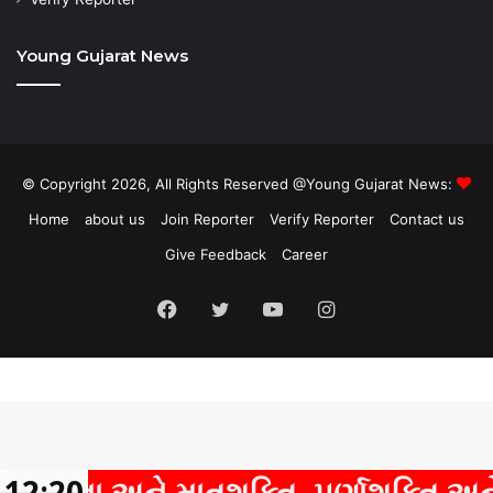
Young Gujarat News
© Copyright 2026, All Rights Reserved @Young Gujarat News:
Home
about us
Join Reporter
Verify Reporter
Contact us
Give Feedback
Career
Facebook
Twitter
YouTube
Instagram
ા અને માતૃશક્તિ, પૂર્ણાશક્તિ અને બાળશ
12:20