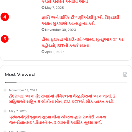
કચેરી કાર્યરત કરવામાં આવી
May 7, 2025
જ્ઞાતિ અને ધાર્મિક ટીપ્પણીઓથી દુઃખી, વિદ્યાર્થી
અક્ષત શુક્લાએ આત્મહત્યા કરી
November 30, 2023
ડીસા ફટાકડા ગોડાઉનમાં બ્લાસ્ટ, મૃત્યુઆંક 21 પર
પહોંચ્યો, SITની કરાઈ રચના
April 1, 2025
Most Viewed
November 13, 2023
હૈદરાબાદ આગ: હૈદરાબાદમાં કેમિકલના વેરહાઉસમાં આગ લાગી, 2
મહિલાઓ સહિત 6 લોકોના મોત, CM KCRએ શોક વ્યક્ત કર્યો.
May 7, 2025
પ્રધાનમંત્રી જીવન સુરક્ષા વીમા યોજના દ્વારા રાનવેરી ગામના
જરૂરીયાતમંદ પરિવારને રૂ. ૨ લાખની આર્થિક સુરક્ષા મળી