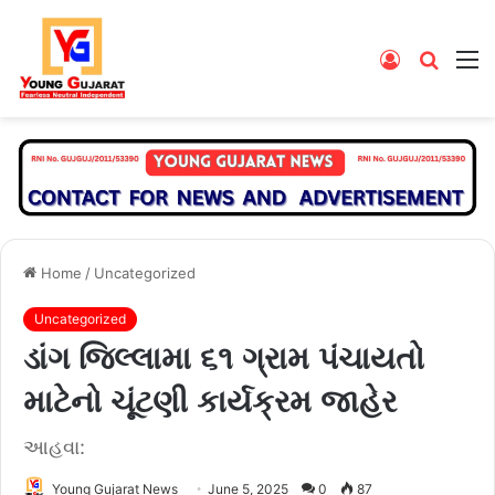
Log
Searc
M
In
for
Home
/
Uncategorized
Uncategorized
ડાંગ જિલ્લામા ૬૧ ગ્રામ પંચાયતો
માટેનો ચૂંટણી કાર્યક્રમ જાહેર
આહવા:
Young Gujarat News
June 5, 2025
0
87