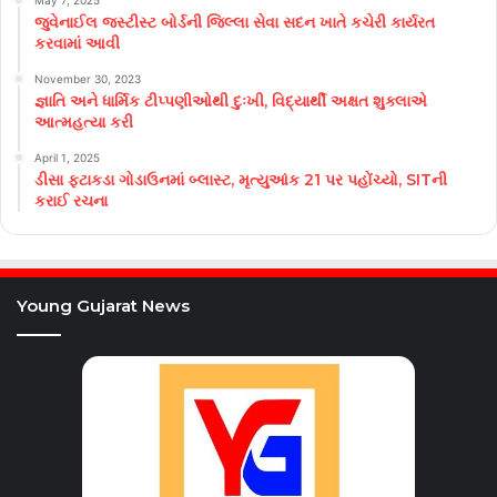
May 7, 2025
જુવેનાઈલ જસ્ટીસ્ટ બોર્ડની જિલ્લા સેવા સદન ખાતે કચેરી કાર્યરત
કરવામાં આવી
November 30, 2023
જ્ઞાતિ અને ધાર્મિક ટીપ્પણીઓથી દુઃખી, વિદ્યાર્થી અક્ષત શુક્લાએ
આત્મહત્યા કરી
April 1, 2025
ડીસા ફટાકડા ગોડાઉનમાં બ્લાસ્ટ, મૃત્યુઆંક 21 પર પહોંચ્યો, SITની
કરાઈ રચના
Young Gujarat News