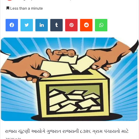
Less than a minute
Facebook
Twitter
LinkedIn
Tumblr
Pinterest
Reddit
WhatsApp
રાજ્ય ચૂંટણી આયોગે ગુજરાત રાજ્યની ૮૩૨૬ ગ્રામ પંચાયતો માટે