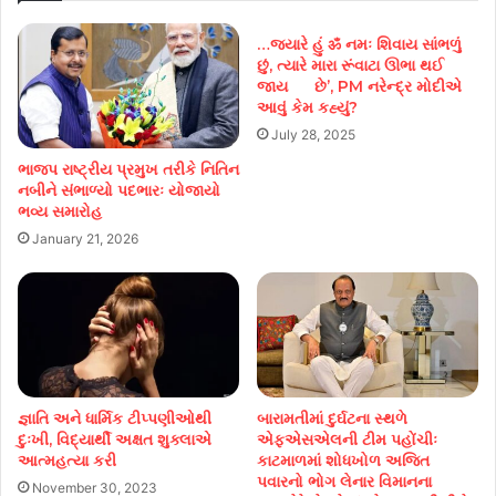
…જ્યારે હું ॐ નમઃ શિવાય સાંભળું
છું, ત્યારે મારા રૂંવાટા ઊભા થઈ
જાય છે’, PM નરેન્દ્ર મોદીએ
આવું કેમ કહ્યું?
July 28, 2025
ભાજપ રાષ્ટ્રીય પ્રમુખ તરીકે નિતિન
નબીને સંભાળ્યો પદભારઃ યોજાયો
ભવ્ય સમારોહ
January 21, 2026
જ્ઞાતિ અને ધાર્મિક ટીપ્પણીઓથી
બારામતીમાં દુર્ઘટના સ્થળે
દુઃખી, વિદ્યાર્થી અક્ષત શુક્લાએ
એફએસએલની ટીમ પહોંચીઃ
આત્મહત્યા કરી
કાટમાળમાં શોધખોળ અજિત
પવારનો ભોગ લેનાર વિમાનના
November 30, 2023