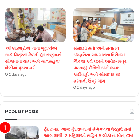
કલેક્ટરશ્રીએ નાના ભૂલકાંઓ
સંસદમાં સંતો અને સનાતન
સાથે મિત્રતા કેળવી દૂધ સંજીવની
સંસ્કૃતિના અપમાનના વિરોધમાં
યોજનાના લાભ અંગે બાળસહજ
જિલ્લા કલેક્ટરને આવેદનપત્ર
શૈલીમાં પૃચ્છા કરી
પાઠવાયું; દોષિતો સામે કડક
કાર્યવાહી અને સાંસદપદ રદ
2 days ago
કરવાની ઉગ્ર માંગ
2 days ago
Popular Posts
હૈદરાબાદ આગ: હૈદરાબાદમાં કેમિકલના વેરહાઉસમાં
આગ લાગી, 2 મહિલાઓ સહિત 6 લોકોના મોત, CM