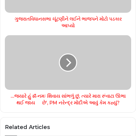
ગુજરાતવિધાનસભા ચૂંટણીને લઈને ભાજપને મોટો પડકાર
આપ્યો
…જ્યારે હું ॐ નમઃ શિવાય સાંભળું છું, ત્યારે મારા રૂંવાટા ઊભા
થઈ જાય છે’, PM નરેન્દ્ર મોદીએ આવું કેમ કહ્યું?
Related Articles