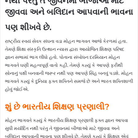
નથી પરંતુ તે જીવનમાં બીજાઓ માટે
જીવવા અને બલિદાન આપવાની ભાવના
પણ શીખવે છે.
રાષ્ટ્રીય સ્વયં સેવક સંઘના વડા મોહન ભાગવત આજે કેરળમાં હતા.
તેમણે શિક્ષા સંસ્કૃતિ ઉત્થાન ન્યાસ દ્વારા આયોજિત શિક્ષણ પરિષદ
જ્ઞાન સભામાં ભાગ લીધો હતો. પોતાના સંબોધન દરમિયાન મોહન
ભાગવતે ઘણી મહત્વપૂર્ણ વાતો કહી. તેમણે કહ્યું કે આપણે ફરીથી
સોનાનું પક્ષી બનવાની જરૂર નથી પણ આપણે સિંહ બનવું પડશે. મોહન
ભાગવતે કહ્યું કે દુનિયા ફક્ત શક્તિને સમજે છે અને ભારત શક્તિશાળી
હોવું જોઈએ.
શું છે ભારતીય શિક્ષણ પ્રણાલી?
મોહન ભાગવતે કહ્યું કે ભારતીય શિક્ષણ પ્રણાલી ફક્ત જ્ઞાન આપવા
સુધી મર્યાદિત નથી પરંતુ તે જીવનમાં બીજાઓ માટે જીવવા અને
બલિદાન આપવાની ભાવના પણ શીખવે છે. તેમણે કહ્યું કે શિક્ષણ એવું