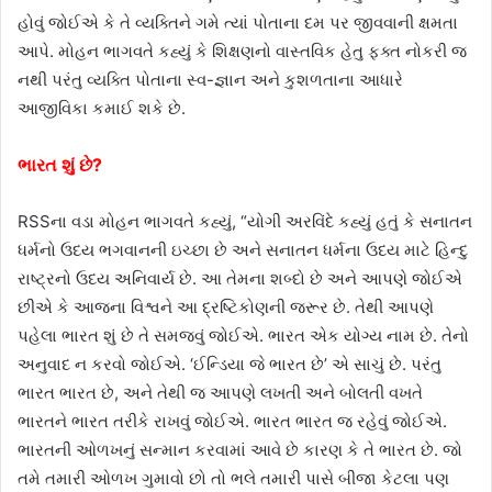
હોવું જોઈએ કે તે વ્યક્તિને ગમે ત્યાં પોતાના દમ પર જીવવાની ક્ષમતા
આપે. મોહન ભાગવતે કહ્યું કે શિક્ષણનો વાસ્તવિક હેતુ ફક્ત નોકરી જ
નથી પરંતુ વ્યક્તિ પોતાના સ્વ-જ્ઞાન અને કુશળતાના આધારે
આજીવિકા કમાઈ શકે છે.
ભારત શું છે?
RSSના વડા મોહન ભાગવતે કહ્યું, “યોગી અરવિંદે કહ્યું હતું કે સનાતન
ધર્મનો ઉદય ભગવાનની ઇચ્છા છે અને સનાતન ધર્મના ઉદય માટે હિન્દુ
રાષ્ટ્રનો ઉદય અનિવાર્ય છે. આ તેમના શબ્દો છે અને આપણે જોઈએ
છીએ કે આજના વિશ્વને આ દ્રષ્ટિકોણની જરૂર છે. તેથી આપણે
પહેલા ભારત શું છે તે સમજવું જોઈએ. ભારત એક યોગ્ય નામ છે. તેનો
અનુવાદ ન કરવો જોઈએ. ‘ઈન્ડિયા જે ભારત છે’ એ સાચું છે. પરંતુ
ભારત ભારત છે, અને તેથી જ આપણે લખતી અને બોલતી વખતે
ભારતને ભારત તરીકે રાખવું જોઈએ. ભારત ભારત જ રહેવું જોઈએ.
ભારતની ઓળખનું સન્માન કરવામાં આવે છે કારણ કે તે ભારત છે. જો
તમે તમારી ઓળખ ગુમાવો છો તો ભલે તમારી પાસે બીજા કેટલા પણ