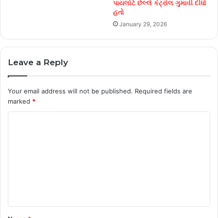
પાયલોટે છેલ્લે કંટ્રોલ ગુમાવી દીધો
હતો
January 29, 2026
Leave a Reply
Your email address will not be published.
Required fields are
marked
*
C
o
m
m
e
n
t