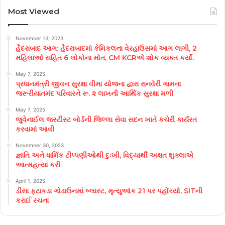
Most Viewed
November 13, 2023
હૈદરાબાદ આગ: હૈદરાબાદમાં કેમિકલના વેરહાઉસમાં આગ લાગી, 2
મહિલાઓ સહિત 6 લોકોના મોત, CM KCRએ શોક વ્યક્ત કર્યો.
May 7, 2025
પ્રધાનમંત્રી જીવન સુરક્ષા વીમા યોજના દ્વારા રાનવેરી ગામના
જરૂરીયાતમંદ પરિવારને રૂ. ૨ લાખની આર્થિક સુરક્ષા મળી
May 7, 2025
જુવેનાઈલ જસ્ટીસ્ટ બોર્ડની જિલ્લા સેવા સદન ખાતે કચેરી કાર્યરત
કરવામાં આવી
November 30, 2023
જ્ઞાતિ અને ધાર્મિક ટીપ્પણીઓથી દુઃખી, વિદ્યાર્થી અક્ષત શુક્લાએ
આત્મહત્યા કરી
April 1, 2025
ડીસા ફટાકડા ગોડાઉનમાં બ્લાસ્ટ, મૃત્યુઆંક 21 પર પહોંચ્યો, SITની
કરાઈ રચના