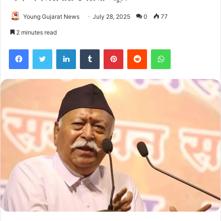
Young Gujarat News
July 28, 2025
0
77
2 minutes read
Facebook
Twitter
LinkedIn
Tumblr
Pinterest
Reddit
WhatsApp