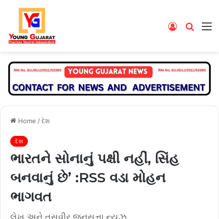
Log
Searc
M
In
for
Home
/
દેશ
દેશ
ભારતને સોનાનું પક્ષી નહીં, સિંહ
બનવાનું છે’ :RSS વડા મોહન
ભાગવત
લેખ અને તસવીર.જનસત્તા ન્યૂઝ