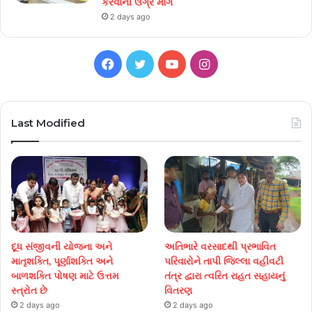
કરવાની ઉગ્ર માંગ
2 days ago
Facebook
Twitter
YouTube
Instagram
Last Modified
દૂધ સંજીવની યોજના અને
અતિભારે વરસાદથી પ્રભાવિત
માતૃશક્તિ, પૂર્ણાશક્તિ અને
પરિવારોને તાપી જિલ્લા વહીવટી
બાળશક્તિ પોષણ માટે ઉત્તમ
તંત્ર દ્વારા ત્વરિત રાહત સહાયનું
સ્ત્રોત છે
વિતરણ
2 days ago
2 days ago