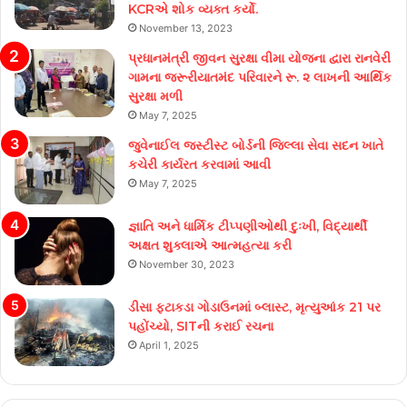
KCRએ શોક વ્યક્ત કર્યો.
November 13, 2023
પ્રધાનમંત્રી જીવન સુરક્ષા વીમા યોજના દ્વારા રાનવેરી
ગામના જરૂરીયાતમંદ પરિવારને રૂ. ૨ લાખની આર્થિક
સુરક્ષા મળી
May 7, 2025
જુવેનાઈલ જસ્ટીસ્ટ બોર્ડની જિલ્લા સેવા સદન ખાતે
કચેરી કાર્યરત કરવામાં આવી
May 7, 2025
જ્ઞાતિ અને ધાર્મિક ટીપ્પણીઓથી દુઃખી, વિદ્યાર્થી
અક્ષત શુક્લાએ આત્મહત્યા કરી
November 30, 2023
ડીસા ફટાકડા ગોડાઉનમાં બ્લાસ્ટ, મૃત્યુઆંક 21 પર
પહોંચ્યો, SITની કરાઈ રચના
April 1, 2025