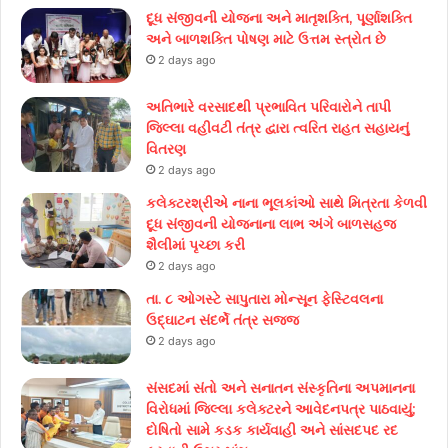
દૂધ સંજીવની યોજના અને માતૃશક્તિ, પૂર્ણાશક્તિ
અને બાળશક્તિ પોષણ માટે ઉત્તમ સ્ત્રોત છે
2 days ago
અતિભારે વરસાદથી પ્રભાવિત પરિવારોને તાપી
જિલ્લા વહીવટી તંત્ર દ્વારા ત્વરિત રાહત સહાયનું
વિતરણ
2 days ago
કલેક્ટરશ્રીએ નાના ભૂલકાંઓ સાથે મિત્રતા કેળવી
દૂધ સંજીવની યોજનાના લાભ અંગે બાળસહજ
શૈલીમાં પૃચ્છા કરી
2 days ago
તા. ૮ ઓગસ્ટે સાપુતારા મોન્સૂન ફેસ્ટિવલના
ઉદ્ઘાટન સંદર્ભે તંત્ર સજ્જ
2 days ago
સંસદમાં સંતો અને સનાતન સંસ્કૃતિના અપમાનના
વિરોધમાં જિલ્લા કલેક્ટરને આવેદનપત્ર પાઠવાયું;
દોષિતો સામે કડક કાર્યવાહી અને સાંસદપદ રદ