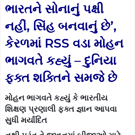
ભારતને સોનાનું પક્ષી
નહીં, સિંહ બનવાનું છે’,
કેરળમાં RSS વડા મોહન
ભાગવતે કહ્યું – દુનિયા
ફક્ત શક્તિને સમજે છે
મોહન ભાગવતે કહ્યું કે ભારતીય
શિક્ષણ પ્રણાલી ફક્ત જ્ઞાન આપવા
સુધી મર્યાદિત