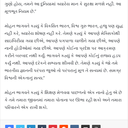
ગુણો હોય, તમને આ દુનિયામાં ક્યારેય માન કે સુરક્ષા મળશે નહીં. આ
મૂળભૂત નિયમ છે.”
મોહન ભાગવતે કહ્યું કે વિકસિત ભારત, વિશ્વ ગુરુ ભારત, હજુ પણ યુદ્ધ
નહીં કરે, ક્યારેય શોષણ નહીં કરે. તેમણે કહ્યું કે આપણે મેક્સિકોથી
સાઇબિરીયા ગયા છીએ, આપણે પગપાળા ચાલીને ગયા છીએ, આપણે
નાની હોડીઓમાં ગયા છીએ. આપણે કોઈના પ્રદેશ પર આક્રમણ
કરીને બરબાદ નથી કર્યું. ભાગવતે કહ્યું કે આપણે કોઈનું રાજ્ય હડપ
કર્યું નથી. આપણે દરેકને સભ્યતા શીખવી છે. તેમણે કહ્યું કે જો તમે
ભારતીય જ્ઞાનની પરંપરા જુઓ તો પરંપરાનું મૂળ તે સત્યમાં છે. સમગ્ર
વિશ્વની એકતાનું સત્ય.”
મોહન ભાગવતે કહ્યું કે શિક્ષણ મેળવવા પાછળનો એક નાનો હેતુ એ છે
કે તમે તમારા જીવનમાં તમારા પોતાના પર ઊભા રહી શકો અને તમારા
પરિવારને એક રાખી શકો.