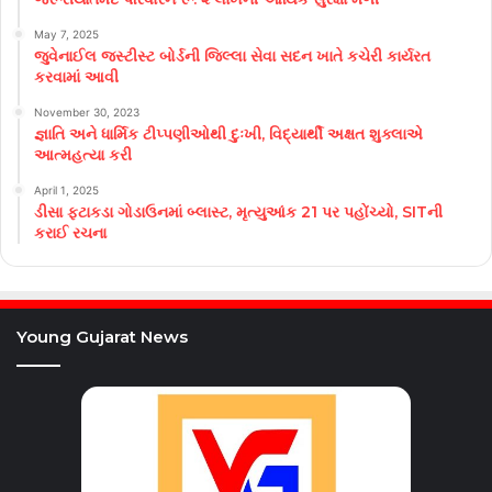
May 7, 2025
જુવેનાઈલ જસ્ટીસ્ટ બોર્ડની જિલ્લા સેવા સદન ખાતે કચેરી કાર્યરત
કરવામાં આવી
November 30, 2023
જ્ઞાતિ અને ધાર્મિક ટીપ્પણીઓથી દુઃખી, વિદ્યાર્થી અક્ષત શુક્લાએ
આત્મહત્યા કરી
April 1, 2025
ડીસા ફટાકડા ગોડાઉનમાં બ્લાસ્ટ, મૃત્યુઆંક 21 પર પહોંચ્યો, SITની
કરાઈ રચના
Young Gujarat News