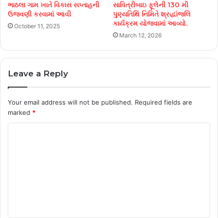
ભાઠલા ગામ ખાતે વિકાસ સપ્તાહની
સાવિત્રીબાઇ ફૂલેની 130 મી
ઉજવણી કરવામાં આવી
પુણ્યતિથિ નિમિતે શ્રદ્ધાંજલિ
કાર્યક્રમ યોજવામાં આવ્યો.
October 11, 2025
March 12, 2026
Leave a Reply
Your email address will not be published.
Required fields are
marked
*
C
o
m
m
e
n
t