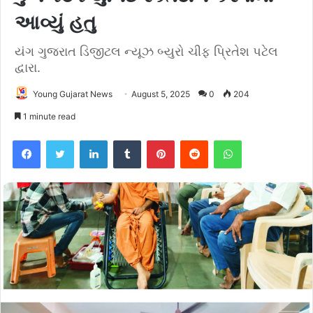
આવ્યું હતુ
યંગ ગુજરાત ડિજીટલ ન્યૂઝ બ્યુરો ચીફ પ્રિતેશ પટેલ
દ્વારા.
Young Gujarat News
August 5, 2025
0
204
1 minute read
Facebook
Twitter
LinkedIn
Tumblr
Pinterest
Reddit
WhatsApp