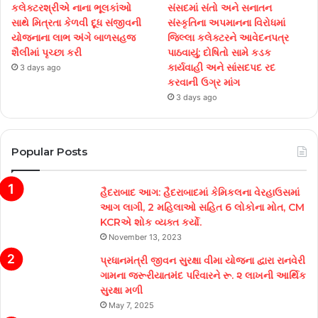
કલેક્ટરશ્રીએ નાના ભૂલકાંઓ
સંસદમાં સંતો અને સનાતન
સાથે મિત્રતા કેળવી દૂધ સંજીવની
સંસ્કૃતિના અપમાનના વિરોધમાં
યોજનાના લાભ અંગે બાળસહજ
જિલ્લા કલેક્ટરને આવેદનપત્ર
શૈલીમાં પૃચ્છા કરી
પાઠવાયું; દોષિતો સામે કડક
કાર્યવાહી અને સાંસદપદ રદ
3 days ago
કરવાની ઉગ્ર માંગ
3 days ago
Popular Posts
હૈદરાબાદ આગ: હૈદરાબાદમાં કેમિકલના વેરહાઉસમાં
આગ લાગી, 2 મહિલાઓ સહિત 6 લોકોના મોત, CM
KCRએ શોક વ્યક્ત કર્યો.
November 13, 2023
પ્રધાનમંત્રી જીવન સુરક્ષા વીમા યોજના દ્વારા રાનવેરી
ગામના જરૂરીયાતમંદ પરિવારને રૂ. ૨ લાખની આર્થિક
સુરક્ષા મળી
May 7, 2025