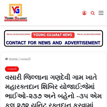
Log
Searc
M
In
for
Home
/
નવસારી
નવસારી
વસારી જિલ્લાના ગણદેવી ગામ ખાતે
મહારક્તદાન શિબિર યોજાઈ:જેમાં
ભાઈઓ-૨૩૭ અને બહેનો -૩૫ એમ
કુલ ૨૭૨ યુનિટ રક્તદાન કરવામાં