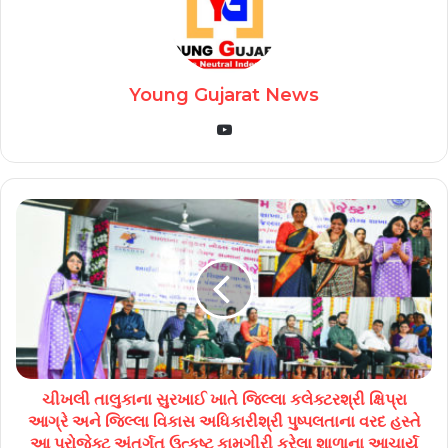
Young Gujarat News
YouTube
ચીખલી તાલુકાના સુરખાઈ ખાતે જિલ્લા કલેક્ટરશ્રી ક્ષિપ્રા
આગ્રે અને જિલ્લા વિકાસ અધિકારીશ્રી પુષ્પલતાના વરદ હસ્તે
આ પ્રોજેક્ટ અંતર્ગત ઉત્કૃષ્ટ કામગીરી કરેલા શાળાના આચાર્ય