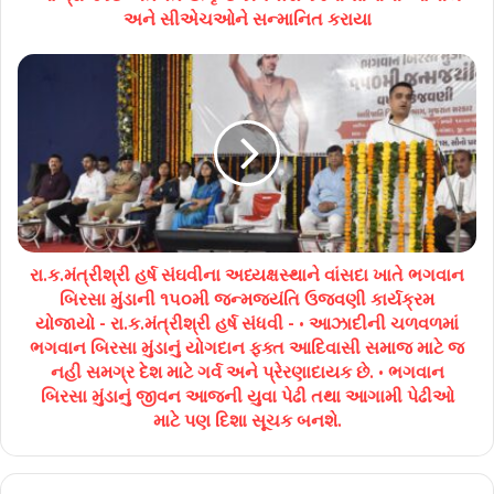
અને સીએચઓને સન્માનિત કરાયા
રા.ક.મંત્રીશ્રી હર્ષ સંઘવીના અધ્યક્ષસ્થાને વાંસદા ખાતે ભગવાન
બિરસા મુંડાની ૧૫૦મી જન્મજયંતિ ઉજવણી કાર્યક્રમ
યોજાયો - રા.ક.મંત્રીશ્રી હર્ષ સંધવી - • આઝાદીની ચળવળમાં
ભગવાન બિરસા મુંડાનું યોગદાન ફક્ત આદિવાસી સમાજ માટે જ
નહી સમગ્ર દેશ માટે ગર્વ અને પ્રેરણાદાયક છે. • ભગવાન
બિરસા મુંડાનું જીવન આજની યુવા પેઢી તથા આગામી પેઢીઓ
માટે પણ દિશા સૂચક બનશે.