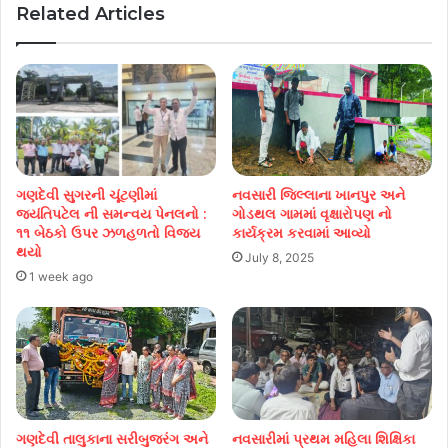
Related Articles
ગણદેવી સુગરની ચૂંટણીમાં
નવસારી જિલ્લાના ખાનપુર અને
જયંતિપટેલ ની સમન્વય પેનલનો :
ગોડથલ ગામમાં વૃક્ષારોપણ નો
૧૧ બેઠકો ઉપર ઝળહળતો વિજય
કાર્યક્રમ કરવામાં આવ્યો
થયો
July 8, 2025
1 week ago
ગણદેવી તાલુકાના સરીબુજરંગ અને
નવસારીમાં પ્રથમ મહિલા શિક્ષિકા