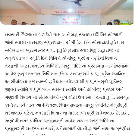
નવસારી જિલ્લાના ગણદેવી ગામ ખાતે મહારક્તદાન શિબિર યોજાઈ
જેમાં સ્વામી નારાયણ સંપ્રદાયના યોગી ડિવાઈન સોસાયટી હરિધામ
-સોખડા ના બ્રહ્મસ્વરૂપ પ.પૂ.હરિપ્રસાદ સ્વામીજી મહારાજ ના
ચતુર્થ શાશ્વત સ્મૃતિ દિન નિમિત્તે યોગીજી પ્રદેશ ગણદેવી વિભાગ
તરફથી “મહારક્તદાન શિબિર રામજી મંદિર ના પ્રટાગણ માં યોજવામાં
આવેલ હતું રક્તદાન શિબિર ના ઉદઘાટન પ્રસંગે પ.પૂ . પ્રેમ સ્વામિના
આશીર્વાદ ના ફળસ્વરૂપે હરિધામ -સોખડા થી પ.પૂ સંતશ્રી પૂ.વિરલ
જીવન સ્વામિ,પ.પૂ.ભગવત સ્વરૂપ સ્વામિ અને યોગીજી પ્રદેશ અને
ગણદેવી વિભાગ ના સંતસંગીઓ ખુબ મોટી ઉપસ્થિત રહ્યા હતા. સમગ્ર
કાર્યક્રમને માન આપીને ૧૭૬ વિધાનસભાના માજી કેબીનેટ મંત્રીશ્રી
નરેશભાઈ પટેલ, નવસારી વિભાગના ધારાસભ્ય શ્રી રાકેશભાઈ દેસાઈ ,
ગણદેવી નગર પાલિકા પ્રમુખશ્રી ભાવેશ તથા રામજી મંદિર ના
પ્રમુખશ્રી ચન્દ્રકાંત ભાઈ, કનૈયાભાઈ વૈધની હાજરી તથા અગ્રણીય