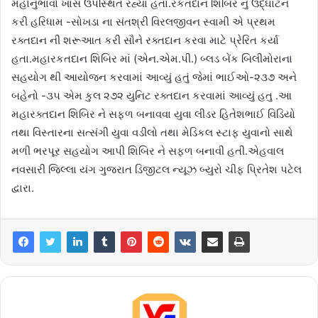
મહાનુભાવો ખાસ ઉપસ્થિત રહ્યા હતા.રકતદાન શિબિર નું ઉદ્ઘાટન
કરી હરિધામ -સોખડા ના સંતશ્રી વિરલજીવન સ્વામી એ પ્રથમ
રક્તદાન ની શરૂઆત કરી સૌને રક્તદાન કરવા માટે પ્રેરિત કર્યા
હતા.મહારકતદાન શિબિર માં (એન.એમ.પી.) બ્લડ બેંક બિલીમોરાના
સહયોગ થી આયોજન કરવામાં આવ્યું હતું જેમાં ભાઈઓ-૨૩૭ અને
બહેનો -૩૫ એમ કુલ ૨૭૨ યુનિટ રક્તદાન કરવામાં આવ્યું હતુ .આ
મહારક્તદાન શિબિર ને સફળ બનાવવા યુવા લીડર હિતેશભાઈ વિડિયો
તથા વિસ્તારના સત્સંગી યુવા વડીલો તથા મેડિકલ સ્ટાફ યુવાનો સાથે
મળી ભરપૂર સહયોગ આપી શિબિર ને સફળ બનાવી હતી.એહવાલ
નવસારી જિલ્લા યંગ ગુજરાત ડિજીટલ ન્યૂઝ બ્યુરો ચીફ પ્રિતેશ પટેલ
દ્વારા.