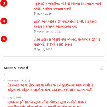
જુવેનાઈલ જસ્ટીસ્ટ બોર્ડની જિલ્લા સેવા સદન ખાતે
કચેરી કાર્યરત કરવામાં આવી
May 7, 2025
જ્ઞાતિ અને ધાર્મિક ટીપ્પણીઓથી દુઃખી, વિદ્યાર્થી
અક્ષત શુક્લાએ આત્મહત્યા કરી
November 30, 2023
ડીસા ફટાકડા ગોડાઉનમાં બ્લાસ્ટ, મૃત્યુઆંક 21 પર
પહોંચ્યો, SITની કરાઈ રચના
April 1, 2025
Most Viewed
November 13, 2023
હૈદરાબાદ આગ: હૈદરાબાદમાં કેમિકલના વેરહાઉસમાં આગ લાગી, 2
મહિલાઓ સહિત 6 લોકોના મોત, CM KCRએ શોક વ્યક્ત કર્યો.
May 7, 2025
પ્રધાનમંત્રી જીવન સુરક્ષા વીમા યોજના દ્વારા રાનવેરી ગામના
જરૂરીયાતમંદ પરિવારને રૂ. ૨ લાખની આર્થિક સુરક્ષા મળી