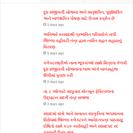
દૂધ સંજીવની યોજના અને માતૃશક્તિ, પૂર્ણાશક્તિ
અને બાળશક્તિ પોષણ માટે ઉત્તમ સ્ત્રોત છે
3 days ago
અતિભારે વરસાદથી પ્રભાવિત પરિવારોને તાપી
જિલ્લા વહીવટી તંત્ર દ્વારા ત્વરિત રાહત સહાયનું
વિતરણ
3 days ago
કલેક્ટરશ્રીએ નાના ભૂલકાંઓ સાથે મિત્રતા કેળવી
દૂધ સંજીવની યોજનાના લાભ અંગે બાળસહજ
શૈલીમાં પૃચ્છા કરી
3 days ago
તા. ૮ ઓગસ્ટે સાપુતારા મોન્સૂન ફેસ્ટિવલના
ઉદ્ઘાટન સંદર્ભે તંત્ર સજ્જ
3 days ago
સંસદમાં સંતો અને સનાતન સંસ્કૃતિના અપમાનના
વિરોધમાં જિલ્લા કલેક્ટરને આવેદનપત્ર પાઠવાયું;
દોષિતો સામે કડક કાર્યવાહી અને સાંસદપદ રદ
કરવાની ઉગ્ર માંગ