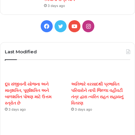
3 days ago
Facebook
Twitter
YouTube
Instagram
Last Modified
દૂધ સંજીવની યોજના અને
અતિભારે વરસાદથી પ્રભાવિત
માતૃશક્તિ, પૂર્ણાશક્તિ અને
પરિવારોને તાપી જિલ્લા વહીવટી
બાળશક્તિ પોષણ માટે ઉત્તમ
તંત્ર દ્વારા ત્વરિત રાહત સહાયનું
સ્ત્રોત છે
વિતરણ
3 days ago
3 days ago