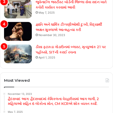
જુવેનાઈલ જસ્ટીસ્ટ બોર્ડની જિલ્લા સેવા સદન ખાતે
કચેરી કાર્યરત કરવામાં આવી
May 7, 2025
જ્ઞાતિ અને ધાર્મિક ટીપ્પણીઓથી દુઃખી, વિદ્યાર્થી
અક્ષત શુક્લાએ આત્મહત્યા કરી
November 30, 2023
ડીસા ફટાકડા ગોડાઉનમાં બ્લાસ્ટ, મૃત્યુઆંક 21 પર
પહોંચ્યો, SITની કરાઈ રચના
April 1, 2025
Most Viewed
November 13, 2023
હૈદરાબાદ આગ: હૈદરાબાદમાં કેમિકલના વેરહાઉસમાં આગ લાગી, 2
મહિલાઓ સહિત 6 લોકોના મોત, CM KCRએ શોક વ્યક્ત કર્યો.
May 7, 2025