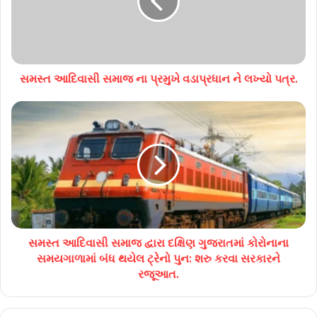
સમસ્ત આદિવાસી સમાજ ના પ્રમુખે વડાપ્રધાન ને લખ્યો પત્ર.
સમસ્ત આદિવાસી સમાજ દ્વારા દક્ષિણ ગુજરાતમાં કોરોનાના
સમયગાળામાં બંધ થયેલ ટ્રેનો પુન: શરુ કરવા સરકારને
રજૂઆત.