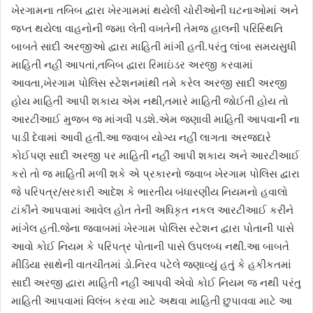
ખેરગામના તબિબ દ્વારા ખેરગામમાં થયેલી ચોરીઓની ઘટનાઓમાં અને
જપ્ત થયેલા વાહનોની જમા લેતી વખતેની તેમજ હાલની પરિસ્થિતિ
બાબતે સાદી અરજીઓ દ્વારા માહિતી માંગી હતી.પરંતુ લાંબા સમયસુધી
માહિતી નહીં આપતાં,તબિબ દ્વારા રિમાઇંડર અરજી કરવામાં
આવતા,ખેરગામ પોલિસ સ્ટેશનમાંથી તમે કરેલ અરજી સાદી અરજી
હોય માહિતી આપી શકાય એમ નથી,તમારે માહિતી જોઈતી હોય તો
આરટીઆઈ મુજબ જ માંગવી પડશે.એમ જણાવી માહિતી આપવાની ના
પાડી દેવામાં આવી હતી.આ જવાબ યોગ્ય નહીં લાગતા અરજદારે
કોઈપણ સાદી અરજી પર માહિતી નહીં આપી શકાય અને આરટીઆઈ
કરો તો જ માહિતી મળી શકે એ પ્રકારનો જવાબ ખેરગામ પોલિસ દ્વારા
જે પરિપત્ર/સરકારી આદેશ કે ભારતીય બંધારણીય નિયમનો હવાલો
ટાંકીને આપવામાં આવેલ હોત તેની અધિકૃત નકલ આરટીઆઈ કરીને
માંગેલ હતી.જેના જવાબમાં ખેરગામ પોલિસ સ્ટેશન દ્વારા પોતાની પાસે
આવો કોઈ નિયમ કે પરિપત્ર પોતાની પાસે ઉપલબ્ધ નથી.આ બાબતે
મીડિયા સાથેની વાતચીતમાં ડો.નિરવ પટેલે જણાવ્યું હતું કે હકીકતમાં
સાદી અરજી દ્વારા માહિતી નહીં આપવી એવો કોઈ નિયમ જ નથી પરંતુ
માહિતી આપવામાં વિલંબ કરવા માટે અથવા માહિતી છુપાવવા માટે આ