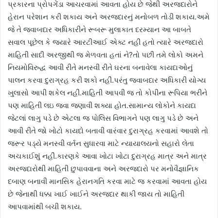
પ્રકારના પ્રોપગેંડા આચરવામાં આવતા હોય છે જેથી અરજદારોને
હેરાન પરેશાન કરી શકાય અને અરજદારનું મનોબળ તોડી શકાય.અમે
જે તે જવાબદાર અધિકારીને રૂબરૂ મુલાકાત દરમ્યાન આ બાબતે
સવાલ પૂછેલ કે જયારે આરટીઆઈ એક્ટ નહીં હતો ત્યારે અરજદારો
માહિતી સાદી અરજીથી જ મેળવતા હતાં ને?તો પછી તમે લોકો અમને
નિયમોવિરુદ્ધ આવી રીતે મનસ્વી રીતે ઘરના બનાવેલા કાયદાઓનું
પાલન કરવા દુરાગ્રહ કરી શકો નહીં.પરંતુ જવાબદાર અધિકારી યોગ્ય
ખુલાસો આપી શકેલ નહીં.માહિતી આપવી જ તો કોપીના રૂપિયા ભરીને
પણ માહિતી લઇ જવા જણાવી શક્યા હોત.સામાન્ય લોકોને કાયદા
જેટલાં લાગુ પડે છે એટલા જ પોલિસ વિભાગને પણ લાગુ પડે છે અને
આવી રીતે જો ખોટો કાયદો બતાવી વારંવાર દુરાગ્રહ કરવામાં આવશે તો
જરૂર પડ્યે મનસ્વી વર્તન સુધારવા માટે ન્યાયાલયનો સહારો લેતા
અચકાઈશું નહીં.કારણકે આવા ખોટા ખોટા દુરાગ્રહ માત્ર અને માત્ર
અરજદારોથી માહિતી છુપાવવાના અને અરજદારો પર મનોવૈજ્ઞાનિક
દબાણ બનાવી માનસિક હેરાનગતિ કરવા માટે જ કરવામાં આવતા હોય
છે જેનાથી ધક્કા ખાઈ ખાઈને અરજદાર થાકી જાય તો માહિતી
આપવામાંથી બચી શકાય.