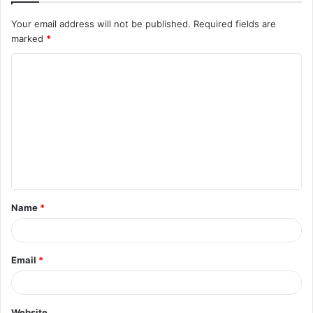
Your email address will not be published.
Required fields are
marked
*
C
o
m
m
e
n
t
Name
*
*
Email
*
Website