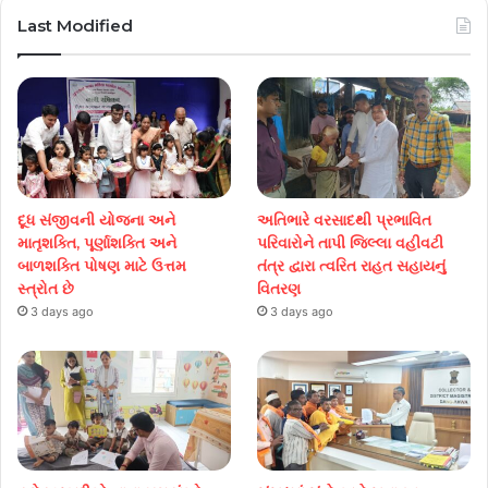
Last Modified
દૂધ સંજીવની યોજના અને
અતિભારે વરસાદથી પ્રભાવિત
માતૃશક્તિ, પૂર્ણાશક્તિ અને
પરિવારોને તાપી જિલ્લા વહીવટી
બાળશક્તિ પોષણ માટે ઉત્તમ
તંત્ર દ્વારા ત્વરિત રાહત સહાયનું
સ્ત્રોત છે
વિતરણ
3 days ago
3 days ago