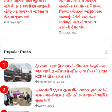
કલેક્ટરશ્રીએ નાના ભૂલકાંઓ
સંસદમાં સંતો અને સનાતન
સાથે મિત્રતા કેળવી દૂધ સંજીવની
સંસ્કૃતિના અપમાનના વિરોધમાં
યોજનાના લાભ અંગે બાળસહજ
જિલ્લા કલેક્ટરને આવેદનપત્ર
શૈલીમાં પૃચ્છા કરી
પાઠવાયું; દોષિતો સામે કડક
કાર્યવાહી અને સાંસદપદ રદ
3 days ago
કરવાની ઉગ્ર માંગ
3 days ago
Popular Posts
હૈદરાબાદ આગ: હૈદરાબાદમાં કેમિકલના વેરહાઉસમાં
આગ લાગી, 2 મહિલાઓ સહિત 6 લોકોના મોત, CM
KCRએ શોક વ્યક્ત કર્યો.
November 13, 2023
પ્રધાનમંત્રી જીવન સુરક્ષા વીમા યોજના દ્વારા રાનવેરી
ગામના જરૂરીયાતમંદ પરિવારને રૂ. ૨ લાખની આર્થિક
સુરક્ષા મળી
May 7, 2025