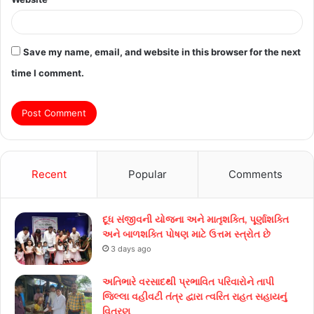
Save my name, email, and website in this browser for the next
time I comment.
Recent
Popular
Comments
દૂધ સંજીવની યોજના અને માતૃશક્તિ, પૂર્ણાશક્તિ
અને બાળશક્તિ પોષણ માટે ઉત્તમ સ્ત્રોત છે
3 days ago
અતિભારે વરસાદથી પ્રભાવિત પરિવારોને તાપી
જિલ્લા વહીવટી તંત્ર દ્વારા ત્વરિત રાહત સહાયનું
વિતરણ