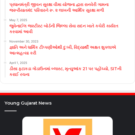
પ્રધાનમંત્રી જીવન સુરક્ષા વીમા યોજના દ્વારા રાનવેરી ગામના
જરૂરીયાતમંદ પરિવારને રૂ. ૨ લાખની આર્થિક સુરક્ષા મળી
May 7, 2025
જુવેનાઈલ જસ્ટીસ્ટ બોર્ડની જિલ્લા સેવા સદન ખાતે કચેરી કાર્યરત
કરવામાં આવી
November 30, 2023
જ્ઞાતિ અને ધાર્મિક ટીપ્પણીઓથી દુઃખી, વિદ્યાર્થી અક્ષત શુક્લાએ
આત્મહત્યા કરી
April 1, 2025
ડીસા ફટાકડા ગોડાઉનમાં બ્લાસ્ટ, મૃત્યુઆંક 21 પર પહોંચ્યો, SITની
કરાઈ રચના
Young Gujarat News