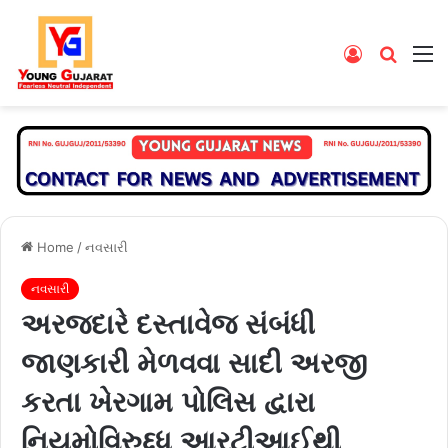
Log
Searc
M
In
for
Home
/
નવસારી
નવસારી
અરજદારે દસ્તાવેજ સંબંધી
જાણકારી મેળવવા સાદી અરજી
કરતા ખેરગામ પોલિસ દ્વારા
નિયમોવિરુદ્દધ આરટીઆઈથી