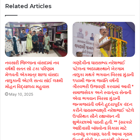
Related Articles
નવસારી જિલ્લાના વાંસદામાં નવ
ગણદેવીના ધારાસભ્ય નરેશભાઈ
વર્ષથી સતત સો ટકા પરિણામ
પટેલના અધ્યક્ષસ્થાને ખેરગામ
મેળવતી એકમાત્ર શાળા વાંસદા
તાલુકા મથકે ભગવાન બિરસા મુંડાની
તાલુકાની એટલે સત્ય સાંઈ લક્ષ્મી
૧૫૦મી જન્મ જયંતિ વર્ષની
મોહન વિદ્યાલય મહુવાસ
ગૌરવભરી ઉજવણી કરવામાં આવી *
સમાજસેવક અને સ્વાતંત્ર્ય સેનાની
May 10, 2025
એવા ભગવાન બિરસા મુંડાની
જન્મજયંતી વર્ષને હૃદયપૂર્વક વંદન
કરીને ધારાસભ્યશ્રી નરેશભાઈ પટેલે
ઉપસ્થિત સૌને રક્ષાબંધન ની
શુભેચ્છાઓ પાઠવી હતી. ** {સરકારે
આદિવાસી બાંધવોના વિકાસ માટે
વનબંધુ કલ્યાણ, ધરતી આબા ગ્રામ