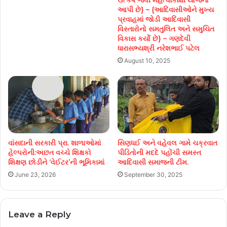
ઉત્કર્ષ જેવી મહત્વાકાંક્ષી યોજના
આપી છે} – {આદિવાસીઓને મુખ્ય
પ્રવાહમાં જોડી આદિવાસી
વિસ્તારોનો સમતુલિત અને સમુચિત
વિકાસ કર્યો છે} – ગણદેવી
ધારાસભ્યશ્રી નરેશભાઈ પટેલ
August 10, 2025
વાંસદાની સરકારી પ્રા. શાળાઓમાં
સિણધઈ અને વહેવલ ગામે ચક્રવાત
હેલ્પરોની:અછત વચ્ચે શિક્ષકો
પીડિતોની મદદે પહોંચી સમસ્ત
શિક્ષણ છોડીને ‘વેઈટર’ની ભૂમિકામાં
આદિવાસી સમાજની ટીમ.
June 23, 2026
September 30, 2025
Leave a Reply