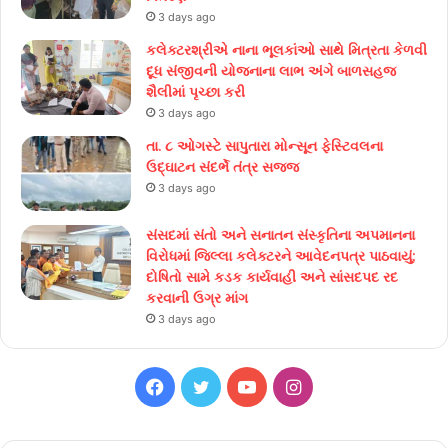
3 days ago
કલેક્ટરશ્રીએ નાના ભૂલકાંઓ સાથે મિત્રતા કેળવી
દૂધ સંજીવની યોજનાના લાભ અંગે બાળસહજ
શૈલીમાં પૃચ્છા કરી
3 days ago
તા. ૮ ઓગસ્ટે સાપુતારા મોન્સૂન ફેસ્ટિવલના
ઉદ્ઘાટન સંદર્ભે તંત્ર સજ્જ
3 days ago
સંસદમાં સંતો અને સનાતન સંસ્કૃતિના અપમાનના
વિરોધમાં જિલ્લા કલેક્ટરને આવેદનપત્ર પાઠવાયું;
દોષિતો સામે કડક કાર્યવાહી અને સાંસદપદ રદ
કરવાની ઉગ્ર માંગ
3 days ago
Facebook
Twitter
YouTube
Instagram