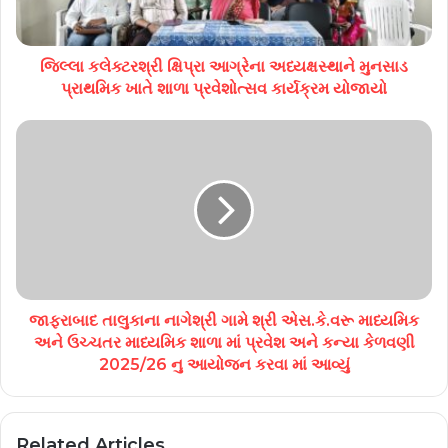
જિલ્લા કલેક્ટરશ્રી ક્ષિપ્રા આગ્રેના અધ્યક્ષસ્થાને મુનસાડ
પ્રાથમિક ખાતે શાળા પ્રવેશોત્સવ કાર્યક્રમ યોજાયો
જાફરાબાદ તાલુકાના નાગેશ્રી ગામે શ્રી એસ.કે.વરૂ માધ્યમિક
અને ઉચ્ચતર માધ્યમિક શાળા માં પ્રવેશ અને કન્યા કેળવણી
2025/26 નુ આયોજન કરવા માં આવ્યું
Related Articles