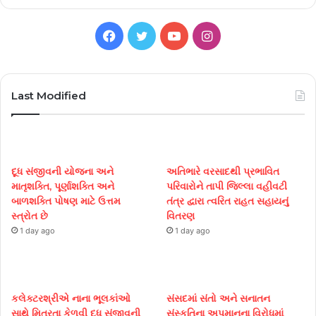
Facebook
Twitter
YouTube
Instagram
Last Modified
દૂધ સંજીવની યોજના અને
અતિભારે વરસાદથી પ્રભાવિત
માતૃશક્તિ, પૂર્ણાશક્તિ અને
પરિવારોને તાપી જિલ્લા વહીવટી
બાળશક્તિ પોષણ માટે ઉત્તમ
તંત્ર દ્વારા ત્વરિત રાહત સહાયનું
સ્ત્રોત છે
વિતરણ
1 day ago
1 day ago
કલેક્ટરશ્રીએ નાના ભૂલકાંઓ
સંસદમાં સંતો અને સનાતન
સાથે મિત્રતા કેળવી દૂધ સંજીવની
સંસ્કૃતિના અપમાનના વિરોધમાં