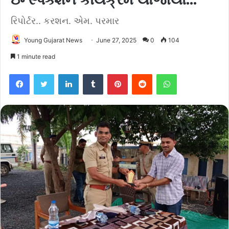
રિપોર્ટર.. કરશન. એમ. પરમાર
Young Gujarat News
June 27, 2025
0
104
1 minute read
Facebook
Twitter
LinkedIn
Tumblr
Pinterest
Reddit
WhatsApp