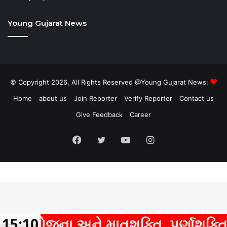
Young Gujarat News
© Copyright 2026, All Rights Reserved @Young Gujarat News:
Home
about us
Join Reporter
Verify Reporter
Contact us
Give Feedback
Career
Facebook
Twitter
YouTube
Instagram
યોજના અને માતૃશક્તિ, પૂર્ણાશક્તિ અને 
15:10