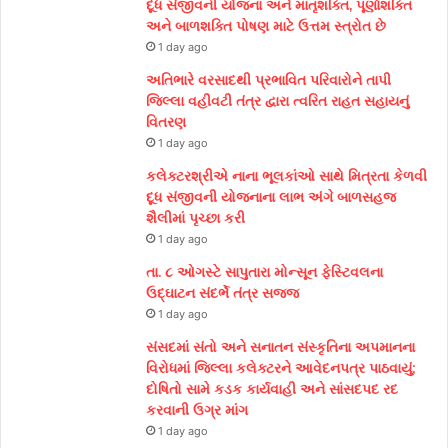
દૂધ સંજીવની યોજના અને માતૃશક્તિ, પૂર્ણાશક્તિ
અને બાળશક્તિ પોષણ માટે ઉત્તમ સ્ત્રોત છે
1 day ago
અતિભારે વરસાદથી પ્રભાવિત પરિવારોને તાપી
જિલ્લા વહીવટી તંત્ર દ્વારા ત્વરિત રાહત સહાયનું
વિતરણ
1 day ago
કલેક્ટરશ્રીએ નાના ભૂલકાંઓ સાથે મિત્રતા કેળવી
દૂધ સંજીવની યોજનાના લાભ અંગે બાળસહજ
શૈલીમાં પૃચ્છા કરી
1 day ago
તા. ૮ ઓગસ્ટે સાપુતારા મોન્સૂન ફેસ્ટિવલના
ઉદ્ઘાટન સંદર્ભે તંત્ર સજ્જ
1 day ago
સંસદમાં સંતો અને સનાતન સંસ્કૃતિના અપમાનના
વિરોધમાં જિલ્લા કલેક્ટરને આવેદનપત્ર પાઠવાયું;
દોષિતો સામે કડક કાર્યવાહી અને સાંસદપદ રદ
કરવાની ઉગ્ર માંગ
1 day ago