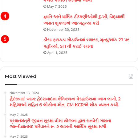
કચેરી કાર્યરત કરવામાં આવી
May 7, 2025
જ્ઞાતિ અને ધાર્મિક ટીપ્પણીઓથી દુઃખી, વિદ્યાર્થી
અક્ષત શુક્લાએ આત્મહત્યા કરી
November 30, 2023
ડીસા ફટાકડા ગોડાઉનમાં બ્લાસ્ટ, મૃત્યુઆંક 21 પર
પહોંચ્યો, SITની કરાઈ રચના
April 1, 2025
Most Viewed
November 13, 2023
હૈદરાબાદ આગ: હૈદરાબાદમાં કેમિકલના વેરહાઉસમાં આગ લાગી, 2
મહિલાઓ સહિત 6 લોકોના મોત, CM KCRએ શોક વ્યક્ત કર્યો.
May 7, 2025
પ્રધાનમંત્રી જીવન સુરક્ષા વીમા યોજના દ્વારા રાનવેરી ગામના
જરૂરીયાતમંદ પરિવારને રૂ. ૨ લાખની આર્થિક સુરક્ષા મળી
May 7, 2025