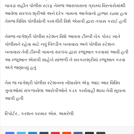
ચાવડા સહીત પોલીસ સ્ટાફ તેમજ આસપાસના ગ્રામ્ય વિસ્તારોમાંથી
આવેલા સરપંચ શ્રીઓ અને દરેક ગામના આગેવાનો હાજર રહ્યા હતા
તેમજ વિવિધ પોલીસોની કામગીરી વિશે એસપી દ્વારા તપાસ કરાઈ હતી
તેમજ નાગેશ્રી પોલીસ સ્ટેશન વિશે આવતા ટીમ્બી ચેક પોસ્ટ ખાતે
પોલીસને રહેવા માટે નવું બિલ્ડીંગ બનાવાય અને પોલીસ સ્ટેશન
બનાવાય તેવી ટીમ્બી ગામના સરપંચ દ્વારા રજૂઆત કરવામાં આવી હતી
આ રજૂઆત એસપી સાહેબે સાંભળી ને સરકારશ્રીમાં રજૂઆત કરવા
અંગે જણાવ્યું હતું
તેમ જ નાગેશ્રી પોલીસ સ્ટેશનના નોંધાયેલ એફ આઇ આર વિવિધ
ગુનાઓમાં સંકળાયેલા આરોપીઓને કડક કાર્યવાહી થાય તેવી સૂચના
આપી હતી
રિપોર્ટર.. કરશન પરમાર એમ. અમરેલી