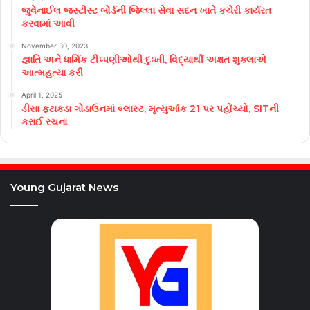
જુવેનાઈલ જસ્ટીસ્ટ બોર્ડની જિલ્લા સેવા સદન ખાતે કચેરી કાર્યરત
કરવામાં આવી
November 30, 2023
જ્ઞાતિ અને ધાર્મિક ટીપ્પણીઓથી દુઃખી, વિદ્યાર્થી અક્ષત શુક્લાએ
આત્મહત્યા કરી
April 1, 2025
ડીસા ફટાકડા ગોડાઉનમાં બ્લાસ્ટ, મૃત્યુઆંક 21 પર પહોંચ્યો, SITની
કરાઈ રચના
Young Gujarat News