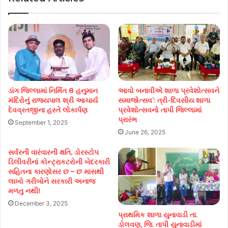
ડાંગ જિલ્લામાં નિર્મિત 8 હનુમાન
આવો બનાવીએ શાળા પ્રવેશોત્સવને
મંદિરોનું રાજ્યપાલ શ્રી આચાર્ય
સમાજોત્સવ’: ત્રી-દિવસીય શાળા
દેવવ્રતજીના હસ્તે લોકાર્પણ
પ્રવેશોત્સવનો તાપી જિલ્લામાં
પ્રારંભ
September 1, 2025
June 26, 2025
સર્વરની વારંવારની ક્ષતિ, ડોરસ્ટોપ
ડિલીવરીનાં કોન્ટ્રાકટરોની બેદરકારી
સહિતના કારણોસર છ – છ માસથી
લાખો ગરીબોને સરકારી અનાજ
મળતુ નથી!
December 3, 2025
પ્રાથમિક શાળા યુનાવાડી તા.
ડોલવણ, જિ. તાપી યુનાવાડીમાં