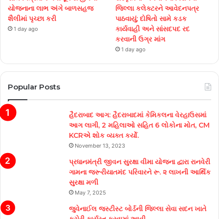
યોજનાના લાભ અંગે બાળસહજ
જિલ્લા કલેક્ટરને આવેદનપત્ર
શૈલીમાં પૃચ્છા કરી
પાઠવાયું; દોષિતો સામે કડક
કાર્યવાહી અને સાંસદપદ રદ
1 day ago
કરવાની ઉગ્ર માંગ
1 day ago
Popular Posts
હૈદરાબાદ આગ: હૈદરાબાદમાં કેમિકલના વેરહાઉસમાં
આગ લાગી, 2 મહિલાઓ સહિત 6 લોકોના મોત, CM
KCRએ શોક વ્યક્ત કર્યો.
November 13, 2023
પ્રધાનમંત્રી જીવન સુરક્ષા વીમા યોજના દ્વારા રાનવેરી
ગામના જરૂરીયાતમંદ પરિવારને રૂ. ૨ લાખની આર્થિક
સુરક્ષા મળી
May 7, 2025
જુવેનાઈલ જસ્ટીસ્ટ બોર્ડની જિલ્લા સેવા સદન ખાતે