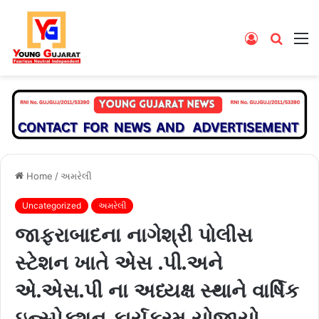
Log
Searc
M
In
for
Home
/
અમરેલી
Uncategorized
અમરેલી
જાફરાબાદના નાગેશ્રી પોલીસ
સ્ટેશન ખાતે એસ .પી.અને
એ.એસ.પી ના અધ્યક્ષ સ્થાને વાર્ષિક
ઇન્સ્પેક્શન કાર્યક્રમ યોજાયો…