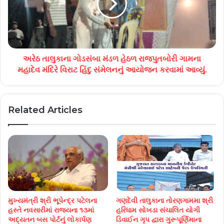
અરેઠ તાલુકાના ગોડસંબા મંડળ હેઠળ રાજપુતબોરી ગામના
મહાદેવ મંદિરે વિરાટ હિંદુ સંમેલનનું આયોજન કરવામાં આવ્યું.
Related Articles
મુખ્યમંત્રી શ્રી ભૂપેન્દ્ર પટેલના
ગણદેવી તાલુકાના તોરણગામમા શ્રી
હસ્તે નવસારીમાં રાજ્યના ૧૩માં
હરિધામ સોખડા સંચાલિત યોગી
અદ્યતન બસ પોર્ટનું લોકાર્પણ
ડિવાઈન ગૃપ દ્વારા ગુરૂપૂર્ણિમાના