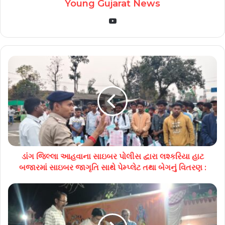
Young Gujarat News
YouTube
ડાંગ જિલ્લા આહવાના સાઇબર પોલીસ દ્વારા લશ્કરિયા હાટ
બજારમાં સાઇબર જાગૃતિ સાથે પેમ્પ્લેટ તથા બેગનું વિતરણ :