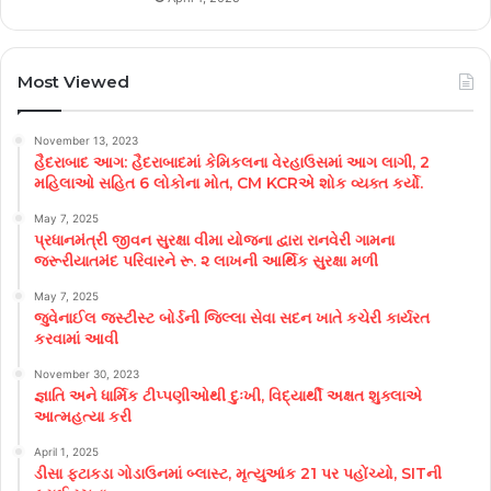
Most Viewed
November 13, 2023
હૈદરાબાદ આગ: હૈદરાબાદમાં કેમિકલના વેરહાઉસમાં આગ લાગી, 2
મહિલાઓ સહિત 6 લોકોના મોત, CM KCRએ શોક વ્યક્ત કર્યો.
May 7, 2025
પ્રધાનમંત્રી જીવન સુરક્ષા વીમા યોજના દ્વારા રાનવેરી ગામના
જરૂરીયાતમંદ પરિવારને રૂ. ૨ લાખની આર્થિક સુરક્ષા મળી
May 7, 2025
જુવેનાઈલ જસ્ટીસ્ટ બોર્ડની જિલ્લા સેવા સદન ખાતે કચેરી કાર્યરત
કરવામાં આવી
November 30, 2023
જ્ઞાતિ અને ધાર્મિક ટીપ્પણીઓથી દુઃખી, વિદ્યાર્થી અક્ષત શુક્લાએ
આત્મહત્યા કરી
April 1, 2025
ડીસા ફટાકડા ગોડાઉનમાં બ્લાસ્ટ, મૃત્યુઆંક 21 પર પહોંચ્યો, SITની