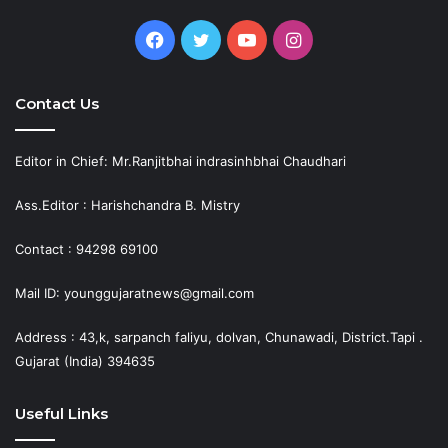
Facebook
Twitter
YouTube
Instagram
Contact Us
Editor in Chief: Mr.Ranjitbhai indrasinhbhai Chaudhari
Ass.Editor : Harishchandra B. Mistry
Contact : 94298 69100
Mail ID: younggujaratnews@gmail.com
Address : 43,k, sarpanch faliyu, dolvan, Chunawadi, District.Tapi .
Gujarat (India) 394635
Useful Links