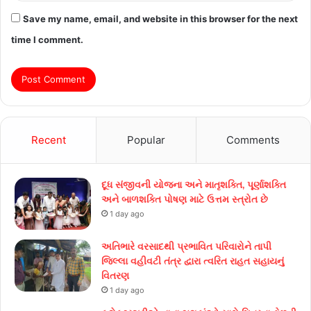
Save my name, email, and website in this browser for the next
time I comment.
Recent
Popular
Comments
દૂધ સંજીવની યોજના અને માતૃશક્તિ, પૂર્ણાશક્તિ
અને બાળશક્તિ પોષણ માટે ઉત્તમ સ્ત્રોત છે
1 day ago
અતિભારે વરસાદથી પ્રભાવિત પરિવારોને તાપી
જિલ્લા વહીવટી તંત્ર દ્વારા ત્વરિત રાહત સહાયનું
વિતરણ
1 day ago