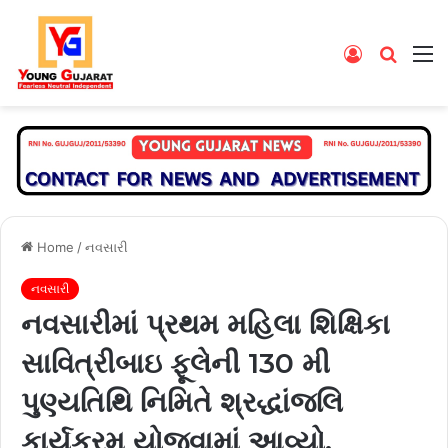
Log
Searc
M
In
for
Home
/
નવસારી
નવસારી
નવસારીમાં પ્રથમ મહિલા શિક્ષિકા
સાવિત્રીબાઇ ફૂલેની 130 મી
પુણ્યતિથિ નિમિતે શ્રદ્ધાંજલિ
કાર્યક્રમ યોજવામાં આવ્યો.