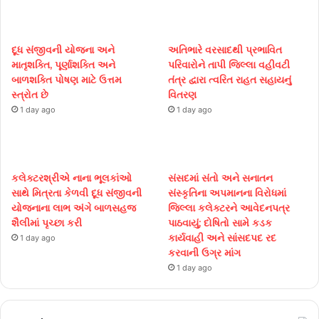
દૂધ સંજીવની યોજના અને
અતિભારે વરસાદથી પ્રભાવિત
માતૃશક્તિ, પૂર્ણાશક્તિ અને
પરિવારોને તાપી જિલ્લા વહીવટી
બાળશક્તિ પોષણ માટે ઉત્તમ
તંત્ર દ્વારા ત્વરિત રાહત સહાયનું
સ્ત્રોત છે
વિતરણ
1 day ago
1 day ago
કલેક્ટરશ્રીએ નાના ભૂલકાંઓ
સંસદમાં સંતો અને સનાતન
સાથે મિત્રતા કેળવી દૂધ સંજીવની
સંસ્કૃતિના અપમાનના વિરોધમાં
યોજનાના લાભ અંગે બાળસહજ
જિલ્લા કલેક્ટરને આવેદનપત્ર
શૈલીમાં પૃચ્છા કરી
પાઠવાયું; દોષિતો સામે કડક
કાર્યવાહી અને સાંસદપદ રદ
1 day ago
કરવાની ઉગ્ર માંગ
1 day ago