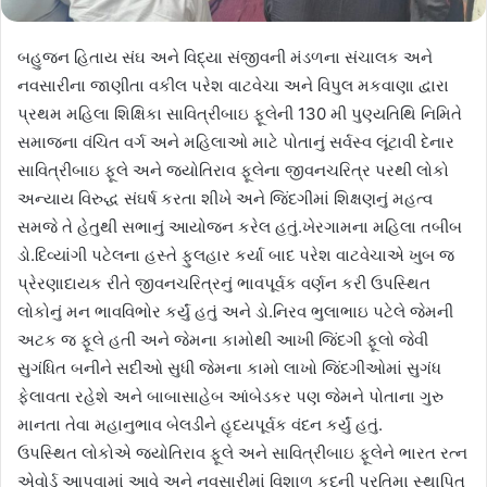
બહુજન હિતાય સંઘ અને વિદ્યા સંજીવની મંડળના સંચાલક અને
નવસારીના જાણીતા વકીલ પરેશ વાટવેચા અને વિપુલ મકવાણા દ્વારા
પ્રથમ મહિલા શિક્ષિકા સાવિત્રીબાઇ ફૂલેની 130 મી પુણ્યતિથિ નિમિતે
સમાજના વંચિત વર્ગ અને મહિલાઓ માટે પોતાનું સર્વસ્વ લૂંટાવી દેનાર
સાવિત્રીબાઇ ફૂલે અને જ્યોતિરાવ ફૂલેના જીવનચરિત્ર પરથી લોકો
અન્યાય વિરુદ્ધ સંઘર્ષ કરતા શીખે અને જિંદગીમાં શિક્ષણનું મહત્વ
સમજે તે હેતુથી સભાનું આયોજન કરેલ હતું.ખેરગામના મહિલા તબીબ
ડો.દિવ્યાંગી પટેલના હસ્તે ફુલહાર કર્યા બાદ પરેશ વાટવેચાએ ખુબ જ
પ્રેરણાદાયક રીતે જીવનચરિત્રનું ભાવપૂર્વક વર્ણન કરી ઉપસ્થિત
લોકોનું મન ભાવવિભોર કર્યું હતું અને ડો.નિરવ ભુલાભાઇ પટેલે જેમની
અટક જ ફૂલે હતી અને જેમના કામોથી આખી જિંદગી ફૂલો જેવી
સુગંધિત બનીને સદીઓ સુધી જેમના કામો લાખો જિંદગીઓમાં સુગંધ
ફેલાવતા રહેશે અને બાબાસાહેબ આંબેડકર પણ જેમને પોતાના ગુરુ
માનતા તેવા મહાનુભાવ બેલડીને હૃદયપૂર્વક વંદન કર્યું હતું.
ઉપસ્થિત લોકોએ જ્યોતિરાવ ફૂલે અને સાવિત્રીબાઇ ફૂલેને ભારત રત્ન
એવોર્ડ આપવામાં આવે અને નવસારીમાં વિશાળ કદની પ્રતિમા સ્થાપિત