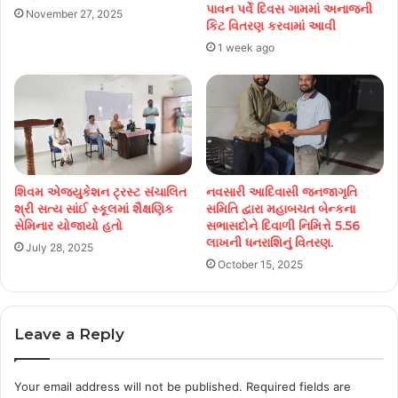
પાવન પર્વે દિવસ ગામમાં અનાજની
November 27, 2025
કિટ વિતરણ કરવામાં આવી
1 week ago
શિવમ એજ્યુકેશન ટ્રસ્ટ સંચાલિત
નવસારી આદિવાસી જનજાગૃતિ
શ્રી સત્ય સાંઈ સ્કૂલમાં શૈક્ષણિક
સમિતિ દ્વારા મહાબચત બેન્કના
સેમિનાર યોજાયો હતો
સભાસદોને દિવાળી નિમિત્તે 5.56
લાખની ધનરાશિનું વિતરણ.
July 28, 2025
October 15, 2025
Leave a Reply
Your email address will not be published.
Required fields are