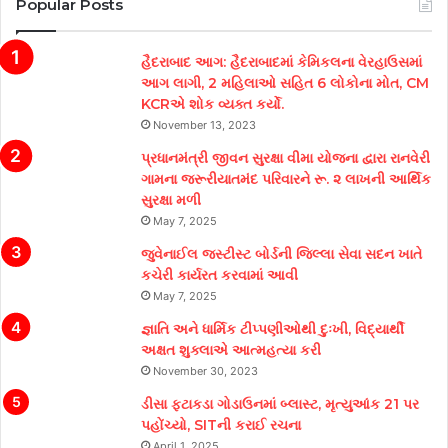
Popular Posts
હૈદરાબાદ આગ: હૈદરાબાદમાં કેમિકલના વેરહાઉસમાં
આગ લાગી, 2 મહિલાઓ સહિત 6 લોકોના મોત, CM
KCRએ શોક વ્યક્ત કર્યો.
November 13, 2023
પ્રધાનમંત્રી જીવન સુરક્ષા વીમા યોજના દ્વારા રાનવેરી
ગામના જરૂરીયાતમંદ પરિવારને રૂ. ૨ લાખની આર્થિક
સુરક્ષા મળી
May 7, 2025
જુવેનાઈલ જસ્ટીસ્ટ બોર્ડની જિલ્લા સેવા સદન ખાતે
કચેરી કાર્યરત કરવામાં આવી
May 7, 2025
જ્ઞાતિ અને ધાર્મિક ટીપ્પણીઓથી દુઃખી, વિદ્યાર્થી
અક્ષત શુક્લાએ આત્મહત્યા કરી
November 30, 2023
ડીસા ફટાકડા ગોડાઉનમાં બ્લાસ્ટ, મૃત્યુઆંક 21 પર
પહોંચ્યો, SITની કરાઈ રચના
April 1, 2025