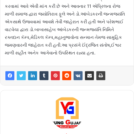
કરવામાં આવે એવી માંગ કરી છે અને આવનાર 11 એપ્રિલના રોજ
માળી સમાજ દ્વારા જ્યોતિરાવ ફૂલે અને ડો.આંબેડકરની જન્મજયંતિ
એકસાથે ઉજવવામાં આવશે તેવી જાહેરાત કરી હતી અને પરેશભાઈ
વાટવેચા દ્વારા ડો.બાબાસાહેબ આંબેડકરની જન્મજયંતિ નિમિતે
રક્તદાન કૅમ્પ,મેડિકલ કૅમ્પ,મહાનુભાવોના સન્માન તેમજ સામુહિક
જમણવારની જાહેરાત કરી હતી.આ પ્રસંગે ઈંદ્રજિત સંતોષ,ઈશ્વર
માળી સહીત અનેક આગેવાનો ઉપસ્થિત રહ્યા હતા.