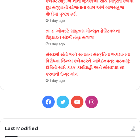
કલેક્ટરશ્રીએ નાના ભૂલકાંઓ સાથે મિત્રતા કેળવી
દૂધ સંજીવની યોજનાના લાભ અંગે બાળસહજ
શૈલીમાં પૃચ્છા કરી
1 day ago
તા. ૮ ઓગસ્ટે સાપુતારા મોન્સૂન ફેસ્ટિવલના
ઉદ્ઘાટન સંદર્ભે તંત્ર સજ્જ
1 day ago
સંસદમાં સંતો અને સનાતન સંસ્કૃતિના અપમાનના
વિરોધમાં જિલ્લા કલેક્ટરને આવેદનપત્ર પાઠવાયું;
દોષિતો સામે કડક કાર્યવાહી અને સાંસદપદ રદ
કરવાની ઉગ્ર માંગ
1 day ago
Facebook
Twitter
YouTube
Instagram
Last Modified