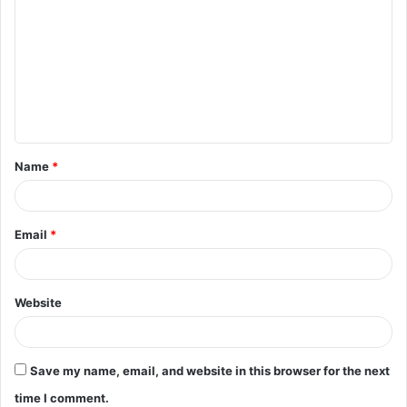
o
m
m
e
n
t
Name
*
*
Email
*
Website
Save my name, email, and website in this browser for the next
time I comment.