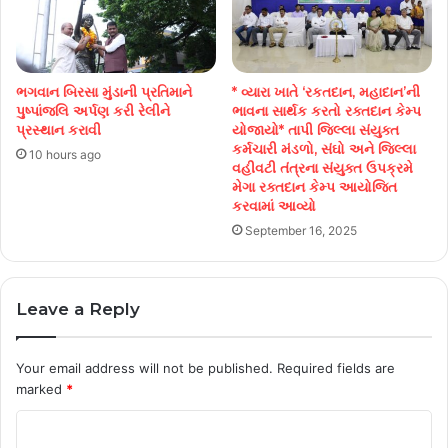
ભગવાન બિરસા મુંડાની પ્રતિમાને
* વ્યારા ખાતે ‘રકતદાન, મહાદાન’ની
પુષ્પાંજલિ અર્પણ કરી રેલીને
ભાવના સાર્થક કરતો રક્તદાન કેમ્પ
પ્રસ્થાન કરાવી
યોજાયો* તાપી જિલ્લા સંયુક્ત
કર્મચારી મંડળો, સંઘો અને જિલ્લા
10 hours ago
વહીવટી તંત્રના સંયુક્ત ઉપક્રમે
મેગા રક્તદાન કેમ્પ આયોજિત
કરવામાં આવ્યો
September 16, 2025
Leave a Reply
Your email address will not be published.
Required fields are
marked
*
C