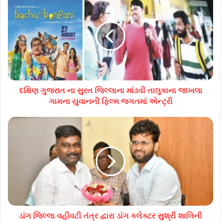
દક્ષિણ ગુજરાત ના સુરત જિલ્લાના માંડવી તાલુકાના જાખલા
ગામના યુવાનની ફિલ્મ જગતમાં એન્ટ્રી
ડાંગ જિલ્લા વહીવટી તંત્ર દ્વારા ડાંગ કલેક્ટર સુશ્રી શાલિની