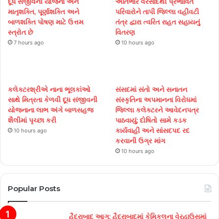
દૂધ સંજીવની યોજના અને
અતિભારે વરસાદથી પ્રભાવિત
માતૃશક્તિ, પૂર્ણાશક્તિ અને
પરિવારોને તાપી જિલ્લા વહીવટી
બાળશક્તિ પોષણ માટે ઉત્તમ
તંત્ર દ્વારા ત્વરિત રાહત સહાયનું
સ્ત્રોત છે
વિતરણ
7 hours ago
10 hours ago
કલેક્ટરશ્રીએ નાના ભૂલકાંઓ
સંસદમાં સંતો અને સનાતન
સાથે મિત્રતા કેળવી દૂધ સંજીવની
સંસ્કૃતિના અપમાનના વિરોધમાં
યોજનાના લાભ અંગે બાળસહજ
જિલ્લા કલેક્ટરને આવેદનપત્ર
શૈલીમાં પૃચ્છા કરી
પાઠવાયું; દોષિતો સામે કડક
કાર્યવાહી અને સાંસદપદ રદ
10 hours ago
કરવાની ઉગ્ર માંગ
10 hours ago
Popular Posts
હૈદરાબાદ આગ: હૈદરાબાદમાં કેમિકલના વેરહાઉસમાં