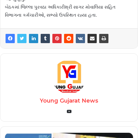
બેઠકમાં જિલ્લા પુરવઠા અધિકારીશ્રી સાગર મોવાલિયા સહિત
વિભાગના કર્મચારીઓ, સભ્યો ઉપસ્થિત રહ્યા હતા.
Young Gujarat News
YouTube