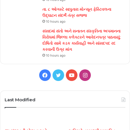
તા. ૮ ઓગસ્ટે સાપુતારા મોન્સૂન ફેસ્ટિવલના
ઉદ્ઘાટન સંદર્ભે તંત્ર સજ્જ
10 hours ago
સંસદમાં સંતો અને સનાતન સંસ્કૃતિના અપમાનના
વિરોધમાં જિલ્લા કલેક્ટરને આવેદનપત્ર પાઠવાયું;
દોષિતો સામે કડક કાર્યવાહી અને સાંસદપદ રદ
કરવાની ઉગ્ર માંગ
10 hours ago
Facebook
Twitter
YouTube
Instagram
Last Modified