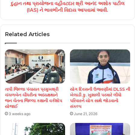
દુહાન તથા પ્રાયોજના વહીવટદાર શ્રી આનંદ અશોક પાટીલ
(IAS) ને ભાવભીની વિદાય આપવામાં આવી.
Related Articles
તાપી જિલ્લા પંચાયત પ્રમુખશ્રી
યોગ દિવસની ઉજવણીમાં DLSS ની
ચંચળબેન ચૌધરીના અધ્યક્ષથાને
ખેલાડી કુ. ખુશાલી પરમારે લીધો
જન ચેતના જિલ્લા કક્ષાની વર્કશોપ
પરિવારને યોગ સાથે જોડવાનો
યોજાઈ
સંકલ્પ
3 weeks ago
June 21, 2026