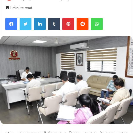
1 minute read
Facebook
Twitter
LinkedIn
Tumblr
Pinterest
Reddit
WhatsApp