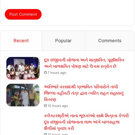
Recent
Popular
Comments
દૂધ સંજીવની યોજના અને માતૃશક્તિ, પૂર્ણાશક્તિ
અને બાળશક્તિ પોષણ માટે ઉત્તમ સ્ત્રોત છે
7 hours ago
અતિભારે વરસાદથી પ્રભાવિત પરિવારોને તાપી
જિલ્લા વહીવટી તંત્ર દ્વારા ત્વરિત રાહત સહાયનું
વિતરણ
10 hours ago
કલેક્ટરશ્રીએ નાના ભૂલકાંઓ સાથે મિત્રતા કેળવી
દૂધ સંજીવની યોજનાના લાભ અંગે બાળસહજ
શૈલીમાં પૃચ્છા કરી
10 hours ago