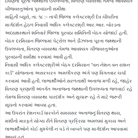
ઇંધણના પૂરતા જથ્થાની ઉપલબ્ધતા, વિતરણ વ્યવસ્થા તેમજ આવશ્યક
ચીજવસ્તુઓના પુરવઠાની સમીક્ષા
માહિતી બ્યુરો, તા. ૧૮ :- તાપી જિલ્લા કલેક્ટરશ્રી દેવ ચૌધરીના
માર્ગદર્શન હેઠળ નિવાસી અધિક કલેક્ટરશ્રી આર.આર. બોરડના
અધ્યક્ષસ્થાને શનિવારે જિલ્લા પુરવઠા સમિતિની બેઠક યોજાઈ હતી.
બેઠક દરમિયાન જિલ્લામાં પેટ્રોલ અને ડીઝલના પૂરતા જથ્થાની
ઉપલબ્ધતા, વિતરણ વ્યવસ્થા તેમજ આવશ્યક ચીજવસ્તુઓના
પુરવઠાની સમીક્ષા કરવામાં આવી હતી.
નિવાસી અધિક કલેક્ટરશ્રીએ બેઠક દરમિયાન “વન નેશન વન રાશન
કાર્ડ” યોજનાના અસરકારક અમલીકરણ અંગે પણ વિગતવાર ચર્ચા
કરવામાં આવી હતી. લાભાર્થીઓને સરળતાથી અનાજ મળી રહે, જાહેર
વિતરણ પ્રણાલી અંતર્ગત અનાજના જથ્થાની ઉપલબ્ધતા જળવાઈ રહે
તેમજ વિતરણ વ્યવસ્થા પારદર્શક અને સુચારૂ રહે તે માટે જરૂરી
સૂચનો કરવામાં આવ્યા હતા.
આ ઉપરાંત રેશનકાર્ડ ધારકોને સમયસર અનાજનું વિતરણ થાય,
મશીનો મારફતે યોગ્ય રીતે વિતરણ પ્રક્રિયા અમલમાં મુકાય અને
લાભાર્થીઓને કોઈ મુશ્કેલી ન પડે તે બાબતે પણ માર્ગદર્શન આપવામાં
આવ્યું હતું.