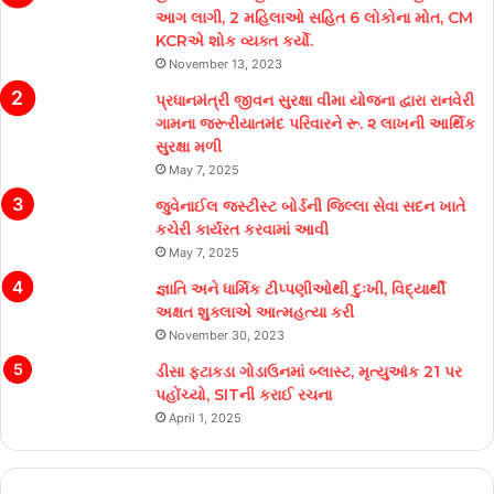
આગ લાગી, 2 મહિલાઓ સહિત 6 લોકોના મોત, CM
KCRએ શોક વ્યક્ત કર્યો.
November 13, 2023
પ્રધાનમંત્રી જીવન સુરક્ષા વીમા યોજના દ્વારા રાનવેરી
ગામના જરૂરીયાતમંદ પરિવારને રૂ. ૨ લાખની આર્થિક
સુરક્ષા મળી
May 7, 2025
જુવેનાઈલ જસ્ટીસ્ટ બોર્ડની જિલ્લા સેવા સદન ખાતે
કચેરી કાર્યરત કરવામાં આવી
May 7, 2025
જ્ઞાતિ અને ધાર્મિક ટીપ્પણીઓથી દુઃખી, વિદ્યાર્થી
અક્ષત શુક્લાએ આત્મહત્યા કરી
November 30, 2023
ડીસા ફટાકડા ગોડાઉનમાં બ્લાસ્ટ, મૃત્યુઆંક 21 પર
પહોંચ્યો, SITની કરાઈ રચના
April 1, 2025