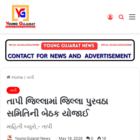
Log
Searc
M
In
for
Home
/
તાપી
તાપી
તાપી જિલ્લામાં જિલ્લા પુરવઠા
સમિતિની બેઠક યોજાઈ
માહિતી બ્યુરો,- તાપી
Young Gujarat News
May 18, 2026
0
19