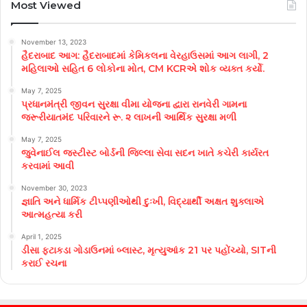
Most Viewed
November 13, 2023
હૈદરાબાદ આગ: હૈદરાબાદમાં કેમિકલના વેરહાઉસમાં આગ લાગી, 2
મહિલાઓ સહિત 6 લોકોના મોત, CM KCRએ શોક વ્યક્ત કર્યો.
May 7, 2025
પ્રધાનમંત્રી જીવન સુરક્ષા વીમા યોજના દ્વારા રાનવેરી ગામના
જરૂરીયાતમંદ પરિવારને રૂ. ૨ લાખની આર્થિક સુરક્ષા મળી
May 7, 2025
જુવેનાઈલ જસ્ટીસ્ટ બોર્ડની જિલ્લા સેવા સદન ખાતે કચેરી કાર્યરત
કરવામાં આવી
November 30, 2023
જ્ઞાતિ અને ધાર્મિક ટીપ્પણીઓથી દુઃખી, વિદ્યાર્થી અક્ષત શુક્લાએ
આત્મહત્યા કરી
April 1, 2025
ડીસા ફટાકડા ગોડાઉનમાં બ્લાસ્ટ, મૃત્યુઆંક 21 પર પહોંચ્યો, SITની
કરાઈ રચના