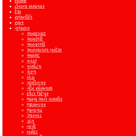
Home
ટોચના સમાચાર
દેશ
રાજનીતિ
રમત
ગુજરાત
અમદાવાદ
અમરેલી
અરવલ્લી
અરુણાચલ પ્રદેશ
આણંદ
કચ્છ
કર્ણાટક
કેરળ
ખેડા
ગાંધીનગર
ગીર સોમનાથ
છોટા ઉદેપુર
જમ્મુ અને કાશ્મીર
જામનગર
જુનાગઢ
ઝારખંડ
ડાંગ
તાપી
નર્મદા