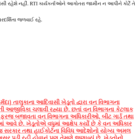
ેસી રહેશે નહીં. RTI કાર્યકર્તાઓને આગોતરા જામીન ન આપીને કોર્ટે તે
ારદર્શિતા જળવાઈ રહે.
મદા) તાલુકાના આદિવાસી ખેડૂતો દ્વારા વન વિભાગના
તાની આજીવિકા ચલાવી રહ્યા છે, છતાં વન વિભાગના કેટલાક
જમાં ફરજ બજાવતા વન વિભાગના અધિકારીઓ, બીટ ગાર્ડ તથા
 આવે છે. ખેડૂતોએ વધુમાં આક્ષેપ કર્યો છે કે વન અધિકાર
જ સરકાર તથા હાઈકોર્ટના વિવિધ આદેશોનો યોગ્ય અમલ
ડી રહી હોવાનું પણ તેમણે જણાવ્યું છે. ખેડૂતોનો