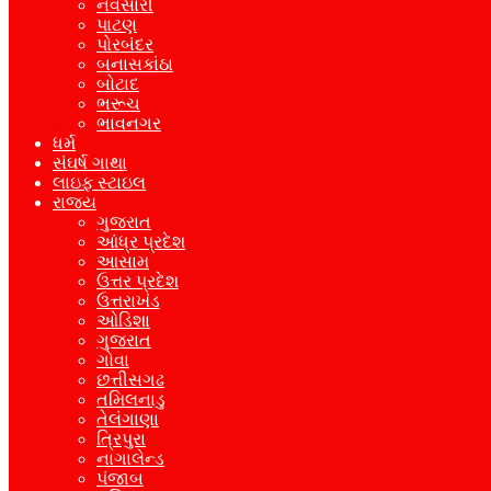
નવસારી
પાટણ
પોરબંદર
બનાસકાંઠા
બોટાદ
ભરૂચ
ભાવનગર
ધર્મ
સંઘર્ષ ગાથા
લાઇફ સ્ટાઇલ
રાજ્ય
ગુજરાત
આંધ્ર પ્રદેશ
આસામ
ઉત્તર પ્રદેશ
ઉત્તરાખંડ
ઓડિશા
ગુજરાત
ગોવા
છત્તીસગઢ
તમિલનાડુ
તેલંગાણા
ત્રિપુરા
નાગાલેન્ડ
પંજાબ