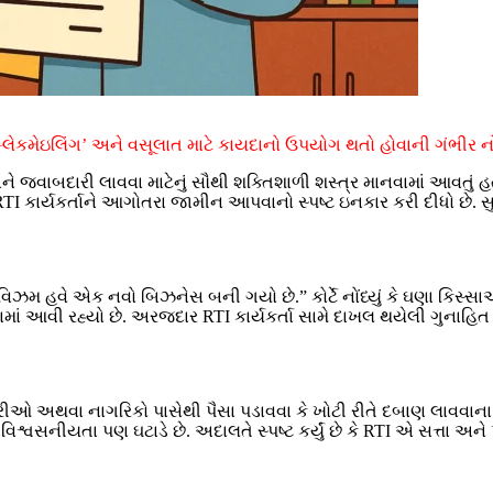
‘બ્લેકમેઇલિંગ’ અને વસૂલાત માટે કાયદાનો ઉપયોગ થતો હોવાની ગંભીર નો
 અને જવાબદારી લાવવા માટેનું સૌથી શક્તિશાળી શસ્ત્ર માનવામાં આવતું 
RTI કાર્યકર્તાને આગોતરા જામીન આપવાનો સ્પષ્ટ ઇનકાર કરી દીધો છે. 
ક્ટિવિઝમ હવે એક નવો બિઝનેસ બની ગયો છે.” કોર્ટે નોંધ્યું કે ઘણા ક
ામાં આવી રહ્યો છે. અરજદાર RTI કાર્યકર્તા સામે દાખલ થયેલી ગુનાહિત 
ીઓ અથવા નાગરિકો પાસેથી પૈસા પડાવવા કે ખોટી રીતે દબાણ લાવવાના પ
સનીયતા પણ ઘટાડે છે. અદાલતે સ્પષ્ટ કર્યું છે કે RTI એ સત્તા અને પાર