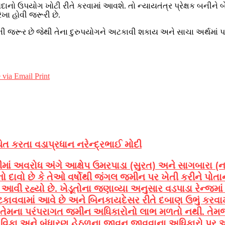
યદાનો ઉપયોગ ખોટી રીતે કરવામાં આવશે. તો ન્યાયતંત્ર પ્રેક્ષક બનીને બ
ેખા હોવી જરૂરી છે.
વાની જરૂર છે જેથી તેના દુરુપયોગને અટકાવી શકાય અને સાચા અર્થમાં પ
 via Email
Print
ત કરતા વડાપ્રધાન નરેન્દ્રભાઈ મોદી
માં અવરોધ અંગે આક્ષેપ ઉમરપાડા (સુરત) અને સાગબારા (નર્
ોનો દાવો છે કે તેઓ વર્ષોથી જંગલ જમીન પર ખેતી કરીને પો
ાં આવી રહ્યો છે. ખેડૂતોના જણાવ્યા અનુસાર વડપાડા રેન્
ટકાવવામાં આવે છે અને બિનકાયદેસર રીતે દબાણ ઉભું કરવામાં
 તેમના પરંપરાગત જમીન અધિકારોનો લાભ મળતો નથી. તેમ
કા અને બંધારણ હેઠળના જીવન જીવવાના અધિકારો પર અસર પ