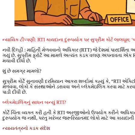
ન્યાયિક ટીપ્પણી: RTI કાયદાના દુરુપયોગ પર સુપ્રીમ કોર્ટ લાલઘૂમ; 
નવી દિલ્હી : માહિતી મેળવવાનો અધિકાર (RTT) જે દેશમાં પારદર્શિતા
ગયું છે. સુપ્રીમ ફ઼્રોર્ટે આ મામલે અત્યંત કડક વલણ અપનાવતા એક 
મચાવી દીધો છે.
શું છે સમગ્ર મામલો?
સુપ્રીમ કોર્ટે સુનાવણી દરમિયાન આકરા શબ્દોમાં કહ્યું કે, “RTI એ
મેળવવા, લોકો કે સંસ્થાઓને ડરાવવા અને બ્લેકમેઇલિંગ કરવા માટે કરવ
પાડી દીધી છે.
બ્લેકમેઇલિંગનું સાધન બન્યું RTI?
કોર્ટે ચિંતા વ્યક્ત કરી હતી કે RTI અરજીઓનો ઉપયોગ કરીને અધિકાર
દુરુપયોગ જ નથી, પરંતુ ખરેખર જરૂરિયાતમંદ લોકો માટે આ કાયદાની વિશ્વ
ન્યાયતંત્રનો કડક સંદેશ