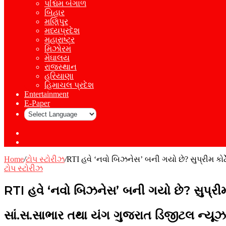
પશ્ચિમ બંગાળ
બિહાર
મણિપુર
મધ્યપ્રદેશ
મહારાષ્ટ્ર
મિઝોરમ
મેઘાલય
રાજસ્થાન
હરિયાણા
હિમાચલ પ્રદેશ
Entertainment
E-Paper
Sidebar
Log
In
Home
/
ટોપ સ્ટોરીઝ
/
RTI હવે ‘નવો બિઝનેસ’ બની ગયો છે? સુપ્રીમ કોર
ટોપ સ્ટોરીઝ
RTI હવે ‘નવો બિઝનેસ’ બની ગયો છે? સુપ્રીમ
સાં.સ.સાભાર તથા યંગ ગુજરાત ડિજીટલ ન્યૂઝ