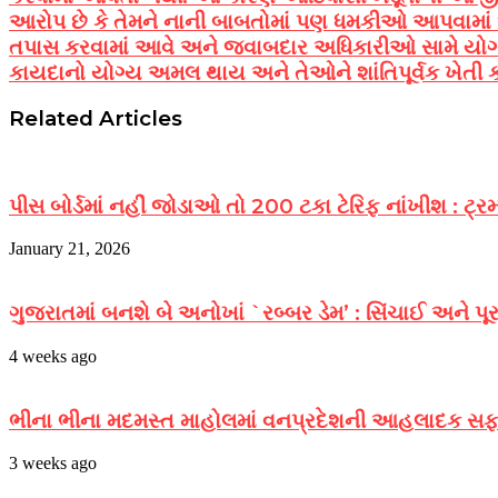
આરોપ છે કે તેમને નાની બાબતોમાં પણ ધમકીઓ આપવામાં આવ
તપાસ કરવામાં આવે અને જવાબદાર અધિકારીઓ સામે યોગ્ય ક
કાયદાનો યોગ્ય અમલ થાય અને તેઓને શાંતિપૂર્વક ખેતી 
Related Articles
પીસ બોર્ડમાં નહીં જોડાઓ તો 200 ટકા ટેરિફ નાંખીશ : ટ્રમ
January 21, 2026
ગુજરાતમાં બનશે બે અનોખાં `રબ્બર ડેમ’ : સિંચાઈ અને પૂ
4 weeks ago
ભીના ભીના મદમસ્ત માહોલમાં વનપ્રદેશની આહલાદક સફરનો
3 weeks ago