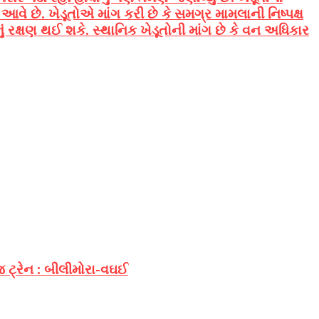
છે. ખેડૂતોએ માંગ કરી છે કે સમગ્ર મામલાની નિષ્પક્ષ
રક્ષણ થઈ શકે. સ્થાનિક ખેડૂતોની માંગ છે કે વન અધિકાર
 ટ્રેન : બીલીમોરા-વઘઈ