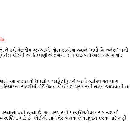
ંધ.
હતું. તે હવે કેટલીક જગ્યાએ ખોટા હાથોમાં જઇને ‘નવો બિઝનેસ’ બની
સુપ્રીમ કોર્ટની આ ટિપ્પણીએ દેશના RTI કાર્યકર્તાઓમાં ખળભળાટ
િસ્સાઓમાં આ કાયદાનો ઉપયોગ જાહેર હિતને બદલે વ્યક્તિગત લાભ
ફરિયાદના સંદર્ભમાં કોર્ટે તેમને કોઈ પણ પ્રકારની રાહત આપવાની ના
્રયાસો વધી રહ્યા છે. આ પ્રકારની પ્રવૃત્તિઓ માત્ર કાયદાનો
દર્શિતા માટે છે, કોઈની સામે વેર વાળવા કે વસૂલાત કરવા માટે નહીં.