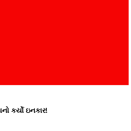
નો કર્યો ઇનકાર!