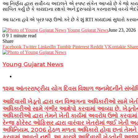
આ નિર્ણય દ્વારા સર્વોચ્ચ અદાલતે એ સ્પષ્ટ સંકેત આપ્યો છે કે જો કા
સાબિત કર્યું છે કે કાયદાના રક્ષકો અને દુરુપયોગ કરનારાઓ વચ્ચે ભેદર
આ ઘટના હવે એ પ્રશ્ન પણ ઉભો કરે છે કે શું RTI કાયદામાં સુધારો કર
Young Gujarat News
June 23, 2026
0
9
1 minute read
Facebook
Twitter
LinkedIn
Tumblr
Pinterest
Reddit
WhatsApp
Share
Facebook
Twitter
LinkedIn
Tumblr
Pinterest
Reddit
VKontakte
Share
Young Gujarat News
YouTube
૧૨મા આંતરરાષ્ટ્રીય યોગ દિવસ વિશાળ જનમેદનીને સંબોધિ
આદિવાસી ખેડૂતો દ્વારા વન વિભાગના અધિકારીઓ સામે ખેતી
અધિકારીઓ સામે ગંભીર આક્ષેપો કરવામાં આવ્યા છે. ખેડૂત
અધિકારીઓ દ્વારા તેમને ખેતી કાર્યમાં અવરોધ ઉભો કરવામ
રેન્જ ફોરેસ્ટ ઓફિસર દ્વારા વારંવાર ખેતરોમાં જઈ ખેતી અ
અધિનિયમ, 2006 હેઠળ મળતા અધિકારો હોવા છતાં તેમને
કરવામાં આવતો નથી. આ કારણે આદિવાસી ખેડૂતોની આજીવિ