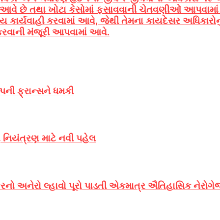
ે છે તથા ખોટા કેસોમાં ફસાવવાની ચેતવણીઓ આપવામાં આવે 
ાર્યવાહી કરવામાં આવે, જેથી તેમના કાયદેસર અધિકારોનું 
કરવાની મંજૂરી આપવામાં આવે.
્પની ફ્રાન્સને ધમકી
ર નિયંત્રણ માટે નવી પહેલ
 અનેરો લ્હાવો પૂરો પાડતી એકમાત્ર ઐતિહાસિક નેરોગેજ