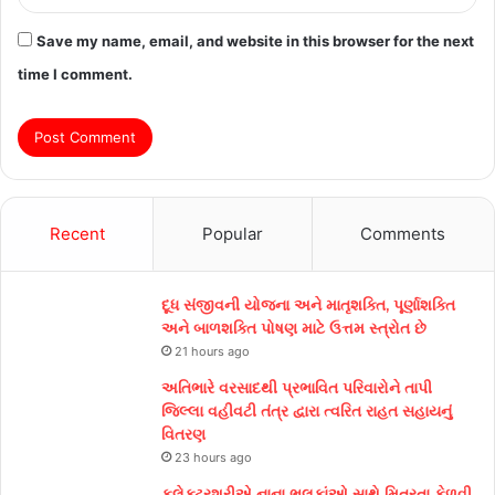
Save my name, email, and website in this browser for the next
time I comment.
Recent
Popular
Comments
દૂધ સંજીવની યોજના અને માતૃશક્તિ, પૂર્ણાશક્તિ
અને બાળશક્તિ પોષણ માટે ઉત્તમ સ્ત્રોત છે
21 hours ago
અતિભારે વરસાદથી પ્રભાવિત પરિવારોને તાપી
જિલ્લા વહીવટી તંત્ર દ્વારા ત્વરિત રાહત સહાયનું
વિતરણ
23 hours ago
કલેક્ટરશ્રીએ નાના ભૂલકાંઓ સાથે મિત્રતા કેળવી