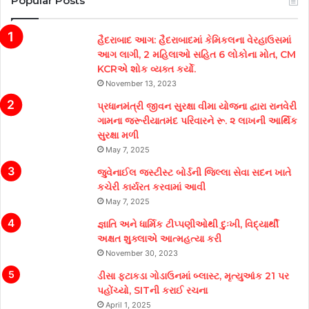
Popular Posts
હૈદરાબાદ આગ: હૈદરાબાદમાં કેમિકલના વેરહાઉસમાં
આગ લાગી, 2 મહિલાઓ સહિત 6 લોકોના મોત, CM
KCRએ શોક વ્યક્ત કર્યો.
November 13, 2023
પ્રધાનમંત્રી જીવન સુરક્ષા વીમા યોજના દ્વારા રાનવેરી
ગામના જરૂરીયાતમંદ પરિવારને રૂ. ૨ લાખની આર્થિક
સુરક્ષા મળી
May 7, 2025
જુવેનાઈલ જસ્ટીસ્ટ બોર્ડની જિલ્લા સેવા સદન ખાતે
કચેરી કાર્યરત કરવામાં આવી
May 7, 2025
જ્ઞાતિ અને ધાર્મિક ટીપ્પણીઓથી દુઃખી, વિદ્યાર્થી
અક્ષત શુક્લાએ આત્મહત્યા કરી
November 30, 2023
ડીસા ફટાકડા ગોડાઉનમાં બ્લાસ્ટ, મૃત્યુઆંક 21 પર
પહોંચ્યો, SITની કરાઈ રચના
April 1, 2025