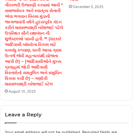
ગૌરવભરી ઉજવણી કરવામાં આવી *
December 5, 2025
સમાજસેવક અને સ્વાતંત્ર્ય સેનાની
એવા ભગવાન બિરસા મુંડાની
જન્મજયંતી વર્ષને હૃદયપૂર્વક વંદન
કરીને ધારાસભ્યશ્રી નરેશભાઈ પટેલે
ઉપસ્થિત સૌને રક્ષાબંધન ની
શુભેચ્છાઓ પાઠવી હતી. ** {સરકારે
આદિવાસી બાંધવોના વિકાસ માટે
વનબંધુ કલ્યાણ, ધરતી આબા ગ્રામ
ઉત્કર્ષ જેવી મહત્વાકાંક્ષી યોજના
આપી છે} – {આદિવાસીઓને મુખ્ય
પ્રવાહમાં જોડી આદિવાસી
વિસ્તારોનો સમતુલિત અને સમુચિત
વિકાસ કર્યો છે} – ગણદેવી
ધારાસભ્યશ્રી નરેશભાઈ પટેલ
August 10, 2025
Leave a Reply
Your email address will not be published.
Required fields are