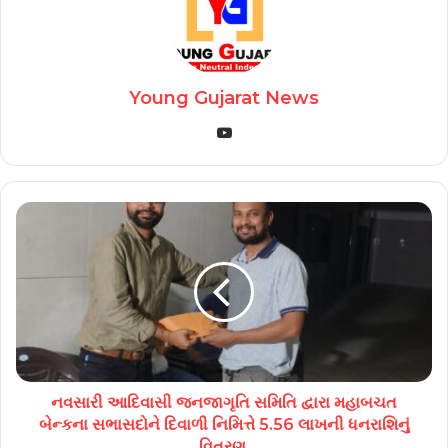
Young Gujarat News
YouTube
નવસારી આદિવાસી જનજાગૃતિ સમિતિ દ્વારા મહાબચત
બેન્કના સભાસદોને દિવાળી નિમિત્તે 5.56 લાખની ધનરાશિનું
વિતરણ.