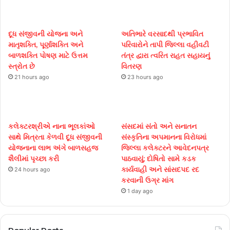
દૂધ સંજીવની યોજના અને
અતિભારે વરસાદથી પ્રભાવિત
માતૃશક્તિ, પૂર્ણાશક્તિ અને
પરિવારોને તાપી જિલ્લા વહીવટી
બાળશક્તિ પોષણ માટે ઉત્તમ
તંત્ર દ્વારા ત્વરિત રાહત સહાયનું
સ્ત્રોત છે
વિતરણ
21 hours ago
23 hours ago
કલેક્ટરશ્રીએ નાના ભૂલકાંઓ
સંસદમાં સંતો અને સનાતન
સાથે મિત્રતા કેળવી દૂધ સંજીવની
સંસ્કૃતિના અપમાનના વિરોધમાં
યોજનાના લાભ અંગે બાળસહજ
જિલ્લા કલેક્ટરને આવેદનપત્ર
શૈલીમાં પૃચ્છા કરી
પાઠવાયું; દોષિતો સામે કડક
કાર્યવાહી અને સાંસદપદ રદ
24 hours ago
કરવાની ઉગ્ર માંગ
1 day ago