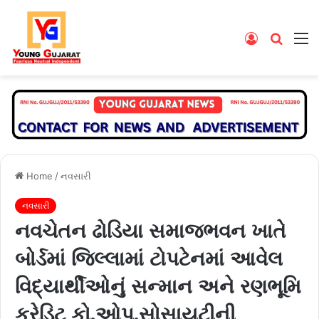
Log
Searc
M
In
for
Home
/
નવસારી
નવસારી
નવચેતન ઢોડિયા સમાજભવન ખાતે
બોર્ડમાં જિલ્લામાં ટોપટેનમાં આવેલ
વિદ્યાર્થીઓનું સન્માન અને રણભૂમિ
ક્રેડિટ કો.ઓપ.સોસાયટીની