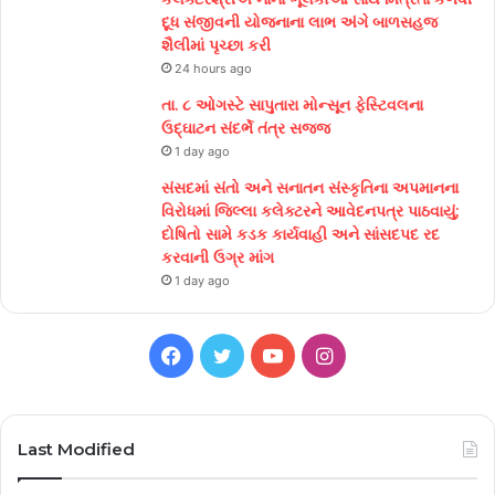
દૂધ સંજીવની યોજનાના લાભ અંગે બાળસહજ
શૈલીમાં પૃચ્છા કરી
24 hours ago
તા. ૮ ઓગસ્ટે સાપુતારા મોન્સૂન ફેસ્ટિવલના
ઉદ્ઘાટન સંદર્ભે તંત્ર સજ્જ
1 day ago
સંસદમાં સંતો અને સનાતન સંસ્કૃતિના અપમાનના
વિરોધમાં જિલ્લા કલેક્ટરને આવેદનપત્ર પાઠવાયું;
દોષિતો સામે કડક કાર્યવાહી અને સાંસદપદ રદ
કરવાની ઉગ્ર માંગ
1 day ago
Facebook
Twitter
YouTube
Instagram
Last Modified