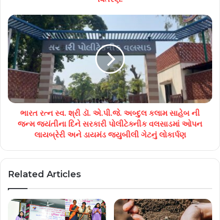
ભારત રત્ન સ્વ. શ્રી ડૉ. એ.પી.જે. અબ્દુલ કલામ સાહેબ ની
જન્મ જયંતીના દિને સરકારી પોલીટેક્નીક વલસાડમાં ઓપન
લાયબ્રેરી અને ડાયમંડ જ્યુબીલી ગેટનું લોકાર્પણ
Related Articles