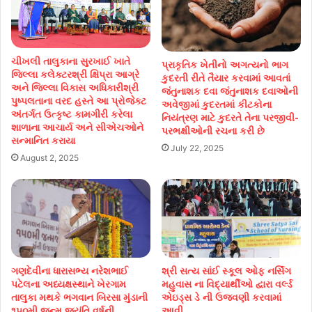
ચીખલી તાલુકાના સુરખાઈ ખાતે
પ્રાકૃતિક ખેતીનો અગત્યનો ભાગ
જિલ્લા કલેક્ટરશ્રી ક્ષિપ્રા આગ્રે
કુદરતી રીતે તૈયાર કરવામાં આવતાં
અને જિલ્લા વિકાસ અધિકારીશ્રી
જંતુનાશક દવા જંતુનાશક દવાઓની
પુષ્પલતાના વરદ હસ્તે આ પ્રોજેક્ટ
અવેજીમાં કુદરતમાં કીટકોના
અંતર્ગત ઉત્કૃષ્ટ કામગીરી કરેલા
નિયંત્રણ માટે કુદરતે તેના પરજીવી-
શાળાના આચાર્ય અને સીએચઓને
પરભક્ષીઓની રચના કરી છે
સન્માનિત કરાયા
July 22, 2025
August 2, 2025
ગણદેવીના ધારાસભ્ય નરેશભાઈ
શ્રી સત્ય સાંઈ સ્કૂલ ઓફ નર્સિંગ
પટેલના અધ્યક્ષસ્થાને ખેરગામ
મહુવાસ ના વિદ્યાર્થીઓ દ્વારા વર્લ્ડ
તાલુકા મથકે ભગવાન બિરસા મુંડાની
એઇડ્સ ડે ની ઉજવણી કરવામાં
૧૫૦મી જન્મ જયંતિ વર્ષની
આવી