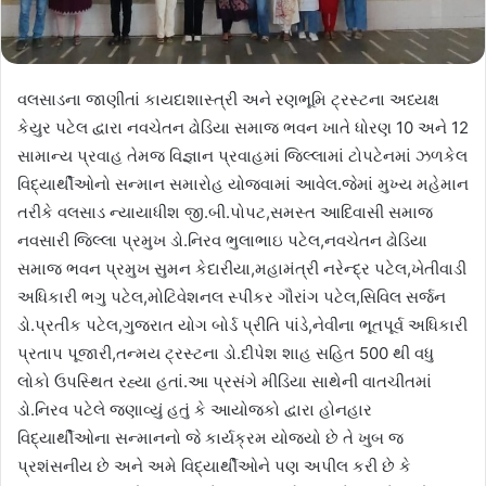
વલસાડના જાણીતાં કાયદાશાસ્ત્રી અને રણભૂમિ ટ્રસ્ટના અધ્યક્ષ
કેયુર પટેલ દ્વારા નવચેતન ઢોડિયા સમાજ ભવન ખાતે ધોરણ 10 અને 12
સામાન્ય પ્રવાહ તેમજ વિજ્ઞાન પ્રવાહમાં જિલ્લામાં ટોપટેનમાં ઝળકેલ
વિદ્યાર્થીઓનો સન્માન સમારોહ યોજવામાં આવેલ.જેમાં મુખ્ય મહેમાન
તરીકે વલસાડ ન્યાયાધીશ જી.બી.પોપટ,સમસ્ત આદિવાસી સમાજ
નવસારી જિલ્લા પ્રમુખ ડો.નિરવ ભુલાભાઇ પટેલ,નવચેતન ઢોડિયા
સમાજ ભવન પ્રમુખ સુમન કેદારીયા,મહામંત્રી નરેન્દ્ર પટેલ,ખેતીવાડી
અધિકારી ભગુ પટેલ,મોટિવેશનલ સ્પીકર ગૌરાંગ પટેલ,સિવિલ સર્જન
ડો.પ્રતીક પટેલ,ગુજરાત યોગ બોર્ડ પ્રીતિ પાંડે,નેવીના ભૂતપૂર્વ અધિકારી
પ્રતાપ પૂજારી,તન્મય ટ્રસ્ટના ડો.દીપેશ શાહ સહિત 500 થી વધુ
લોકો ઉપસ્થિત રહ્યા હતાં.આ પ્રસંગે મીડિયા સાથેની વાતચીતમાં
ડો.નિરવ પટેલે જણાવ્યું હતું કે આયોજકો દ્વારા હોનહાર
વિદ્યાર્થીઓના સન્માનનો જે કાર્યક્રમ યોજ્યો છે તે ખુબ જ
પ્રશંસનીય છે અને અમે વિદ્યાર્થીઓને પણ અપીલ કરી છે કે