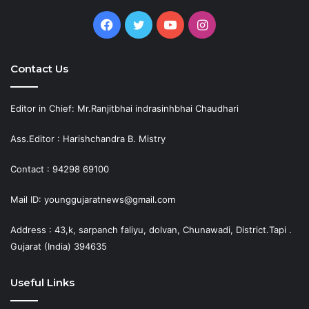
Facebook
Twitter
YouTube
Instagram
Contact Us
Editor in Chief: Mr.Ranjitbhai indrasinhbhai Chaudhari
Ass.Editor : Harishchandra B. Mistry
Contact : 94298 69100
Mail ID: younggujaratnews@gmail.com
Address : 43,k, sarpanch faliyu, dolvan, Chunawadi, District.Tapi .
Gujarat (India) 394635
Useful Links