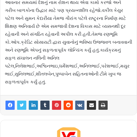
આવનાર સમયમાં દેશનું નામ રોશન થાય એવા કામો કરજો અને
ગરીબ બાળકોના ઉદ્ધાર માટે પણ પ્રયત્નશીલ રહેજો.વકીલ કેયુર
પટેલ અને સુમન કેદારીયા તેમજ ગૌરાંગ પટેલે રાષ્ટ્ર્રના નિર્માણ માટે
શિક્ષણ અનિવાર્ય છે એમ સમજાવી દેશના વિકાસ માટે વ્યસનથી દૂર
રહેવાની અને સંગઠિત રહેવાની અપીલ કરી હતી.તેમજ રણભૂમિ
કો.ઓપ.ક્રેડિટ સોસાયટી દ્વારા યુવાનોનું ભવિષ્ય ઉજ્જવળ બનાવવાની
અને રણભૂમિ એપનું સફળતાપૂર્વક લોન્ચિંગ કર્યું હતું.કાર્યક્રમનું
સફળ સંચાલન નલિની અનિલ
પટેલ,નિલેશભાઈ,અશ્વિનભાઇ,ધર્મેશભાઈ,અનિલભાઈ,પરેશભાઈ,મયુર
ભાઈ,સુનિલભાઈ,શીતલબેન,પુષ્પાબેન સહિતનાઓની ટીમે ખુબ જ
સફળતાપૂર્વક કર્યું હતું.