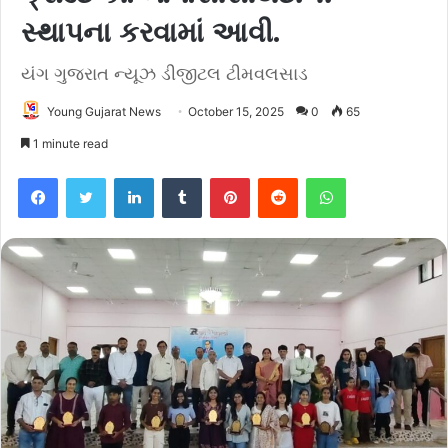
સ્થાપના કરવામાં આવી.
યંગ ગુજરાત ન્યૂઝ ડીજીટલ ટીમવલસાડ
Young Gujarat News
October 15, 2025
0
65
1 minute read
Facebook
Twitter
LinkedIn
Tumblr
Pinterest
Reddit
WhatsApp