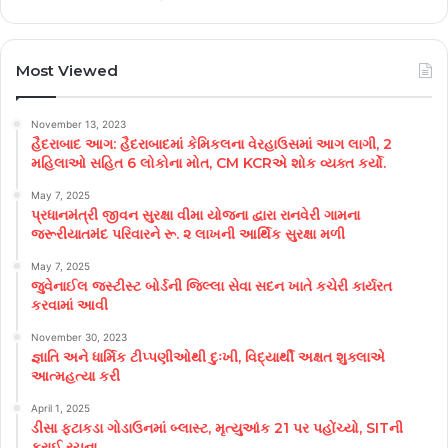
Most Viewed
November 13, 2023
હૈદરાબાદ આગ: હૈદરાબાદમાં કેમિકલના વેરહાઉસમાં આગ લાગી, 2
મહિલાઓ સહિત 6 લોકોના મોત, CM KCRએ શોક વ્યક્ત કર્યો.
May 7, 2025
પ્રધાનમંત્રી જીવન સુરક્ષા વીમા યોજના દ્વારા રાનવેરી ગામના
જરૂરીયાતમંદ પરિવારને રૂ. ૨ લાખની આર્થિક સુરક્ષા મળી
May 7, 2025
જુવેનાઈલ જસ્ટીસ્ટ બોર્ડની જિલ્લા સેવા સદન ખાતે કચેરી કાર્યરત
કરવામાં આવી
November 30, 2023
જ્ઞાતિ અને ધાર્મિક ટીપ્પણીઓથી દુઃખી, વિદ્યાર્થી અક્ષત શુક્લાએ
આત્મહત્યા કરી
April 1, 2025
ડીસા ફટાકડા ગોડાઉનમાં બ્લાસ્ટ, મૃત્યુઆંક 21 પર પહોંચ્યો, SITની
કરાઈ રચના