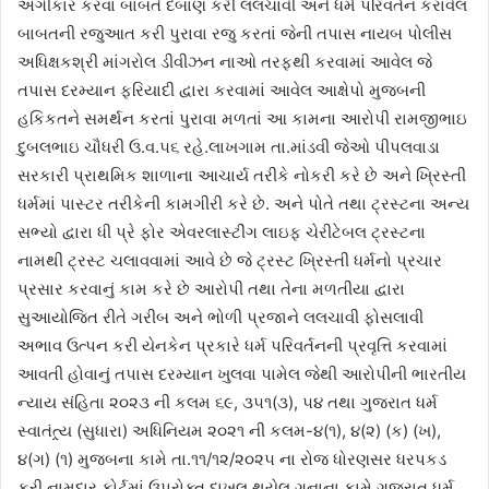
અંગીકાર કરવા બાબતે દબાણ કરી લલચાવી અને ધર્મ પરિવર્તન કરાવેલ
બાબતની રજુઆત કરી પુરાવા રજુ કરતાં જેની તપાસ નાયબ પોલીસ
અધિક્ષકશ્રી માંગરોલ ડીવીઝન નાઓ તરફથી કરવામાં આવેલ જે
તપાસ દરમ્યાન ફરિયાદી દ્વારા કરવામાં આવેલ આક્ષેપો મુજબની
હકિકતને સમર્થન કરતાં પુરાવા મળતાં આ કામના આરોપી રામજીભાઇ
દુબલભાઇ ચૌધરી ઉ.વ.૫૬ રહે.લાખગામ તા.માંડવી જેઓ પીપલવાડા
સરકારી પ્રાથમિક શાળાના આચાર્ય તરીકે નોકરી કરે છે અને ખ્રિસ્તી
ધર્મમાં પાસ્ટર તરીકેની કામગીરી કરે છે. અને પોતે તથા ટ્રસ્ટના અન્ય
સભ્યો દ્વારા ધી પ્રે ફોર એવરલાસ્ટીંગ લાઇફ ચેરીટેબલ ટ્રસ્ટના
નામથી ટ્રસ્ટ ચલાવવામાં આવે છે જે ટ્રસ્ટ ખ્રિસ્તી ધર્મનો પ્રચાર
પ્રસાર કરવાનું કામ કરે છે આરોપી તથા તેના મળતીયા દ્વારા
સુઆયોજિત રીતે ગરીબ અને ભોળી પ્રજાને લલચાવી ફોસલાવી
અભાવ ઉત્પન કરી યેનકેન પ્રકારે ધર્મ પરિવર્તનની પ્રવૃત્તિ કરવામાં
આવતી હોવાનું તપાસ દરમ્યાન ખુલવા પામેલ જેથી આરોપીની ભારતીય
ન્યાય સંહિતા ૨૦૨૩ ની કલમ ૬૯, ૩૫૧(૩), ૫૪ તથા ગુજરાત ધર્મ
સ્વાતંત્ર્ય (સુધારા) અધિનિયમ ૨૦૨૧ ની કલમ-૪(૧), ૪(૨) (ક) (ખ),
૪(ગ) (૧) મુજબના કામે તા.૧૧/૧૨/૨૦૨૫ ના રોજ ધોરણસર ધરપકડ
કરી નામદાર કોર્ટમાં ઉપરોક્ત દાખલ થયેલ ગુનાના કામે ગુજરાત ધર્મ