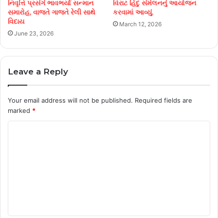
નિવૃત્તિ પ્રસંગે ભાવભર્યો સન્માન
વિરાટ હિંદુ સંમેલનનું આયોજન
સમારોહ, વાજતે ગાજતે રેલી સાથે
કરવામાં આવ્યું.
વિદાય
March 12, 2026
June 23, 2026
Leave a Reply
Your email address will not be published.
Required fields are
marked
*
C
o
m
m
e
n
t