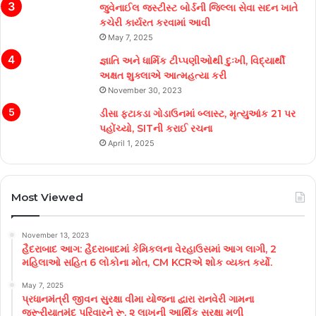
જુવેનાઈલ જસ્ટીસ્ટ બોર્ડની જિલ્લા સેવા સદન ખાતે
કચેરી કાર્યરત કરવામાં આવી
May 7, 2025
જ્ઞાતિ અને ધાર્મિક ટીપ્પણીઓથી દુઃખી, વિદ્યાર્થી
અક્ષત શુક્લાએ આત્મહત્યા કરી
November 30, 2023
ડીસા ફટાકડા ગોડાઉનમાં બ્લાસ્ટ, મૃત્યુઆંક 21 પર
પહોંચ્યો, SITની કરાઈ રચના
April 1, 2025
Most Viewed
November 13, 2023
હૈદરાબાદ આગ: હૈદરાબાદમાં કેમિકલના વેરહાઉસમાં આગ લાગી, 2
મહિલાઓ સહિત 6 લોકોના મોત, CM KCRએ શોક વ્યક્ત કર્યો.
May 7, 2025
પ્રધાનમંત્રી જીવન સુરક્ષા વીમા યોજના દ્વારા રાનવેરી ગામના
જરૂરીયાતમંદ પરિવારને રૂ. ૨ લાખની આર્થિક સુરક્ષા મળી