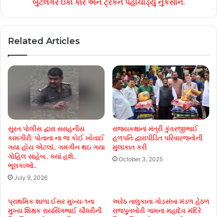
બુટલેગરે ઇકો કાર અને ટ્રકને પહોચાડ્યું નુકસાન.
Related Articles
સુરત પોલીસ દ્વારા સરાહનીય
રાજ્યકક્ષાના મંત્રી કુંવરજીભાઈ
કામગીરી: પોતાના ના જ કોઈ ખોવાઈ
હળપતિ દ્વારાપીડિત પરિવારજનોની
ગયા હોય એટલાં.. ગમગીન થઇ ગયા
મુલાકાત કરી
ગોહિલ સાહેબ.. ક્યાં હશે..
October 3, 2025
ભૂલકાઓ..
July 9, 2026
પ્રાથમિક શાળા ઈસર મુખ્ય-૧ના
અરેઠ તાલુકાના ગોડસંબા મંડળ હેઠળ
મુખ્ય શિક્ષક રાયસિંગભાઈ ચૌધરીની
રાજપુતબોરી ગામના મહાદેવ મંદિરે