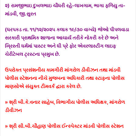
૨) રામજીભાઇ દુબલભાઇ ચૌધરી રહે-લાખગામ, ભાગા ફળિયુ તા-
માંડવી, જી.સુરત
(ધરપકડ તા. ૧૧/૧૨/૨૦૨૫ કલાક ૧૯/૩૦ વાગ્યે) જેઓ પીપલવાડા
સરકારી પ્રાથમિક શાળાના આચાર્ય તરીકે નોકરી કરે છે અને
ખ્રિસ્તી ધર્મમાં પાસ્ટર અને ધી પ્રે ફોર એવરલાસ્ટીંગ લાઇફ
ચેરીટેબલ ટ્રસ્ટના પ્રમુખ છે.
ઉપરોક્ત પ્રસંશનીય કામગીરી માંગરોલ ડીવીઝન તથા માંડવી
પોલીસ સ્ટેશનના નીચે મુજબના અધિકારી તથા સ્ટાફના પોલીસ
માણસોએ સંયુક્ત ટીમવર્ક દ્વારા કરેલ છે.
» શ્રી બી.કે.વનાર સાહેબ, વિભાગીય પોલીસ અધિક્ષક, માંગરોળ
ડીવીઝન
» શ્રી સી.બી.ચૌહાણ પોલીસ ઈન્સ્પેક્ટર માંડવી પોલીસ સ્ટેશન