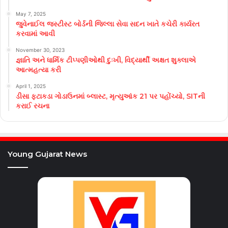
May 7, 2025
જુવેનાઈલ જસ્ટીસ્ટ બોર્ડની જિલ્લા સેવા સદન ખાતે કચેરી કાર્યરત
કરવામાં આવી
November 30, 2023
જ્ઞાતિ અને ધાર્મિક ટીપ્પણીઓથી દુઃખી, વિદ્યાર્થી અક્ષત શુક્લાએ
આત્મહત્યા કરી
April 1, 2025
ડીસા ફટાકડા ગોડાઉનમાં બ્લાસ્ટ, મૃત્યુઆંક 21 પર પહોંચ્યો, SITની
કરાઈ રચના
Young Gujarat News