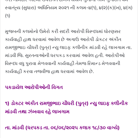
સ્વાતંત્ર્ય (સુધારા) અધિનિયમ ૨૦૨૧ ની કલમ-૪(૧), ૪(૨)(ક)(ખ), ૪(ગ)
(૧)
મુજબની કલમોનો ઉમેરો કરી સદરી આરોપી વિરૂધ્ધમાં ધોરણસર
કાર્યવાહી હાથ ધરવામાં આવેલ છે અગાઉ આરોપી ડોકટર અંકીત
રામજીભાઇ ચૌધરી (પુત્ર) ન્યુ લાઇફ કલીનીક માંડવી રહે લાખગામ તા.
માંડવી જિ. સુરતનાઓની ધરપકડ કરવામાં આવેલ હતી. આરોપીઓ
વિરૂધ્ધ વધુ પુરાવા મેળવવાની કાર્યવાહી તેમજ રિમાન્ડ મેળવવાની
કાર્યવાહી કરવા તજવીજ હાથ ધરવામાં આવેલ છે.
પકડાયેલ આરોપીઓની વિગત
૧) ડોકટર અંકીત રામજીભાઇ ચૌધરી (પુત્ર) ન્યુ લાઇફ કલીનીક
માંડવી તથા ઝંખવાવ રહે લાખગામ
તા. માંડવી (ધરપકડ તા. ૦૬/૦૬/૨૦૨૫ કલાક ૧૮/૩૦ વાગ્યે)