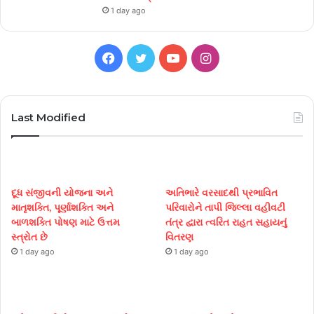
1 day ago
Facebook
Twitter
YouTube
Instagram
Last Modified
દૂધ સંજીવની યોજના અને
અતિભારે વરસાદથી પ્રભાવિત
માતૃશક્તિ, પૂર્ણાશક્તિ અને
પરિવારોને તાપી જિલ્લા વહીવટી
બાળશક્તિ પોષણ માટે ઉત્તમ
તંત્ર દ્વારા ત્વરિત રાહત સહાયનું
સ્ત્રોત છે
વિતરણ
1 day ago
1 day ago