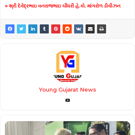
» શ્રી દેવેંદ્રભાઇ વનરાજભાઇ ચૌધરી હે.કો. માંગરોળ ડીવીઝન
Young Gujarat News
YouTube