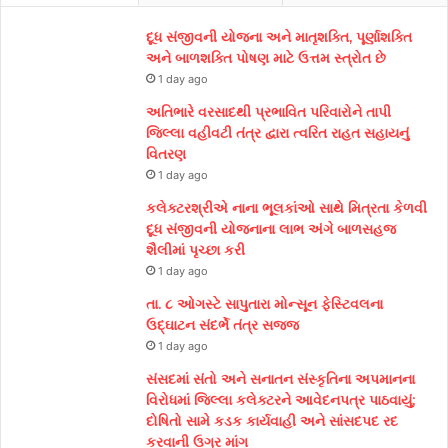
દૂધ સંજીવની યોજના અને માતૃશક્તિ, પૂર્ણાશક્તિ
અને બાળશક્તિ પોષણ માટે ઉત્તમ સ્ત્રોત છે
1 day ago
અતિભારે વરસાદથી પ્રભાવિત પરિવારોને તાપી
જિલ્લા વહીવટી તંત્ર દ્વારા ત્વરિત રાહત સહાયનું
વિતરણ
1 day ago
કલેક્ટરશ્રીએ નાના ભૂલકાંઓ સાથે મિત્રતા કેળવી
દૂધ સંજીવની યોજનાના લાભ અંગે બાળસહજ
શૈલીમાં પૃચ્છા કરી
1 day ago
તા. ૮ ઓગસ્ટે સાપુતારા મોન્સૂન ફેસ્ટિવલના
ઉદ્ઘાટન સંદર્ભે તંત્ર સજ્જ
1 day ago
સંસદમાં સંતો અને સનાતન સંસ્કૃતિના અપમાનના
વિરોધમાં જિલ્લા કલેક્ટરને આવેદનપત્ર પાઠવાયું;
દોષિતો સામે કડક કાર્યવાહી અને સાંસદપદ રદ
કરવાની ઉગ્ર માંગ