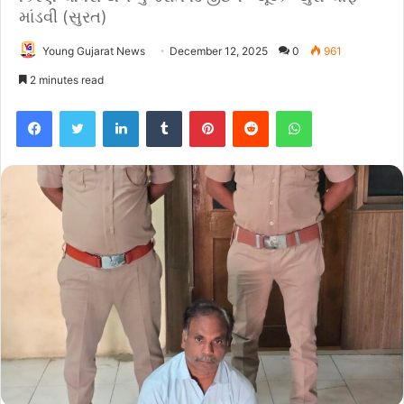
માંડવી (સુરત)
Young Gujarat News
December 12, 2025
0
961
2 minutes read
Facebook
Twitter
LinkedIn
Tumblr
Pinterest
Reddit
WhatsApp