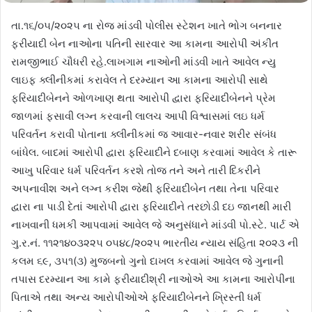
તા.૧૬/૦૫/૨૦૨૫ ના રોજ માંડવી પોલીસ સ્ટેશન ખાતે ભોગ બનનાર
ફરીયાદી બેન નાઓના પતિની સારવાર આ કામના આરોપી અંકીત
રામજીભાઈ ચૌધરી રહે.લાખગામ નાઓની માંડવી ખાતે આવેલ ન્યુ
લાઇફ ક્લીનીકમાં કરાવેલ તે દરમ્યાન આ કામના આરોપી સાથે
ફરિયાદીબેનને ઓળખાણ થતા આરોપી દ્વારા ફરિયાદીબેનને પ્રેમ
જાળમાં ફસાવી લગ્ન કરવાની લાલચ આપી વિશ્વાસમાં લઇ ધર્મ
પરિવર્તન કરાવી પોતાના ક્લીનીકમાં જ આવાર-નવાર શરીર સંબંધ
બાંધેલ. બાદમાં આરોપી દ્વારા ફરિયાદીને દબાણ કરવામાં આવેલ કે તારૂ
આખુ પરિવાર ધર્મ પરિવર્તન કરશે તોજ તને અને તારી દિકરીને
અપનાવીશ અને લગ્ન કરીશ જેથી ફરિયાદીબેન તથા તેના પરિવાર
દ્વારા ના પાડી દેતાં આરોપી દ્વારા ફરિયાદીને તરછોડી દઇ જાનથી મારી
નાખવાની ધમકી આપવામાં આવેલ જે અનુસંધાને માંડવી પો.સ્ટે. પાર્ટ એ
ગુ.ર.નં. ૧૧૨૧૪૦૩૨૨૫ ૦૫૪૮/૨૦૨૫ ભારતીય ન્યાય સંહિતા ૨૦૨૩ ની
કલમ ૬૯, ૩૫૧(૩) મુજબનો ગુનો દાખલ કરવામાં આવેલ જે ગુનાની
તપાસ દરમ્યાન આ કામે ફરીયાદીશ્રી નાઓએ આ કામના આરોપીના
પિતાએ તથા અન્ય આરોપીઓએ ફરિયાદીબેનને ખ્રિસ્તી ધર્મ