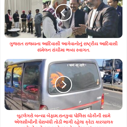
ગુજરાત રાજયના આદિવાસી આગેવાનોનું રાષ્ટ્રીય આદિવાસી
સંમેલન રાંચીમા ભવ્ય સ્વાગત.
બુટલેગરો બન્યા બેફામ.રાનકુવા પોલિસ ચોકીની સામે
એલસીબીની ઘેરાબંધી તોડી ભાગી રહેલા ક્રેટા કારચાલક