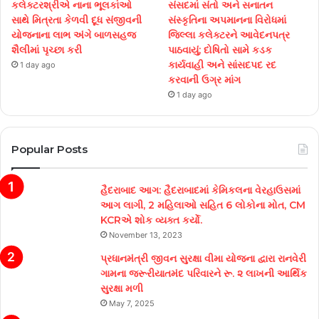
કલેક્ટરશ્રીએ નાના ભૂલકાંઓ
સંસદમાં સંતો અને સનાતન
સાથે મિત્રતા કેળવી દૂધ સંજીવની
સંસ્કૃતિના અપમાનના વિરોધમાં
યોજનાના લાભ અંગે બાળસહજ
જિલ્લા કલેક્ટરને આવેદનપત્ર
શૈલીમાં પૃચ્છા કરી
પાઠવાયું; દોષિતો સામે કડક
કાર્યવાહી અને સાંસદપદ રદ
1 day ago
કરવાની ઉગ્ર માંગ
1 day ago
Popular Posts
હૈદરાબાદ આગ: હૈદરાબાદમાં કેમિકલના વેરહાઉસમાં
આગ લાગી, 2 મહિલાઓ સહિત 6 લોકોના મોત, CM
KCRએ શોક વ્યક્ત કર્યો.
November 13, 2023
પ્રધાનમંત્રી જીવન સુરક્ષા વીમા યોજના દ્વારા રાનવેરી
ગામના જરૂરીયાતમંદ પરિવારને રૂ. ૨ લાખની આર્થિક
સુરક્ષા મળી
May 7, 2025