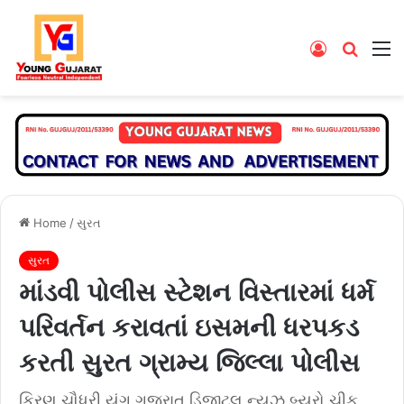
Log
Searc
M
In
for
Home
/
સુરત
સુરત
માંડવી પોલીસ સ્ટેશન વિસ્તારમાં ધર્મ
પરિવર્તન કરાવતાં ઇસમની ધરપકડ
કરતી સુરત ગ્રામ્ય જિલ્લા પોલીસ
કિરણ ચૌધરી યંગ ગુજરાત ડિજીટલ ન્યૂઝ બ્યુરો ચીફ