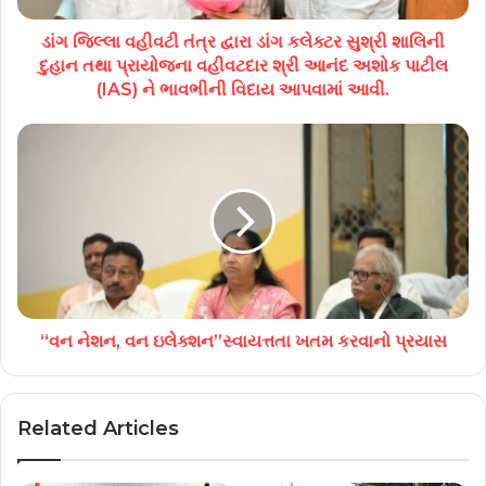
ડાંગ જિલ્લા વહીવટી તંત્ર દ્વારા ડાંગ કલેક્ટર સુશ્રી શાલિની
દુહાન તથા પ્રાયોજના વહીવટદાર શ્રી આનંદ અશોક પાટીલ
(IAS) ને ભાવભીની વિદાય આપવામાં આવી.
“વન નેશન, વન ઇલેક્શન”સ્વાયત્તતા ખતમ કરવાનો પ્રયાસ
Related Articles