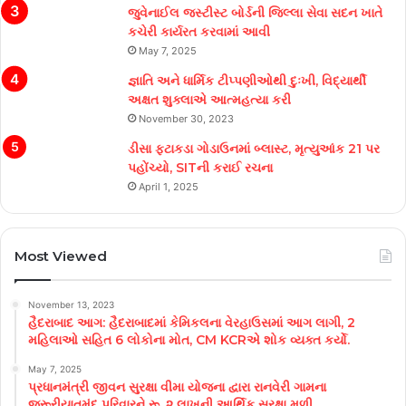
જુવેનાઈલ જસ્ટીસ્ટ બોર્ડની જિલ્લા સેવા સદન ખાતે
કચેરી કાર્યરત કરવામાં આવી
May 7, 2025
જ્ઞાતિ અને ધાર્મિક ટીપ્પણીઓથી દુઃખી, વિદ્યાર્થી
અક્ષત શુક્લાએ આત્મહત્યા કરી
November 30, 2023
ડીસા ફટાકડા ગોડાઉનમાં બ્લાસ્ટ, મૃત્યુઆંક 21 પર
પહોંચ્યો, SITની કરાઈ રચના
April 1, 2025
Most Viewed
November 13, 2023
હૈદરાબાદ આગ: હૈદરાબાદમાં કેમિકલના વેરહાઉસમાં આગ લાગી, 2
મહિલાઓ સહિત 6 લોકોના મોત, CM KCRએ શોક વ્યક્ત કર્યો.
May 7, 2025
પ્રધાનમંત્રી જીવન સુરક્ષા વીમા યોજના દ્વારા રાનવેરી ગામના
જરૂરીયાતમંદ પરિવારને રૂ. ૨ લાખની આર્થિક સુરક્ષા મળી