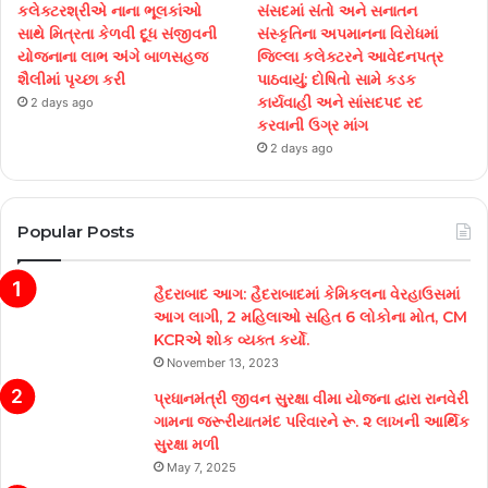
કલેક્ટરશ્રીએ નાના ભૂલકાંઓ
સંસદમાં સંતો અને સનાતન
સાથે મિત્રતા કેળવી દૂધ સંજીવની
સંસ્કૃતિના અપમાનના વિરોધમાં
યોજનાના લાભ અંગે બાળસહજ
જિલ્લા કલેક્ટરને આવેદનપત્ર
શૈલીમાં પૃચ્છા કરી
પાઠવાયું; દોષિતો સામે કડક
કાર્યવાહી અને સાંસદપદ રદ
2 days ago
કરવાની ઉગ્ર માંગ
2 days ago
Popular Posts
હૈદરાબાદ આગ: હૈદરાબાદમાં કેમિકલના વેરહાઉસમાં
આગ લાગી, 2 મહિલાઓ સહિત 6 લોકોના મોત, CM
KCRએ શોક વ્યક્ત કર્યો.
November 13, 2023
પ્રધાનમંત્રી જીવન સુરક્ષા વીમા યોજના દ્વારા રાનવેરી
ગામના જરૂરીયાતમંદ પરિવારને રૂ. ૨ લાખની આર્થિક
સુરક્ષા મળી
May 7, 2025