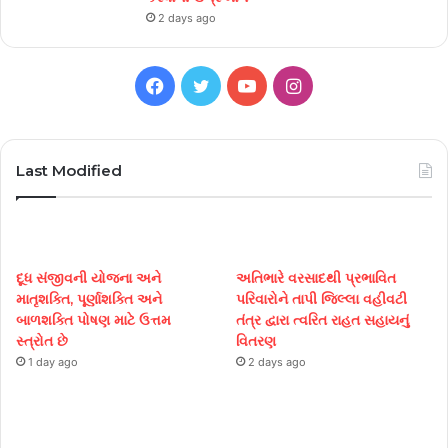
2 days ago
Facebook
Twitter
YouTube
Instagram
Last Modified
દૂધ સંજીવની યોજના અને
અતિભારે વરસાદથી પ્રભાવિત
માતૃશક્તિ, પૂર્ણાશક્તિ અને
પરિવારોને તાપી જિલ્લા વહીવટી
બાળશક્તિ પોષણ માટે ઉત્તમ
તંત્ર દ્વારા ત્વરિત રાહત સહાયનું
સ્ત્રોત છે
વિતરણ
1 day ago
2 days ago