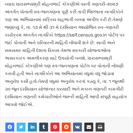
વ્યારા ધારાસભ્યશ્રી મોહનભાઈ કોંકણીએ વસ્તી ગણતરી-૨૦૨૭
અંતર્ગત પોતાની સ્વ-જનગણના પૂર્ણ કરી તાપી જિલ્લાના નાગરિકોને
પણ આ અભિયાનમાં સક્રિય સહભાગી બનવા અપીલ કરી છે.તેમણે
જણાવ્યું કે, તા. ૧૭ મે થી ૩૧ મે દરમિયાન આયોજિત સ્વ-ગણતરી
કાર્યક્રમ અંતર્ગત નાગરિકો https://self.census.gov.in પોર્ટલ પર
જઈ પોતાની અને પરિવારની માહિતી નોંધાવી શકે છે. સાચી અને
સમયસર માહિતી દેશના વિકાસ તેમજ સરકારી યોજનાઓના
અસરકારક અમલીકરણ માટે ઉપયોગી બનશે. ધારાસભ્યશ્રી
મોહનભાઈ કોંકણીએ પણ સ્વ-જનગણના પોર્ટલ પર પોતાની નોંધણી
કરાવી હતી અને નાગરિકોને આ અભિયાનમાં વધુમાં વધુ જોડાવા
અનુરોધ કર્યો હતો.તેમણે વધુમાં અનુરોધ કરતાં કહ્યુ કે, તા. ૧ જૂનથી
૩૦ જૂન દરમિયાન યોજાનાર ઘરયાદી અને મકાન ગણતરી કામગીરી
દરમિયાન ગણતરી કર્મચારીઓને જરૂરી માહિતી આપી સંપૂર્ણ સહયોગ
આપવો જોઈએ.