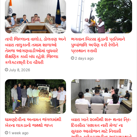
તાપી જિલ્લાના વાલોડ, ડોલવણ અને
ભગવાન બિરસા મુંડાની પ્રતિમાને
વ્યારા તાલુકાની તમામ શાળાઓ
પુષ્પાંજલિ અર્પણ કરી રેલીને
તેમજ આંગણવાડીઓમાં બુધવારે
પ્રસ્થાન કરાવી
શૈક્ષણિક કાર્ય બંધ રહેશે: જિલ્લા
2 days ago
કલેક્ટરશ્રી દેવ ચૌધરી
July 8, 2026
ધામણદેવીના અનામત જંગલમાંથી
વ્યારા ખાતે ૨૦મીથી શરૂ થનાર ત્રિ-
ખેરના લાકડાનો જથ્થો જપ્ત
દિવસીય ‘સશક્ત નારી મેળા’ ના
સુચારુ આયોજન માટે નિવાસી
1 week ago