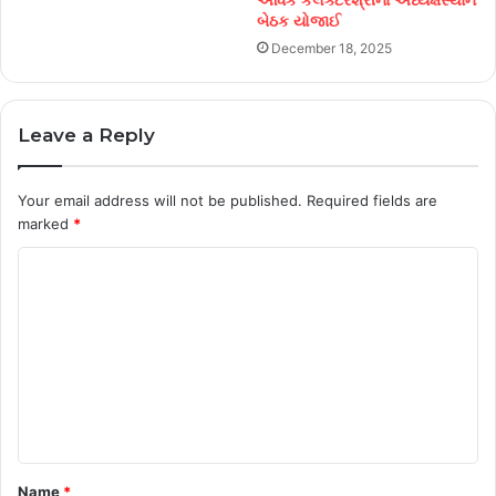
અધિક કલેક્ટરશ્રીના અધ્યક્ષસ્થાને
બેઠક યોજાઈ
December 18, 2025
Leave a Reply
Your email address will not be published.
Required fields are
marked
*
C
o
m
m
e
n
t
Name
*