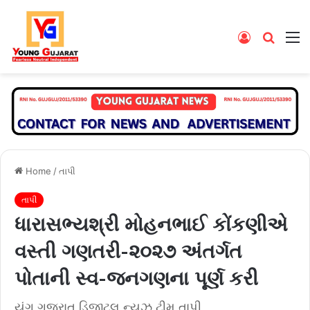
Log
Searc
M
In
for
Home
/
તાપી
તાપી
ધારાસભ્યશ્રી મોહનભાઈ કોંકણીએ
વસ્તી ગણતરી-૨૦૨૭ અંતર્ગત
પોતાની સ્વ-જનગણના પૂર્ણ કરી
યંગ ગુજરાત ડિજીટલ ન્યૂઝ ટીમ તાપી