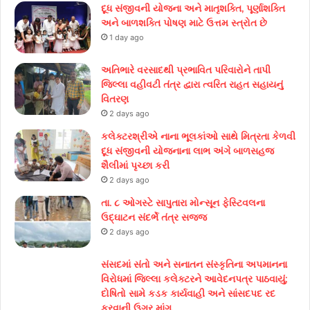
દૂધ સંજીવની યોજના અને માતૃશક્તિ, પૂર્ણાશક્તિ
અને બાળશક્તિ પોષણ માટે ઉત્તમ સ્ત્રોત છે
1 day ago
અતિભારે વરસાદથી પ્રભાવિત પરિવારોને તાપી
જિલ્લા વહીવટી તંત્ર દ્વારા ત્વરિત રાહત સહાયનું
વિતરણ
2 days ago
કલેક્ટરશ્રીએ નાના ભૂલકાંઓ સાથે મિત્રતા કેળવી
દૂધ સંજીવની યોજનાના લાભ અંગે બાળસહજ
શૈલીમાં પૃચ્છા કરી
2 days ago
તા. ૮ ઓગસ્ટે સાપુતારા મોન્સૂન ફેસ્ટિવલના
ઉદ્ઘાટન સંદર્ભે તંત્ર સજ્જ
2 days ago
સંસદમાં સંતો અને સનાતન સંસ્કૃતિના અપમાનના
વિરોધમાં જિલ્લા કલેક્ટરને આવેદનપત્ર પાઠવાયું;
દોષિતો સામે કડક કાર્યવાહી અને સાંસદપદ રદ
કરવાની ઉગ્ર માંગ