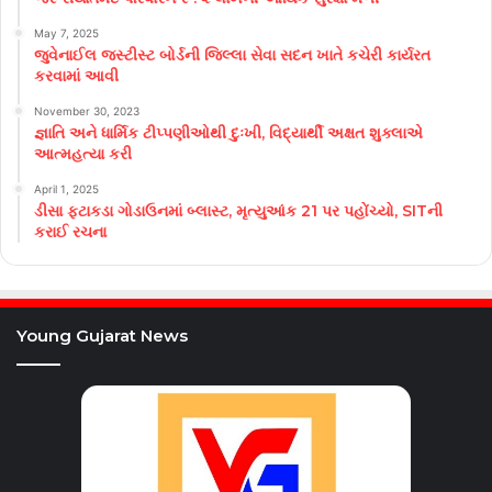
May 7, 2025
જુવેનાઈલ જસ્ટીસ્ટ બોર્ડની જિલ્લા સેવા સદન ખાતે કચેરી કાર્યરત
કરવામાં આવી
November 30, 2023
જ્ઞાતિ અને ધાર્મિક ટીપ્પણીઓથી દુઃખી, વિદ્યાર્થી અક્ષત શુક્લાએ
આત્મહત્યા કરી
April 1, 2025
ડીસા ફટાકડા ગોડાઉનમાં બ્લાસ્ટ, મૃત્યુઆંક 21 પર પહોંચ્યો, SITની
કરાઈ રચના
Young Gujarat News