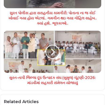
સુરત પોલીસ દ્વારા સરાહનીય કામગીરી: પોતાના ના જ કોઈ
ખોવાઈ ગયા હોય એટલાં.. ગમગીન થઇ ગયા ગોહિલ સાહેબ..
ક્યાં હશે.. ભૂલકાઓ..
સુરત-તાપી જિલ્લા દૂધ ઉત્પાદક સંઘ (સુમુલ) ચૂંટણી-2026:
માંડવીમાં સહકારી સંમેલન યોજાયું
Related Articles