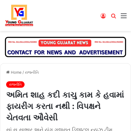
Log
Searc
M
In
for
Home
/
રાજનીતિ
રાજનીતિ
અમિત શાહ કદી કાચુ કામ કે હવામાં
ફાયરીંગ કરતા નથી : વિપક્ષને
ચેતવતા ઔવેસી
સાં.સ.સાભાર અને યંગ ગુજરાત ડિજીટલ ન્યૂઝ ટીમ