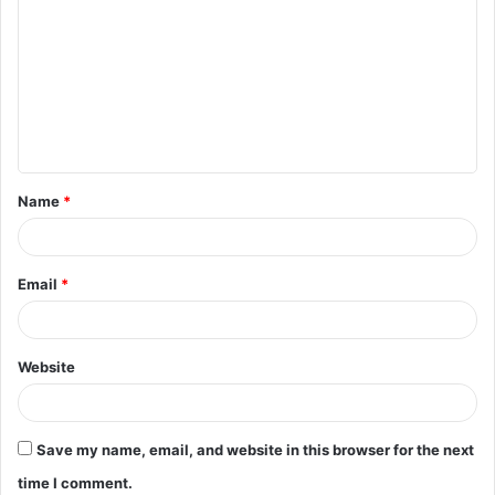
o
m
m
e
n
t
Name
*
*
Email
*
Website
Save my name, email, and website in this browser for the next
time I comment.