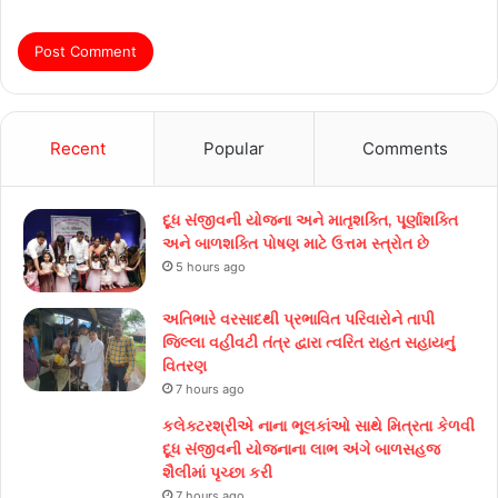
Recent
Popular
Comments
દૂધ સંજીવની યોજના અને માતૃશક્તિ, પૂર્ણાશક્તિ
અને બાળશક્તિ પોષણ માટે ઉત્તમ સ્ત્રોત છે
5 hours ago
અતિભારે વરસાદથી પ્રભાવિત પરિવારોને તાપી
જિલ્લા વહીવટી તંત્ર દ્વારા ત્વરિત રાહત સહાયનું
વિતરણ
7 hours ago
કલેક્ટરશ્રીએ નાના ભૂલકાંઓ સાથે મિત્રતા કેળવી
દૂધ સંજીવની યોજનાના લાભ અંગે બાળસહજ
શૈલીમાં પૃચ્છા કરી
7 hours ago