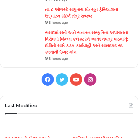
તા. ૮ ઓગસ્ટે સાપુતારા મોન્સૂન ફેસ્ટિવલના
ઉદ્ઘાટન સંદર્ભે તંત્ર સજ્જ
8 hours ago
સંસદમાં સંતો અને સનાતન સંસ્કૃતિના અપમાનના
વિરોધમાં જિલ્લા કલેક્ટરને આવેદનપત્ર પાઠવાયું;
દોષિતો સામે કડક કાર્યવાહી અને સાંસદપદ રદ
કરવાની ઉગ્ર માંગ
8 hours ago
Facebook
Twitter
YouTube
Instagram
Last Modified