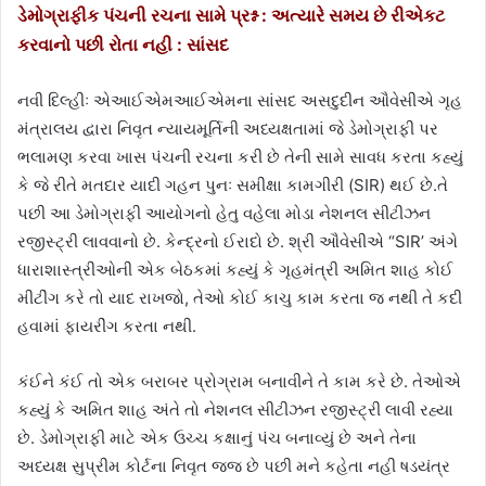
ડેમોગ્રાફીક પંચની રચના સામે પ્રશ્ન : અત્યારે સમય છે રીએકટ
કરવાનો પછી રોતા નહી : સાંસદ
નવી દિલ્હીઃ એઆઈએમઆઈએમના સાંસદ અસદુદીન ઔવેસીએ ગૃહ
મંત્રાલય દ્વારા નિવૃત ન્યાયમૂર્તિની અધ્યક્ષતામાં જે ડેમોગ્રાફી પર
ભલામણ કરવા ખાસ પંચની રચના કરી છે તેની સામે સાવધ કરતા કહ્યું
કે જે રીતે મતદાર યાદી ગહન પુનઃ સમીક્ષા કામગીરી (SIR) થઈ છે.તે
પછી આ ડેમોગ્રાફી આયોગનો હેતુ વહેલા મોડા નેશનલ સીટીઝન
રજીસ્ટ્રી લાવવાનો છે. કેન્દ્રનો ઈરાદો છે. શ્રી ઔવેસીએ “SIR’ અંગે
ધારાશાસ્ત્રીઓની એક બેઠકમાં કહ્યું કે ગૃહમંત્રી અમિત શાહ કોઈ
મીટીંગ કરે તો યાદ રાખજો, તેઓ કોઈ કાચુ કામ કરતા જ નથી તે કદી
હવામાં ફાયરીંગ કરતા નથી.
કંઈને કંઈ તો એક બરાબર પ્રોગ્રામ બનાવીને તે કામ કરે છે. તેઓએ
કહ્યું કે અમિત શાહ અંતે તો નેશનલ સીટીઝન રજીસ્ટ્રી લાવી રહ્યા
છે. ડેમોગ્રાફી માટે એક ઉચ્ચ કક્ષાનું પંચ બનાવ્યું છે અને તેના
અધ્યક્ષ સુપ્રીમ કોર્ટના નિવૃત જજ છે પછી મને કહેતા નહી ષડયંત્ર