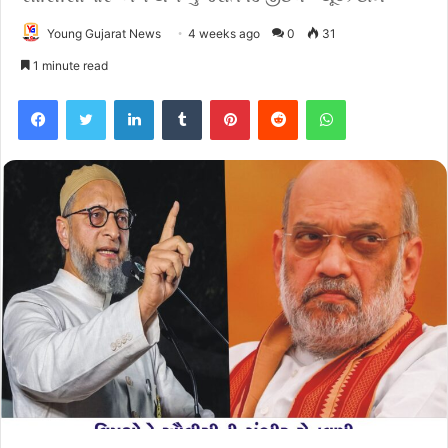
Young Gujarat News
4 weeks ago
0
31
1 minute read
Facebook
Twitter
LinkedIn
Tumblr
Pinterest
Reddit
WhatsApp