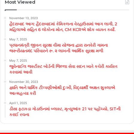
Most Viewed
November 13, 2023
હૈદરાબાદ આગ: હૈદરાબાદમાં કેમિકલના વેરહાઉસમાં આગ લાગી, 2
મહિલાઓ સહિત 6 લોકોના મોત, CM KCRએ શોક વ્યક્ત કર્યો.
May 7, 2025
પ્રધાનમંત્રી જીવન સુરક્ષા વીમા યોજના દ્વારા રાનવેરી ગામના
જરૂરીયાતમંદ પરિવારને રૂ. ૨ લાખની આર્થિક સુરક્ષા મળી
May 7, 2025
જુવેનાઈલ જસ્ટીસ્ટ બોર્ડની જિલ્લા સેવા સદન ખાતે કચેરી કાર્યરત
કરવામાં આવી
November 30, 2023
જ્ઞાતિ અને ધાર્મિક ટીપ્પણીઓથી દુઃખી, વિદ્યાર્થી અક્ષત શુક્લાએ
આત્મહત્યા કરી
April 1, 2025
ડીસા ફટાકડા ગોડાઉનમાં બ્લાસ્ટ, મૃત્યુઆંક 21 પર પહોંચ્યો, SITની
કરાઈ રચના