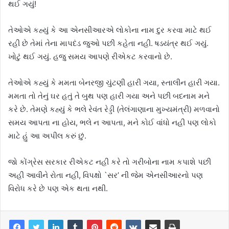
થઈ ગયું!
તેઓએ કહ્યું કે આ એનસીઆરએ લોકોના નામ દુર કરવા માટે થઈ
રહી છે તેમાં તેના માપદંડ જુઓ પછી કહેતા નહી. ષડયંત્ર થઈ ગયું.
ખોટું થઈ ગયું. હજુ સમય આપણે રીએકટ કરવાનો છે.
તેઓએ કહ્યું કે મમતા બેનરજી ચુંટણી હારી ગયા, સ્તાલીન હારી ગયા.
મમતા તો તેનું ઘર હતું તે બુથ પણ હારી ગયા અને પછી બદનામ મને
કરે છે. તેમણે કહ્યું કે ભલે રેવંત રેડ્ડી (તેલંગાણાના મુખ્યમંત્રી) મળવાનો
સમય આપતા ના હોય, ભલે ન આપતા, મને કોઈ વાંધો નહી પણ લોકો
માટે હું આ અપીલ કરું છું.
જો કોંગ્રેસ સરકાર રીએકટ નહી કરે તો ગરીબોના નામ કપાશે પછી
અહી આવીને રોતા નહી, વિપક્ષો `સર’ ની જેમ એનસીઆરનો પણ
વિરોધ કરે છે પણ એક થતા નથી.