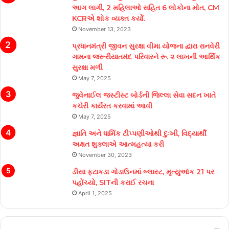
આગ લાગી, 2 મહિલાઓ સહિત 6 લોકોના મોત, CM
KCRએ શોક વ્યક્ત કર્યો.
November 13, 2023
પ્રધાનમંત્રી જીવન સુરક્ષા વીમા યોજના દ્વારા રાનવેરી
ગામના જરૂરીયાતમંદ પરિવારને રૂ. ૨ લાખની આર્થિક
સુરક્ષા મળી
May 7, 2025
જુવેનાઈલ જસ્ટીસ્ટ બોર્ડની જિલ્લા સેવા સદન ખાતે
કચેરી કાર્યરત કરવામાં આવી
May 7, 2025
જ્ઞાતિ અને ધાર્મિક ટીપ્પણીઓથી દુઃખી, વિદ્યાર્થી
અક્ષત શુક્લાએ આત્મહત્યા કરી
November 30, 2023
ડીસા ફટાકડા ગોડાઉનમાં બ્લાસ્ટ, મૃત્યુઆંક 21 પર
પહોંચ્યો, SITની કરાઈ રચના
April 1, 2025