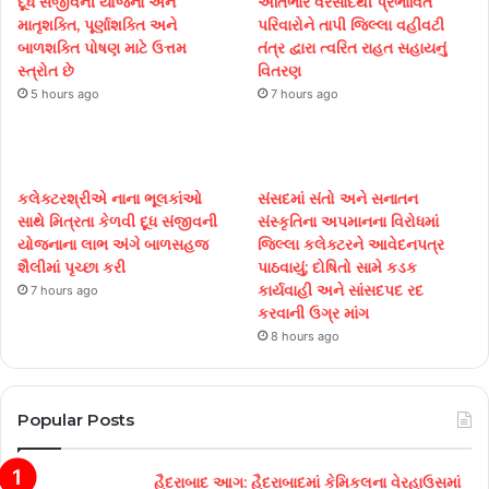
દૂધ સંજીવની યોજના અને
અતિભારે વરસાદથી પ્રભાવિત
માતૃશક્તિ, પૂર્ણાશક્તિ અને
પરિવારોને તાપી જિલ્લા વહીવટી
બાળશક્તિ પોષણ માટે ઉત્તમ
તંત્ર દ્વારા ત્વરિત રાહત સહાયનું
સ્ત્રોત છે
વિતરણ
5 hours ago
7 hours ago
કલેક્ટરશ્રીએ નાના ભૂલકાંઓ
સંસદમાં સંતો અને સનાતન
સાથે મિત્રતા કેળવી દૂધ સંજીવની
સંસ્કૃતિના અપમાનના વિરોધમાં
યોજનાના લાભ અંગે બાળસહજ
જિલ્લા કલેક્ટરને આવેદનપત્ર
શૈલીમાં પૃચ્છા કરી
પાઠવાયું; દોષિતો સામે કડક
કાર્યવાહી અને સાંસદપદ રદ
7 hours ago
કરવાની ઉગ્ર માંગ
8 hours ago
Popular Posts
હૈદરાબાદ આગ: હૈદરાબાદમાં કેમિકલના વેરહાઉસમાં