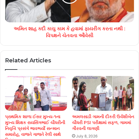
અમિત શાહ કદી કાચુ કામ કે હવામાં ફાયરીંગ કરતા નથી :
વિપક્ષને ચેતવતા ઔવેસી
Related Articles
પ્રાથમિક શાળા ઈસર મુખ્ય-૧ના
અમલસાડી ગામની દીકરી ઉર્વશીબેન
મુખ્ય શિક્ષક રાયસિંગભાઈ ચૌધરીની
ચૌધરી PSI પરીક્ષામાં સફળ, ગામમાં
નિવૃત્તિ પ્રસંગે ભાવભર્યો સન્માન
ગૌરવની લાગણી
સમારોહ, વાજતે ગાજતે રેલી સાથે
July 8, 2026