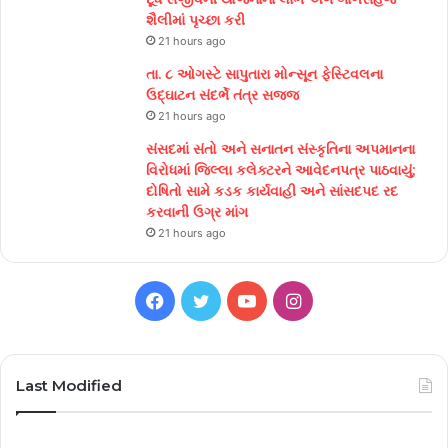
શૈલીમાં પૃચ્છા કરી
21 hours ago
તા. ૮ ઓગસ્ટે સાપુતારા મોન્સૂન ફેસ્ટિવલના
ઉદ્ઘાટન સંદર્ભે તંત્ર સજ્જ
21 hours ago
સંસદમાં સંતો અને સનાતન સંસ્કૃતિના અપમાનના
વિરોધમાં જિલ્લા કલેક્ટરને આવેદનપત્ર પાઠવાયું;
દોષિતો સામે કડક કાર્યવાહી અને સાંસદપદ રદ
કરવાની ઉગ્ર માંગ
21 hours ago
Facebook
Twitter
YouTube
Instagram
Last Modified