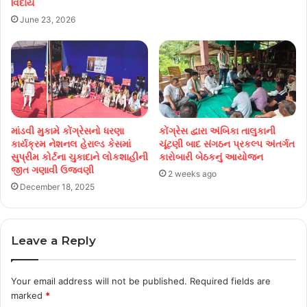
વિદાય
June 23, 2026
માંડવી મુકામે કોંગ્રેસનો ધરણા
કોંગ્રેસ દ્વારા અંબિકા તાલુકાની
કાર્યક્રમ નેશનલ હેરાલ્ડ કેસમાં
ચૂંટણી બાદ સંગઠન પ્રકલ્પ અંતર્ગત
સુપ્રીમ કોર્ટના ચુકાદાને લોકશાહીની
કારોબારી બેઠકનું આયોજન
જીત ગણાવી ઉજવણી
2 weeks ago
December 18, 2025
Leave a Reply
Your email address will not be published.
Required fields are
marked
*