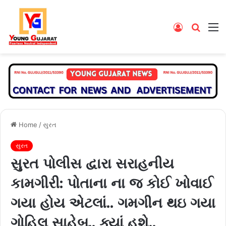
Log
Searc
M
In
for
Home
/
સુરત
સુરત
સુરત પોલીસ દ્વારા સરાહનીય
કામગીરી: પોતાના ના જ કોઈ ખોવાઈ
ગયા હોય એટલાં.. ગમગીન થઇ ગયા
ગોહિલ સાહેબ.. ક્યાં હશે..