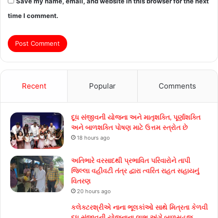
Save my name, email, and website in this browser for the next
time I comment.
Recent
Popular
Comments
દૂધ સંજીવની યોજના અને માતૃશક્તિ, પૂર્ણાશક્તિ
અને બાળશક્તિ પોષણ માટે ઉત્તમ સ્ત્રોત છે
18 hours ago
અતિભારે વરસાદથી પ્રભાવિત પરિવારોને તાપી
જિલ્લા વહીવટી તંત્ર દ્વારા ત્વરિત રાહત સહાયનું
વિતરણ
20 hours ago
કલેક્ટરશ્રીએ નાના ભૂલકાંઓ સાથે મિત્રતા કેળવી
દૂધ સંજીવની યોજનાના લાભ અંગે બાળસહજ