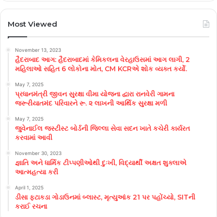
Most Viewed
November 13, 2023
હૈદરાબાદ આગ: હૈદરાબાદમાં કેમિકલના વેરહાઉસમાં આગ લાગી, 2
મહિલાઓ સહિત 6 લોકોના મોત, CM KCRએ શોક વ્યક્ત કર્યો.
May 7, 2025
પ્રધાનમંત્રી જીવન સુરક્ષા વીમા યોજના દ્વારા રાનવેરી ગામના
જરૂરીયાતમંદ પરિવારને રૂ. ૨ લાખની આર્થિક સુરક્ષા મળી
May 7, 2025
જુવેનાઈલ જસ્ટીસ્ટ બોર્ડની જિલ્લા સેવા સદન ખાતે કચેરી કાર્યરત
કરવામાં આવી
November 30, 2023
જ્ઞાતિ અને ધાર્મિક ટીપ્પણીઓથી દુઃખી, વિદ્યાર્થી અક્ષત શુક્લાએ
આત્મહત્યા કરી
April 1, 2025
ડીસા ફટાકડા ગોડાઉનમાં બ્લાસ્ટ, મૃત્યુઆંક 21 પર પહોંચ્યો, SITની
કરાઈ રચના