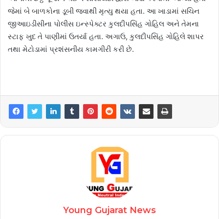
જેમાં બે બાળકોના ડૂબી જવાથી મૃત્યુ થયા હતા. આ ખાડામાં સચિન
જીઆઇડીસીના પોલીસ ઇન્સ્પેક્ટર કુલદીપસિંહ ગોહિલ અને તેમના
સ્ટાફ ખુદ તે પાણીમાં ઉતર્યા હતા. અગાઉ, કુલદીપસિંહ ગોહિલે શાપર
તથા મેટોડામાં પ્રશંસનીય કામગીરી કરી છે.
Young Gujarat News