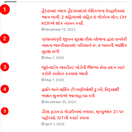
હૈદરાબાદ આગ: હૈદરાબાદમાં કેમિકલના વેરહાઉસમાં
આગ લાગી, 2 મહિલાઓ સહિત 6 લોકોના મોત, CM
KCRએ શોક વ્યક્ત કર્યો.
November 13, 2023
પ્રધાનમંત્રી જીવન સુરક્ષા વીમા યોજના દ્વારા રાનવેરી
ગામના જરૂરીયાતમંદ પરિવારને રૂ. ૨ લાખની આર્થિક
સુરક્ષા મળી
May 7, 2025
જુવેનાઈલ જસ્ટીસ્ટ બોર્ડની જિલ્લા સેવા સદન ખાતે
કચેરી કાર્યરત કરવામાં આવી
May 7, 2025
જ્ઞાતિ અને ધાર્મિક ટીપ્પણીઓથી દુઃખી, વિદ્યાર્થી
અક્ષત શુક્લાએ આત્મહત્યા કરી
November 30, 2023
ડીસા ફટાકડા ગોડાઉનમાં બ્લાસ્ટ, મૃત્યુઆંક 21 પર
પહોંચ્યો, SITની કરાઈ રચના
April 1, 2025