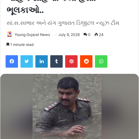
ભૂલકાઓ..
સાં.સ.સાભાર અને યંગ ગુજરાત ડિજીટલ ન્યૂઝ ટીમ
Young Gujarat News
July 9, 2026
0
24
1 minute read
Facebook
Twitter
LinkedIn
Tumblr
Pinterest
Reddit
WhatsApp