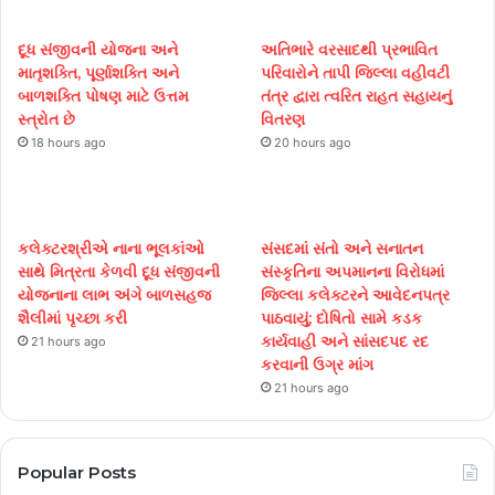
દૂધ સંજીવની યોજના અને
અતિભારે વરસાદથી પ્રભાવિત
માતૃશક્તિ, પૂર્ણાશક્તિ અને
પરિવારોને તાપી જિલ્લા વહીવટી
બાળશક્તિ પોષણ માટે ઉત્તમ
તંત્ર દ્વારા ત્વરિત રાહત સહાયનું
સ્ત્રોત છે
વિતરણ
18 hours ago
20 hours ago
કલેક્ટરશ્રીએ નાના ભૂલકાંઓ
સંસદમાં સંતો અને સનાતન
સાથે મિત્રતા કેળવી દૂધ સંજીવની
સંસ્કૃતિના અપમાનના વિરોધમાં
યોજનાના લાભ અંગે બાળસહજ
જિલ્લા કલેક્ટરને આવેદનપત્ર
શૈલીમાં પૃચ્છા કરી
પાઠવાયું; દોષિતો સામે કડક
કાર્યવાહી અને સાંસદપદ રદ
21 hours ago
કરવાની ઉગ્ર માંગ
21 hours ago
Popular Posts