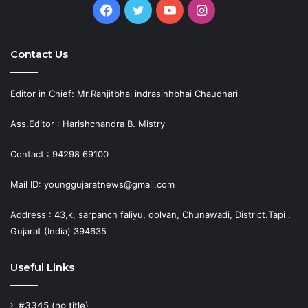
Facebook
Twitter
YouTube
Instagram
Contact Us
Editor in Chief: Mr.Ranjitbhai indrasinhbhai Chaudhari
Ass.Editor : Harishchandra B. Mistry
Contact : 94298 69100
Mail ID: younggujaratnews@gmail.com
Address : 43,k, sarpanch faliyu, dolvan, Chunawadi, District.Tapi .
Gujarat (India) 394635
Useful Links
#3345 (no title)