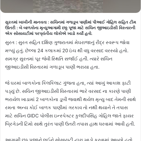
સુરતમાં ખાખીની માનવતા : સચિનમાં ગળાડૂબ પાણીમાં પીઆઈ ગોહિલ સહિત ટીમ
ઊતરી : બે બાળકોના મૃત્યુઆગામી છઠ્ઠ પૂજા માટે સચિન જીઆઇડીસી વિસ્તારની
એક સોસાયટીમાં પરપ્રાંતીય લોકોએ ખાડો કર્યો હતો.
સુરત : સુરત સહિત દક્ષિણ ગુજરાતમાં મેઘરાજાનું રૌદ્ર સ્વરૂપ જોવા
મળ્યું હતું. છેલ્લા 24 કલાકમાં 20 ઇંચ થી વધુ વરસાદ વરસ્યો હતો.
સમગ્ર સુરતમાં પૂર જેવી સ્થિતિ સર્જાઈ હતી. ત્યારે સચિન
જીઆઇડીસી વિસ્તારમાં ગળાડૂબ પાણી ભરાયા હતા.
જે ઘરમાં બાળકોના કિલકિલાટ ગુંજતા હતા, ત્યાં આખું આકાશ ફાટી
પડ્યું છે. સચિન જીઆઇડીસી વિસ્તારમાં ભારે વરસાદ ના કારણે પાણી
ભરાયેલ ખાડામાં 2 બાળકોના ડૂબી જવાથી થયેલ મૃત્યુ બાદ તેમની સાથે
રમતા અન્ય કોઈ બાળક પાણીમાં ગરકાવ તો નથી થયાને તે તપાસ
માટે સચિન GIDC પોલીસ ઇન્સ્પેક્ટર કુલદીપસિંહ ગોહિલ જાતે ફાયર
બ્રિગેડની ટિમો સાથે તુરંત પાણી ઉતરી તપાસ હાથ ધરવામાં આવી હતી.
આગામી છઠ્ઠ પૂજાને લઈને સોસાયટી દ્વારા ખાડો કરવામાં આવ્યો હતો