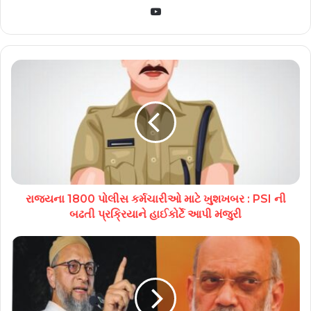
YouTube
રાજયના 1800 પોલીસ કર્મચારીઓ માટે ખુશખબર : PSI ની
બઢતી પ્રક્રિયાને હાઈકોર્ટે આપી મંજુરી