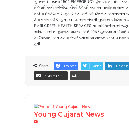
ગુજરાત રાજ્યના 1962 EMERGENCY હેલ્પલાઇન પ્રોજેક્ટના પ્રો
મેનેજરો અને પ્રોજેક્ટ કોઓર્ડિનેટરો પણ આ તાલીમમાં ખાસ ઉપ
તાલીમ દરમિયાન સોફ્ટ સ્કિલ અને ઓપરેશનલ એક્સલ્નસ જેવા મહ
ટીમ વર્કને પ્રોત્સાહન આપવા અને સેવાની ગુણવત્તા વધારવા મા
EMRI GREEN HEALTH SERVICES ના અધિકારીઓએ જણાવ્યું કે, 
અધિકારીઓની કુશળતા વધારવા અને 1962 હેલ્પલાઇન સેવાને વધુ
કાર્યક્રમના અંતે તમામ ઉપસ્થિતોએ આયોજન બદલ આભાર વ્યક
હતી.
Share
Facebook
Twitter
LinkedIn
Share via Email
Print
Young Gujarat News
Y
o