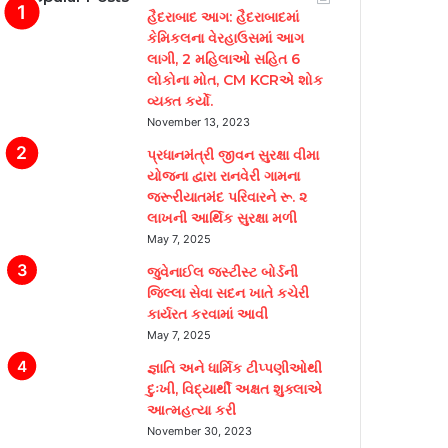
હૈદરાબાદ આગ: હૈદરાબાદમાં
કેમિકલના વેરહાઉસમાં આગ
લાગી, 2 મહિલાઓ સહિત 6
લોકોના મોત, CM KCRએ શોક
વ્યક્ત કર્યો.
November 13, 2023
પ્રધાનમંત્રી જીવન સુરક્ષા વીમા
યોજના દ્વારા રાનવેરી ગામના
જરૂરીયાતમંદ પરિવારને રૂ. ૨
લાખની આર્થિક સુરક્ષા મળી
May 7, 2025
જુવેનાઈલ જસ્ટીસ્ટ બોર્ડની
જિલ્લા સેવા સદન ખાતે કચેરી
કાર્યરત કરવામાં આવી
May 7, 2025
જ્ઞાતિ અને ધાર્મિક ટીપ્પણીઓથી
દુઃખી, વિદ્યાર્થી અક્ષત શુક્લાએ
આત્મહત્યા કરી
November 30, 2023