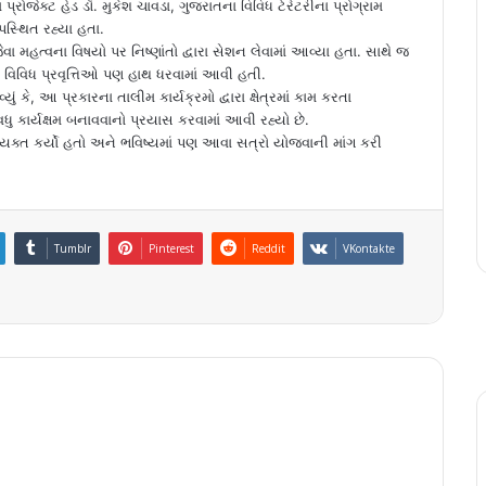
જેક્ટ હેડ ડૉ. મુકેશ ચાવડા, ગુજરાતના વિવિધ ટેરેટરીના પ્રોગ્રામ
સ્થિત રહ્યા હતા.
ત્વના વિષયો પર નિષ્ણાંતો દ્વારા સેશન લેવામાં આવ્યા હતા. સાથે જ
ટે વિવિધ પ્રવૃત્તિઓ પણ હાથ ધરવામાં આવી હતી.
આ પ્રકારના તાલીમ કાર્યક્રમો દ્વારા ક્ષેત્રમાં કામ કરતા
 કાર્યક્ષમ બનાવવાનો પ્રયાસ કરવામાં આવી રહ્યો છે.
્ત કર્યો હતો અને ભવિષ્યમાં પણ આવા સત્રો યોજવાની માંગ કરી
Tumblr
Pinterest
Reddit
VKontakte