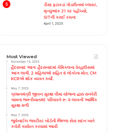
ડીસા ફટાકડા ગોડાઉનમાં બ્લાસ્ટ,
મૃત્યુઆંક 21 પર પહોંચ્યો,
SITની કરાઈ રચના
April 1, 2025
Most Viewed
November 13, 2023
હૈદરાબાદ આગ: હૈદરાબાદમાં કેમિકલના વેરહાઉસમાં
આગ લાગી, 2 મહિલાઓ સહિત 6 લોકોના મોત, CM
KCRએ શોક વ્યક્ત કર્યો.
May 7, 2025
પ્રધાનમંત્રી જીવન સુરક્ષા વીમા યોજના દ્વારા રાનવેરી
ગામના જરૂરીયાતમંદ પરિવારને રૂ. ૨ લાખની આર્થિક
સુરક્ષા મળી
May 7, 2025
જુવેનાઈલ જસ્ટીસ્ટ બોર્ડની જિલ્લા સેવા સદન ખાતે
કચેરી કાર્યરત કરવામાં આવી