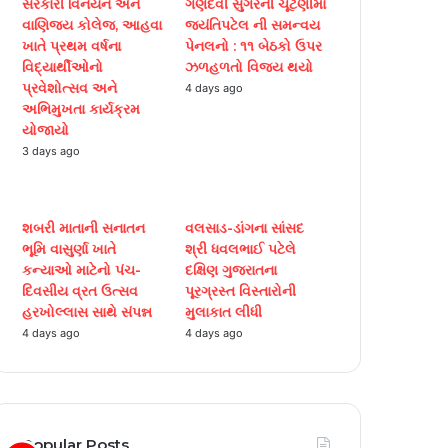
સરકારી વિનયન અને
ગણદેવી સુગરની ચૂંટણીમાં
b
t
u
a
વાણિજ્ય કોલેજ, આહવા
જયંતિપટેલ ની સમન્વય
ખાતે પ્રથમ વર્ષના
પેનલનો : ૧૧ બેઠકો ઉપર
o
e
b
g
વિદ્યાર્થીઓનો
ઝળહળતો વિજય થયો
પ્રવેશોત્સવ અને
4 days ago
o
r
e
r
અભિમુખતા કાર્યક્રમ
યોજાયો
k
a
3 days ago
m
શબરી માતાની સનાતન
વલસાડ-ડાંગના સાંસદ
ભૂમિ વાસુર્ણા ખાતે
શ્રી ધવલભાઈ પટેલે
કન્યાઓ માટેનો પંચ-
દક્ષિણ ગુજરાતના
દિવસીય વ્રત ઉત્સવ
પૂરગ્રસ્ત વિસ્તારોની
હરખોલ્લાસ સાથે સંપન્ન
મુલાકાત લીધી
4 days ago
4 days ago
Popular Posts