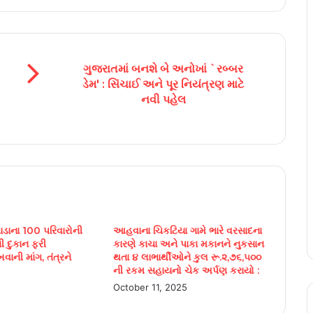
ગુજરાતમાં બનશે બે અનોખાં `રબ્બર
ડેમ' : સિંચાઈ અને પૂર નિયંત્રણ માટે
નવી પહેલ
ાના 100 પરિવારોની
આહવાના ચિકટિયા ગામે ભારે વરસાદના
 દુકાન ફરી
કારણે કાચા અને પાકા મકાનને નુકસાન
ખવાની માંગ, તંત્રને
થતા ૪ લાભાર્થીઓને કુલ રૂ.૨,૭૬,૫૦૦
ની રકમ સહાયનો ચેક અર્પણ કરાયો :
October 11, 2025