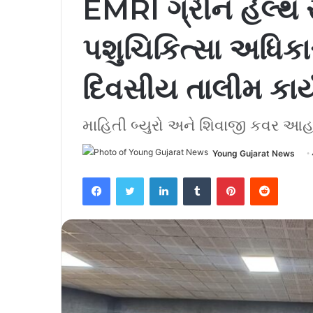
EMRI ગ્રીન હેલ્થ સ
પશુચિકિત્સા અધિક
દિવસીય તાલીમ કાર
માહિતી બ્યુરો અને શિવાજી કવર આહ
Young Gujarat News
Facebook
Twitter
LinkedIn
Tumblr
Pinterest
Reddit