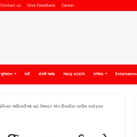
Contact us
Give Feedback
Career
ગુજરાત
ધર્મ
સંઘર્ષ ગાથા
લાઇફ સ્ટાઇલ
રાજ્ય
Entertainm
શુચિકિત્સા અધિકારીઓ માટે વિષયક એક દિવસીય તાલીમ કાર્યક્રમ