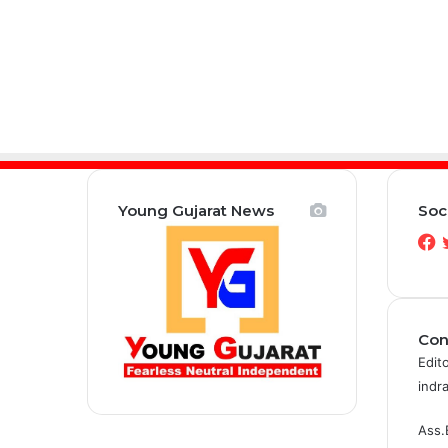
Young Gujarat News
Soc
F
Con
Edito
indr
Ass.