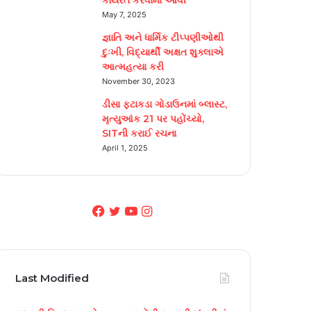
May 7, 2025
જ્ઞાતિ અને ધાર્મિક ટીપ્પણીઓથી
દુઃખી, વિદ્યાર્થી અક્ષત શુક્લાએ
આત્મહત્યા કરી
November 30, 2023
ડીસા ફટાકડા ગોડાઉનમાં બ્લાસ્ટ,
મૃત્યુઆંક 21 પર પહોંચ્યો,
SITની કરાઈ રચના
April 1, 2025
F
T
Y
I
a
w
o
n
c
i
u
s
Last Modified
e
t
T
t