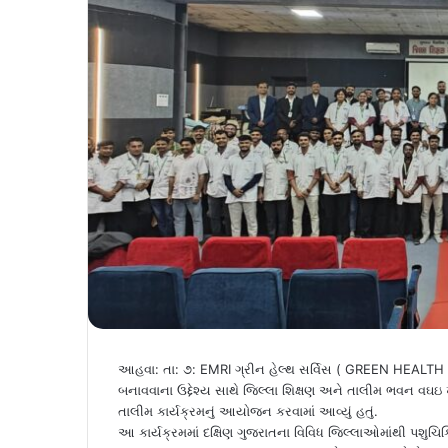
આહવા: તા: ૭: EMRI ગ્રીન હેલ્થ સર્વિસ ( GREEN HEALTH
બનાવવાના ઉદ્દેશ્ય સાથે જિલ્લા શિક્ષણ અને તાલીમ ભવન વઘ
તાલીમ કાર્યક્રમનું આયોજન કરવામાં આવ્યું હતું.
આ કાર્યક્રમમાં દક્ષિણ ગુજરાતના વિવિધ જિલ્લાઓમાંથી પશુચિ