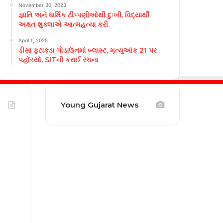
November 30, 2023
જ્ઞાતિ અને ધાર્મિક ટીપ્પણીઓથી દુઃખી, વિદ્યાર્થી
અક્ષત શુક્લાએ આત્મહત્યા કરી
April 1, 2025
ડીસા ફટાકડા ગોડાઉનમાં બ્લાસ્ટ, મૃત્યુઆંક 21 પર
પહોંચ્યો, SITની કરાઈ રચના
Young Gujarat News