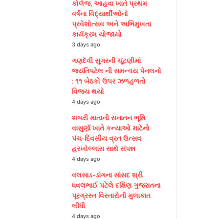
કોલેજ, આહવા ખાતે પ્રથમ
વર્ષના વિદ્યાર્થીઓનો
પ્રવેશોત્સવ અને અભિમુખતા
કાર્યક્રમ યોજાયો
3 days ago
ગણદેવી સુગરની ચૂંટણીમાં
જયંતિપટેલ ની સમન્વય પેનલનો
: ૧૧ બેઠકો ઉપર ઝળહળતો
વિજય થયો
4 days ago
શબરી માતાની સનાતન ભૂમિ
વાસુર્ણા ખાતે કન્યાઓ માટેનો
પંચ-દિવસીય વ્રત ઉત્સવ
હરખોલ્લાસ સાથે સંપન્ન
4 days ago
વલસાડ-ડાંગના સાંસદ શ્રી
ધવલભાઈ પટેલે દક્ષિણ ગુજરાતના
પૂરગ્રસ્ત વિસ્તારોની મુલાકાત
લીધી
4 days ago