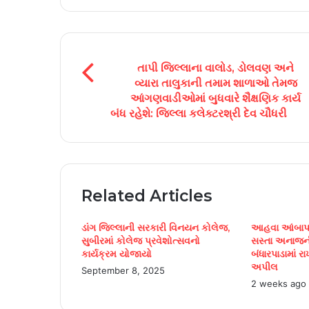
u
T
u
b
તાપી જિલ્લાના વાલોડ, ડોલવણ અને
e
વ્યારા તાલુકાની તમામ શાળાઓ તેમજ
આંગણવાડીઓમાં બુધવારે શૈક્ષણિક કાર્ય
બંધ રહેશે: જિલ્લા કલેક્ટરશ્રી દેવ ચૌધરી
Related Articles
ડાંગ જિલ્લાની સરકારી વિનયન કોલેજ,
આહવા આંબાપાડ
સુબીરમાં કોલેજ પ્રવેશોત્સવનો
સસ્તા અનાજની
કાર્યક્રમ યોજાયો
બંધારપાડામાં રા
અપીલ
September 8, 2025
2 weeks ago