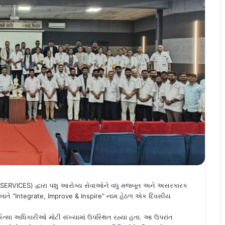
 SERVICES) દ્વારા પશુ આરોગ્ય સેવાઓને વધુ મજબૂત અને અસરકારક
ઇ ખાતે “Integrate, Improve & Inspire” નામ હેઠળ એક દિવસીય
કિત્સા અધિકારીઓ મોટી સંખ્યામાં ઉપસ્થિત રહ્યા હતા. આ ઉપરાંત