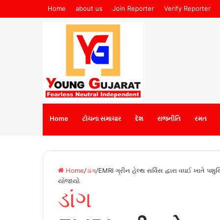
Home
about us
Join Reporter
Verify Reporter
Home
ટોચના સમાચાર
દેશ
રાજનીતિ
રમત
Home
/
ડાંગ
/
EMRI ગ્રીન હેલ્થ સર્વિસ દ્વારા વઘઈ ખાતે પ
યોજાયો
ડાંગ