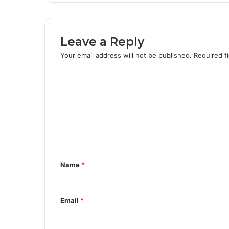
Leave a Reply
Your email address will not be published.
Required f
C
o
m
m
e
n
Name
*
t
*
Email
*