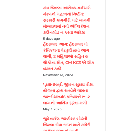
ડાંગ જિલ્લા આરોગ્ય કર્મચારી
મંડળનો મહત્વનો નિર્ણય:
સરકારી કામગીરી માટે ખાનગી
મોબાઇલમાં નવી એપ્લિકેશન
ડાઉનલોડ ન કરવા આદેશ
5 days ago
હૈદરાબાદ આગ: હૈદરાબાદમાં
કેમિકલના વેરહાઉસમાં આગ
લાગી, 2 મહિલાઓ સહિત 6
લોકોના મોત, CM KCRએ શોક
વ્યક્ત કર્યો.
November 13, 2023
પ્રધાનમંત્રી જીવન સુરક્ષા વીમા
યોજના દ્વારા રાનવેરી ગામના
જરૂરીયાતમંદ પરિવારને રૂ. ૨
લાખની આર્થિક સુરક્ષા મળી
May 7, 2025
જુવેનાઈલ જસ્ટીસ્ટ બોર્ડની
જિલ્લા સેવા સદન ખાતે કચેરી
કાર્યરત કરવામાં આવી