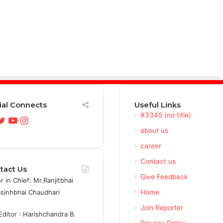
ial Connects
Useful Links
#3345 (no title)
acebook
Twitter
YouTube
Instagram
about us
career
Contact us
tact Us
Give Feedback
r in Chief: Mr.Ranjitbhai
asinhbhai Chaudhari
Home
Join Reporter
Editor : Harishchandra B.
Privacy Policy