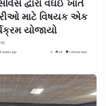
ર્વિસ દ્વારા વઘઈ ખાતે
ારીઓ માટે વિષયક એક
્યક્રમ યોજાયો
વા
4 weeks ago
0
24
1 minute read