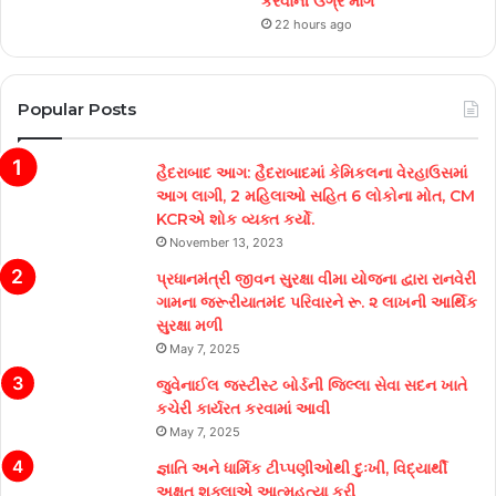
કરવાની ઉગ્ર માંગ
22 hours ago
Popular Posts
હૈદરાબાદ આગ: હૈદરાબાદમાં કેમિકલના વેરહાઉસમાં
આગ લાગી, 2 મહિલાઓ સહિત 6 લોકોના મોત, CM
KCRએ શોક વ્યક્ત કર્યો.
November 13, 2023
પ્રધાનમંત્રી જીવન સુરક્ષા વીમા યોજના દ્વારા રાનવેરી
ગામના જરૂરીયાતમંદ પરિવારને રૂ. ૨ લાખની આર્થિક
સુરક્ષા મળી
May 7, 2025
જુવેનાઈલ જસ્ટીસ્ટ બોર્ડની જિલ્લા સેવા સદન ખાતે
કચેરી કાર્યરત કરવામાં આવી
May 7, 2025
જ્ઞાતિ અને ધાર્મિક ટીપ્પણીઓથી દુઃખી, વિદ્યાર્થી
અક્ષત શુક્લાએ આત્મહત્યા કરી