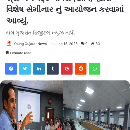
વિશેષ સેમીનાર નું આયોજન કરવામાં
આવ્યું.
યંગ ગુજરાત ડિજીટલ ન્યૂઝ તાપી
Young Gujarat News
June 15, 2026
0
33
1 minute read
Facebook
Twitter
LinkedIn
Tumblr
Pinterest
Reddit
WhatsApp