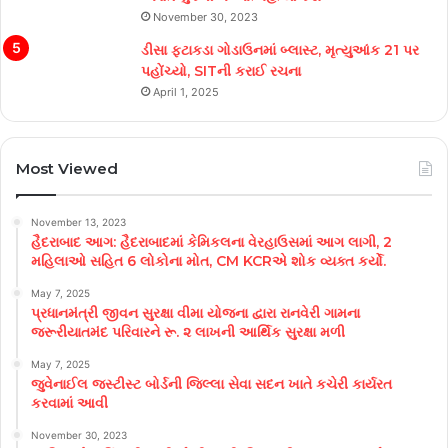
November 30, 2023
ડીસા ફટાકડા ગોડાઉનમાં બ્લાસ્ટ, મૃત્યુઆંક 21 પર
પહોંચ્યો, SITની કરાઈ રચના
April 1, 2025
Most Viewed
November 13, 2023
હૈદરાબાદ આગ: હૈદરાબાદમાં કેમિકલના વેરહાઉસમાં આગ લાગી, 2
મહિલાઓ સહિત 6 લોકોના મોત, CM KCRએ શોક વ્યક્ત કર્યો.
May 7, 2025
પ્રધાનમંત્રી જીવન સુરક્ષા વીમા યોજના દ્વારા રાનવેરી ગામના
જરૂરીયાતમંદ પરિવારને રૂ. ૨ લાખની આર્થિક સુરક્ષા મળી
May 7, 2025
જુવેનાઈલ જસ્ટીસ્ટ બોર્ડની જિલ્લા સેવા સદન ખાતે કચેરી કાર્યરત
કરવામાં આવી
November 30, 2023