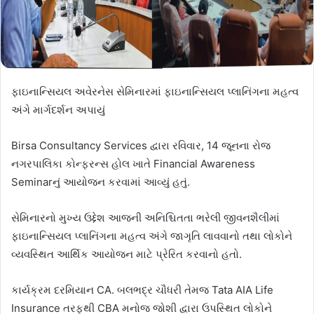
ફાઇનાન્સિયલ અવેરનેસ સેમિનારમાં ફાઇનાન્સિયલ પ્લાનિંગના મહત્વ
અંગે માર્ગદર્શન અપાયું
Birsa Consultancy Services દ્વારા રવિવાર, 14 જૂનના રોજ
નગરપાલિકા કોન્ફરન્સ હોલ ખાતે Financial Awareness
Seminarનું આયોજન કરવામાં આવ્યું હતું.
સેમિનારનો મુખ્ય ઉદ્દેશ આજની અનિશ્ચિતતા ભરેલી જીવનશૈલીમાં
ફાઇનાન્સિયલ પ્લાનિંગના મહત્વ અંગે જાગૃતિ લાવવાનો તથા લોકોને
વ્યવસ્થિત આર્થિક આયોજન માટે પ્રેરિત કરવાનો હતો.
કાર્યક્રમ દરમિયાન CA. બલભદ્ર ચૌધરી તેમજ Tata AIA Life
Insurance તરફથી CBA મનોજ જોશી દ્વારા ઉપસ્થિત લોકોને