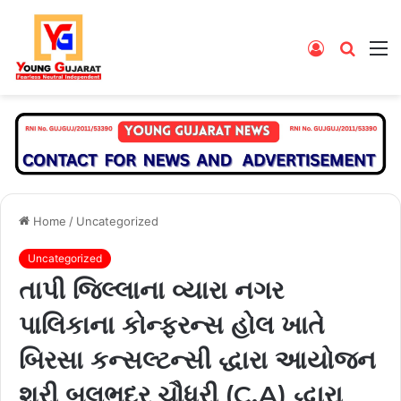
Log
Searc
M
In
for
Home
/
Uncategorized
Uncategorized
તાપી જિલ્લાના વ્યારા નગર
પાલિકાના કોન્ફરન્સ હોલ ખાતે
બિરસા કન્સલ્ટન્સી દ્ધારા આયોજન
શ્રી બલભદ્ર ચૌધરી (C.A) દ્ધારા