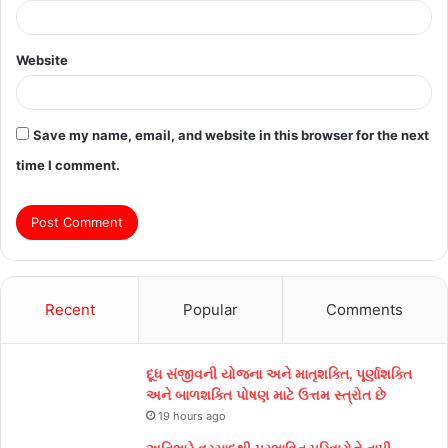
Website
Save my name, email, and website in this browser for the next
time I comment.
Recent
Popular
Comments
દૂધ સંજીવની યોજના અને માતૃશક્તિ, પૂર્ણાશક્તિ
અને બાળશક્તિ પોષણ માટે ઉત્તમ સ્ત્રોત છે
19 hours ago