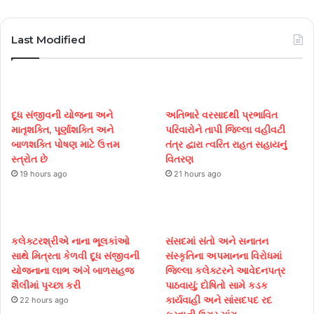
Last Modified
દૂધ સંજીવની યોજના અને
અતિભારે વરસાદથી પ્રભાવિત
માતૃશક્તિ, પૂર્ણાશક્તિ અને
પરિવારોને તાપી જિલ્લા વહીવટી
બાળશક્તિ પોષણ માટે ઉત્તમ
તંત્ર દ્વારા ત્વરિત રાહત સહાયનું
સ્ત્રોત છે
વિતરણ
19 hours ago
21 hours ago
કલેક્ટરશ્રીએ નાના ભૂલકાંઓ
સંસદમાં સંતો અને સનાતન
સાથે મિત્રતા કેળવી દૂધ સંજીવની
સંસ્કૃતિના અપમાનના વિરોધમાં
યોજનાના લાભ અંગે બાળસહજ
જિલ્લા કલેક્ટરને આવેદનપત્ર
શૈલીમાં પૃચ્છા કરી
પાઠવાયું; દોષિતો સામે કડક
કાર્યવાહી અને સાંસદપદ રદ
22 hours ago