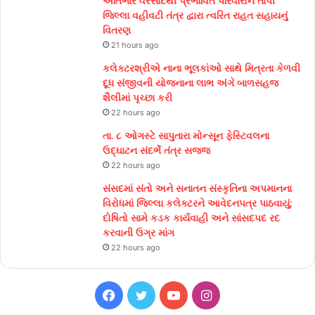
અતિભારે વરસાદથી પ્રભાવિત પરિવારોને તાપી
જિલ્લા વહીવટી તંત્ર દ્વારા ત્વરિત રાહત સહાયનું
વિતરણ
21 hours ago
કલેક્ટરશ્રીએ નાના ભૂલકાંઓ સાથે મિત્રતા કેળવી
દૂધ સંજીવની યોજનાના લાભ અંગે બાળસહજ
શૈલીમાં પૃચ્છા કરી
22 hours ago
તા. ૮ ઓગસ્ટે સાપુતારા મોન્સૂન ફેસ્ટિવલના
ઉદ્ઘાટન સંદર્ભે તંત્ર સજ્જ
22 hours ago
સંસદમાં સંતો અને સનાતન સંસ્કૃતિના અપમાનના
વિરોધમાં જિલ્લા કલેક્ટરને આવેદનપત્ર પાઠવાયું;
દોષિતો સામે કડક કાર્યવાહી અને સાંસદપદ રદ
કરવાની ઉગ્ર માંગ
22 hours ago
Facebook
Twitter
YouTube
Instagram