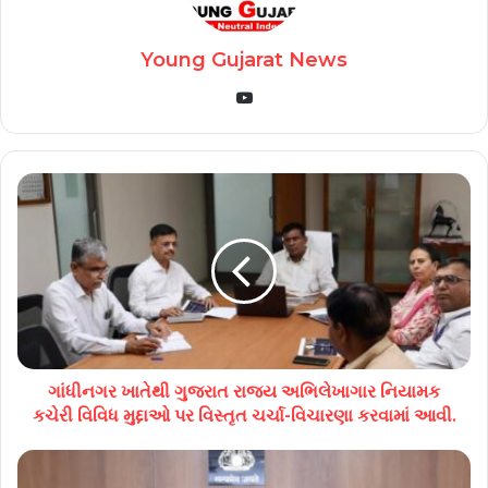
Young Gujarat News
YouTube
ગાંધીનગર ખાતેથી ગુજરાત રાજ્ય અભિલેખાગાર નિયામક
કચેરી વિવિધ મુદ્દાઓ પર વિસ્તૃત ચર્ચા-વિચારણા કરવામાં આવી.