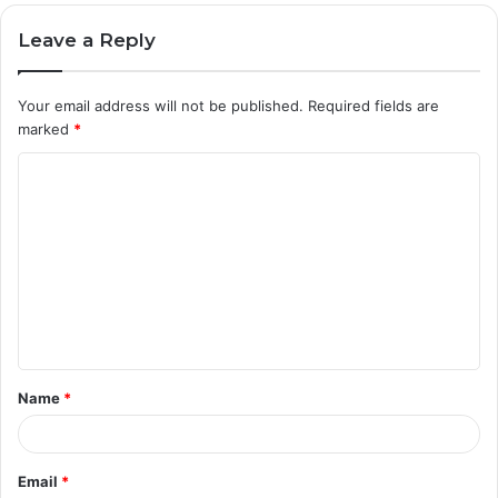
Leave a Reply
Your email address will not be published.
Required fields are
marked
*
C
o
m
m
e
n
t
Name
*
*
Email
*