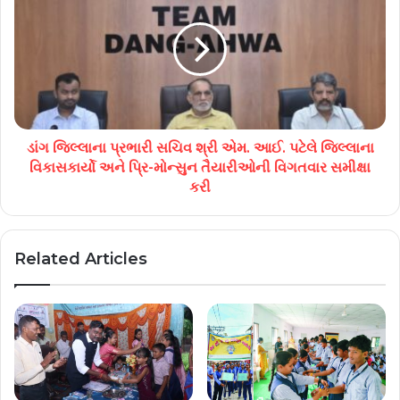
ડાંગ જિલ્લાના પ્રભારી સચિવ શ્રી એમ. આઈ. પટેલે જિલ્લાના
વિકાસકાર્યો અને પ્રિ-મોન્સુન તૈયારીઓની વિગતવાર સમીક્ષા
કરી
Related Articles