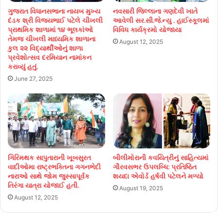
ગુજરાત વિધાનસભાના નાયબ મુખ્ય
નવસારી જિલ્લાના ગણદેવી ખાતે
દંડક શ્રી વિજયભાઈ પટેલે ચીખલી
આવેલી સર.સી.જે.ન્યુ . હાઈસ્કૂલમાં
પ્રાથમિક શાળામાં ૧૪ ભૂલકાંઓ
વિવિધ કાર્યક્રમો યોજાયા
તેમજ ચીખલી માધ્યમિક શાળાના
August 12, 2025
કુલ ૨૨ વિદ્યાર્થીઓનું શાળા
પ્રવેશોત્સવ દરમિયાન નામાંકન
કરાવ્યું હતું.
June 27, 2025
ગિરિમથક સાપુતારાની ખૂબસુરત
બીલીમોરાની કવયિત્રીનું સાહિત્યમાં
વાદીઓમા રાષ્ટ્રભક્તિના ગગનભેદી
ગૌરવસભર ઉપલબ્ધિ: પ્રતિષ્ઠિત
નારાઓ સાથે જોમ જુસ્સાપૂર્વક
શયદા એવોર્ડ હર્ષવી પટેલને મળ્યો
તિરંગા યાત્રા યોજાઈ હતી.
August 19, 2025
August 12, 2025