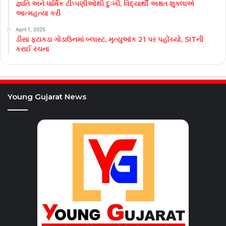
જ્ઞાતિ અને ધાર્મિક ટીપ્પણીઓથી દુઃખી, વિદ્યાર્થી અક્ષત શુક્લાએ
આત્મહત્યા કરી
April 1, 2025
ડીસા ફટાકડા ગોડાઉનમાં બ્લાસ્ટ, મૃત્યુઆંક 21 પર પહોંચ્યો, SITની
કરાઈ રચના
Young Gujarat News