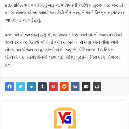
ફાઇનાન્સિયલ પ્લાનિંગનું મહત્વ, ભવિષ્યની આર્થિક સુરક્ષા માટે જરૂરી
પગલાં તેમજ યોગ્ય આયોજન કેવી રીતે કરવું તે અંગે વિસ્તૃત માર્ગદર્શન
આપવામાં આવ્યું હતું.
વક્તાઓએ જણાવ્યું હતું કે, બદલાતા સમય અને વધતી જવાબદારીઓ
વચ્ચે દરેક વ્યક્તિએ પોતાની આવક, બચત, રોકાણ અને વીમા અંગે
યોગ્ય આયોજન કરવું જરૂરી બની ગયું છે. સેમિનારમાં ઉપસ્થિત
લોકોએ પણ માર્ગદર્શનનો લાભ લઈ વિવિધ પ્રશ્નોના નિરાકરણ મેળવ્યા
હતા.